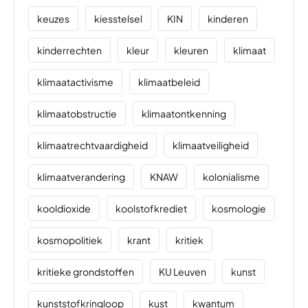
keuzes
kiesstelsel
KIN
kinderen
kinderrechten
kleur
kleuren
klimaat
klimaatactivisme
klimaatbeleid
klimaatobstructie
klimaatontkenning
klimaatrechtvaardigheid
klimaatveiligheid
klimaatverandering
KNAW
kolonialisme
kooldioxide
koolstofkrediet
kosmologie
kosmopolitiek
krant
kritiek
kritieke grondstoffen
KU Leuven
kunst
kunststofkringloop
kust
kwantum