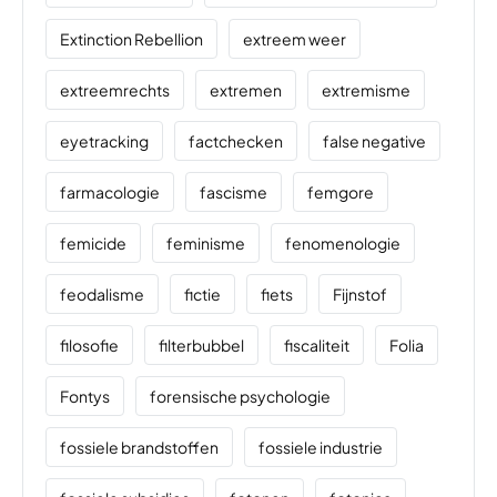
Extinction Rebellion
extreem weer
extreemrechts
extremen
extremisme
eyetracking
factchecken
false negative
farmacologie
fascisme
femgore
femicide
feminisme
fenomenologie
feodalisme
fictie
fiets
Fijnstof
filosofie
filterbubbel
fiscaliteit
Folia
Fontys
forensische psychologie
fossiele brandstoffen
fossiele industrie