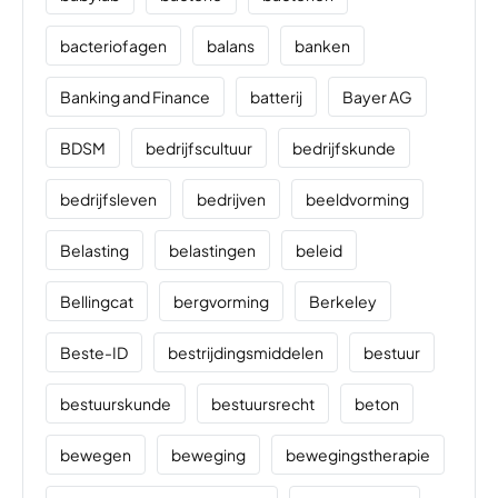
bacteriofagen
balans
banken
Banking and Finance
batterij
Bayer AG
BDSM
bedrijfscultuur
bedrijfskunde
bedrijfsleven
bedrijven
beeldvorming
Belasting
belastingen
beleid
Bellingcat
bergvorming
Berkeley
Beste-ID
bestrijdingsmiddelen
bestuur
bestuurskunde
bestuursrecht
beton
bewegen
beweging
bewegingstherapie