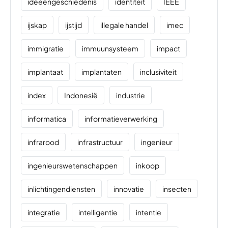
ideeëngeschiedenis
identiteit
IEEE
ijskap
ijstijd
illegale handel
imec
immigratie
immuunsysteem
impact
implantaat
implantaten
inclusiviteit
index
Indonesië
industrie
informatica
informatieverwerking
infrarood
infrastructuur
ingenieur
ingenieurswetenschappen
inkoop
inlichtingendiensten
innovatie
insecten
integratie
intelligentie
intentie