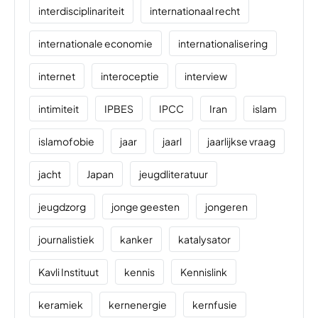
interdisciplinariteit
internationaal recht
internationale economie
internationalisering
internet
interoceptie
interview
intimiteit
IPBES
IPCC
Iran
islam
islamofobie
jaar
jaarl
jaarlijkse vraag
jacht
Japan
jeugdliteratuur
jeugdzorg
jonge geesten
jongeren
journalistiek
kanker
katalysator
Kavli Instituut
kennis
Kennislink
keramiek
kernenergie
kernfusie