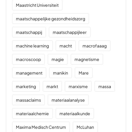
Maastricht Universiteit
maatschappelijke gezondheidszorg
maatschappij
maatschappijleer
machine learning
macht
macrofaaag
macroscoop
magie
magnetisme
management
manikin
Mare
marketing
markt
marxisme
massa
massaclaims
materiaalanalyse
materiaalchemie
materiaalkunde
Maxima Medisch Centrum
McLuhan