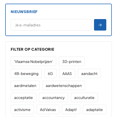
NIEUWSBRIEF
*
E-MAILADRES
*
"
" geeft vereiste velden aan
AANME
FILTER OP CATEGORIE
'Vlaamse Nobelprijzen'
3D-printen
4B-beweging
6G
AAAS
aandacht
aardmetalen
aardwetenschappen
acceptatie
accountancy
acculturatie
activisme
Ad Valvas
Adapt!
adaptatie