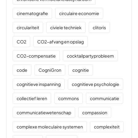
cinematografie
circulaire economie
circulariteit
civiele techniek
clitoris
CO2
CO2-afvang en opslag
CO2-compensatie
cocktailpartyprobleem
code
CogniGron
cognitie
cognitieve inspanning
cognitieve psychologie
collectief leren
commons
communicatie
communicatiewetenschap
compassion
complexe moleculaire systemen
complexiteit