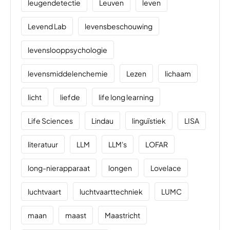
leugendetectie
Leuven
leven
Levend Lab
levensbeschouwing
levenslooppsychologie
levensmiddelenchemie
Lezen
lichaam
licht
liefde
life long learning
Life Sciences
Lindau
linguïstiek
LISA
literatuur
LLM
LLM's
LOFAR
long-nierapparaat
longen
Lovelace
luchtvaart
luchtvaarttechniek
LUMC
maan
maast
Maastricht