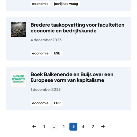
economie
jaarlijkse vraag
Bredere taakopvatting voor faculteiten
economie en bedrijfskunde
4 december 2023
economie
ESB
Boek Balkenende en Buijs over een
Europese vorm van kapitalisme
1 december 2023
economie
EUR
Berichten paginering
Vorige pagina
Pagina
Pagina
Pagina
Pagina
Pagina
Volgende pagina
1
…
4
5
6
7