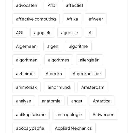
advocaten
AfD
affectief
affective computing
Afrika
afweer
AGI
agogiek
agressie
AI
Algemeen
algen
algoritme
algoritmen
algoritmes
allergieën
alzheimer
Amerika
Amerikanistiek
ammoniak
amor mundi
Amsterdam
analyse
anatomie
angst
Antartica
antikapitalisme
antropologie
Antwerpen
apocalypsofie
Applied Mechanics