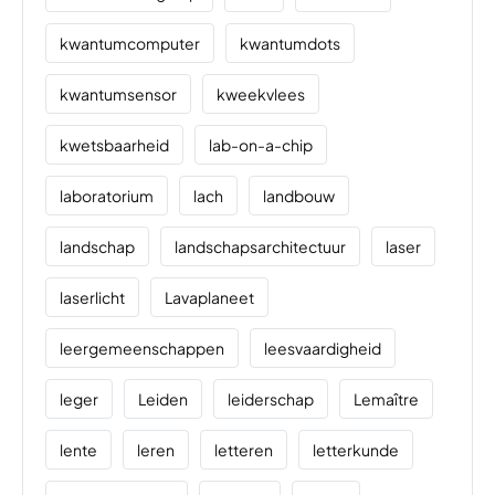
kwantumcomputer
kwantumdots
kwantumsensor
kweekvlees
kwetsbaarheid
lab-on-a-chip
laboratorium
lach
landbouw
landschap
landschapsarchitectuur
laser
laserlicht
Lavaplaneet
leergemeenschappen
leesvaardigheid
leger
Leiden
leiderschap
Lemaître
lente
leren
letteren
letterkunde