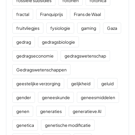
fossiele subsidies
fotonen
fotonica
fractal
Franquiprijs
Frans de Waal
fruitvliegjes
fysiologie
gaming
Gaza
gedrag
gedragsbiologie
gedragseconomie
gedragswetenschap
Gedragswetenschappen
geestelijke verzorging
gelijkheid
geluid
gender
geneeskunde
geneesmiddelen
genen
generaties
generatieve AI
genetica
genetische modificatie