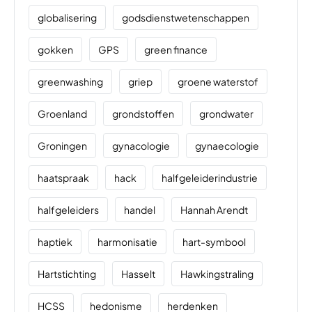
globalisering
godsdienstwetenschappen
gokken
GPS
green finance
greenwashing
griep
groene waterstof
Groenland
grondstoffen
grondwater
Groningen
gynacologie
gynaecologie
haatspraak
hack
halfgeleiderindustrie
halfgeleiders
handel
Hannah Arendt
haptiek
harmonisatie
hart-symbool
Hartstichting
Hasselt
Hawkingstraling
HCSS
hedonisme
herdenken