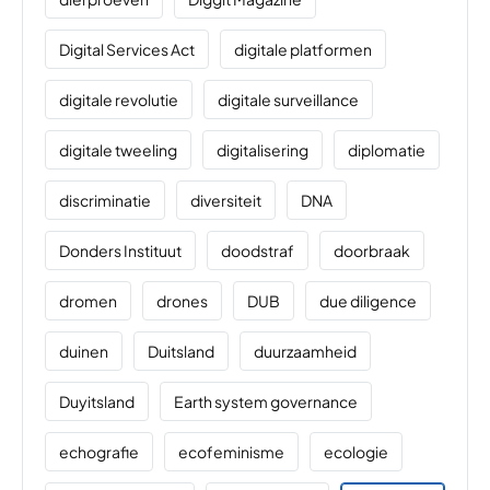
Digital Services Act
digitale platformen
digitale revolutie
digitale surveillance
digitale tweeling
digitalisering
diplomatie
discriminatie
diversiteit
DNA
Donders Instituut
doodstraf
doorbraak
dromen
drones
DUB
due diligence
duinen
Duitsland
duurzaamheid
Duyitsland
Earth system governance
echografie
ecofeminisme
ecologie