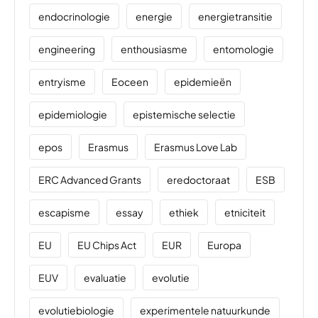
endocrinologie
energie
energietransitie
engineering
enthousiasme
entomologie
entryisme
Eoceen
epidemieën
epidemiologie
epistemische selectie
epos
Erasmus
Erasmus Love Lab
ERC Advanced Grants
eredoctoraat
ESB
escapisme
essay
ethiek
etniciteit
EU
EU Chips Act
EUR
Europa
EUV
evaluatie
evolutie
evolutiebiologie
experimentele natuurkunde