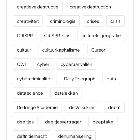
creatieve destructie
creative destruction
creativiteit
criminologie
crises
crisis
CRISPR
CRISPR-Cas
culturele geografie
cultuur
cultuurkapitalisme
Cursor
CWI
cyber
cyberaanvallen
cybercriminaliteit
Daily Telegraph
data
data science
datalekken
De Jonge Academie
de Volkskrant
debat
deeltjes
deeltjesvertrager
deepfake
definitiemacht
dehumanisering