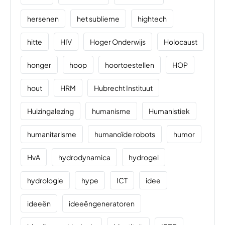
hersenen
het sublieme
hightech
hitte
HIV
Hoger Onderwijs
Holocaust
honger
hoop
hoortoestellen
HOP
hout
HRM
Hubrecht Instituut
Huizingalezing
humanisme
Humanistiek
humanitarisme
humanoïde robots
humor
HvA
hydrodynamica
hydrogel
hydrologie
hype
ICT
idee
ideeën
ideeëngeneratoren