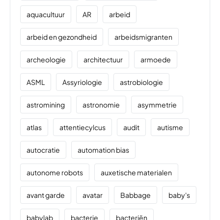
aquacultuur
AR
arbeid
arbeid en gezondheid
arbeidsmigranten
archeologie
architectuur
armoede
ASML
Assyriologie
astrobiologie
astromining
astronomie
asymmetrie
atlas
attentiecylcus
audit
autisme
autocratie
automation bias
autonome robots
auxetische materialen
avant garde
avatar
Babbage
baby's
babylab
bacterie
bacteriën