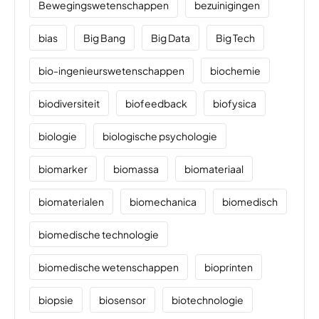
Bewegingswetenschappen
bezuinigingen
bias
Big Bang
Big Data
Big Tech
bio-ingenieurswetenschappen
biochemie
biodiversiteit
biofeedback
biofysica
biologie
biologische psychologie
biomarker
biomassa
biomateriaal
biomaterialen
biomechanica
biomedisch
biomedische technologie
biomedische wetenschappen
bioprinten
biopsie
biosensor
biotechnologie