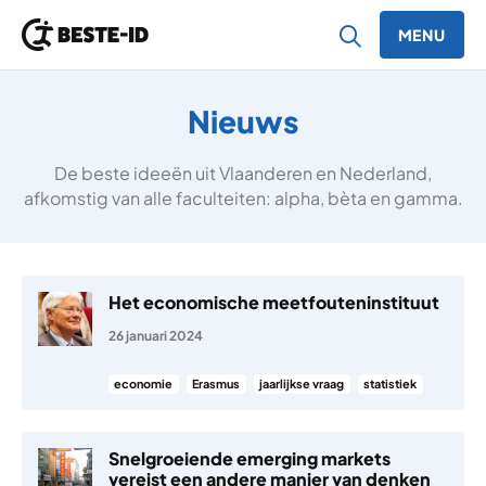
MENU
Ga naar inhoud
Nieuws
De beste ideeën uit Vlaanderen en Nederland,
afkomstig van alle faculteiten: alpha, bèta en gamma.
Het economische meetfouteninstituut
26 januari 2024
economie
Erasmus
jaarlijkse vraag
statistiek
Snelgroeiende emerging markets
vereist een andere manier van denken