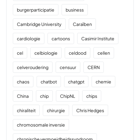
burgerparticipatie
business
Cambridge University
Caraïben
cardiologie
cartoons
Casimir Institute
cel
celbiologie
celdood
cellen
celveroudering
censuur
CERN
chaos
chatbot
chatgpt
chemie
China
chip
ChipNL
chips
chiraliteit
chirurgie
Chris Hedges
chromosomale inversie
chronische vermoeidheidssyndroom