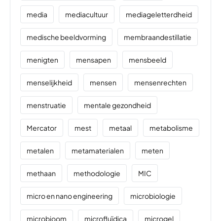
media
mediacultuur
mediageletterdheid
medische beeldvorming
membraandestillatie
menigten
mensapen
mensbeeld
menselijkheid
mensen
mensenrechten
menstruatie
mentale gezondheid
Mercator
mest
metaal
metabolisme
metalen
metamaterialen
meten
methaan
methodologie
MIC
micro en nano engineering
microbiologie
microbioom
microfluïdica
microgel