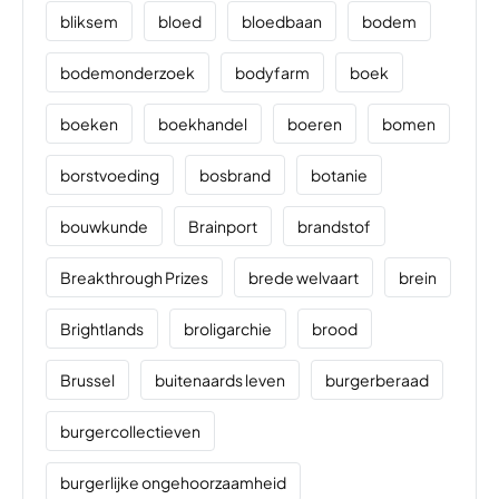
bliksem
bloed
bloedbaan
bodem
bodemonderzoek
bodyfarm
boek
boeken
boekhandel
boeren
bomen
borstvoeding
bosbrand
botanie
bouwkunde
Brainport
brandstof
Breakthrough Prizes
brede welvaart
brein
Brightlands
broligarchie
brood
Brussel
buitenaards leven
burgerberaad
burgercollectieven
burgerlijke ongehoorzaamheid