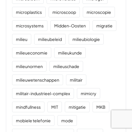
microplastics
microscoop
microscopie
microsystems
Midden-Oosten
migratie
milieu
milieubeleid
milieubiologie
milieueconomie
milieukunde
milieunormen
milieuschade
milieuwetenschappen
militair
militair-industrieel-complex
mimicry
mindfullness
MIT
mitigatie
MKB
mobiele telefonie
mode