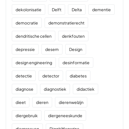
dekolonisatie
Delft
Delta
dementie
democratie
demonstratierecht
dendritische cellen
denkfouten
depressie
desem
Design
design engineering
desinformatie
detectie
detector
diabetes
diagnose
diagnostiek
didactiek
dieet
dieren
dierenwelzijn
diergebruik
diergeneeskunde
dierproeven
Diggit Magazine