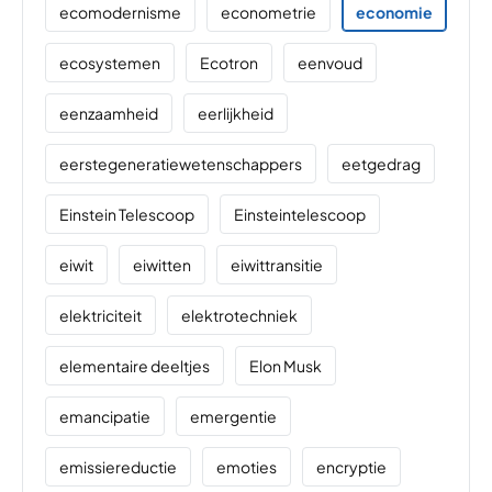
ecomodernisme
econometrie
economie
ecosystemen
Ecotron
eenvoud
eenzaamheid
eerlijkheid
eerstegeneratiewetenschappers
eetgedrag
Einstein Telescoop
Einsteintelescoop
eiwit
eiwitten
eiwittransitie
elektriciteit
elektrotechniek
elementaire deeltjes
Elon Musk
emancipatie
emergentie
emissiereductie
emoties
encryptie