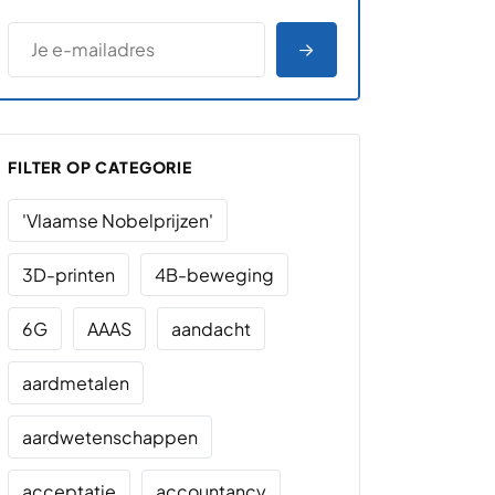
*
E-MAILADRES
*
"
" geeft vereiste velden aan
AANMELDEN
FILTER OP CATEGORIE
'Vlaamse Nobelprijzen'
3D-printen
4B-beweging
6G
AAAS
aandacht
aardmetalen
aardwetenschappen
acceptatie
accountancy