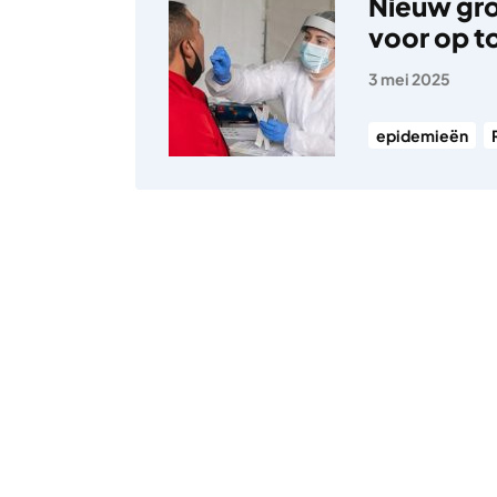
Nieuw gro
voor op 
3 mei 2025
epidemieën