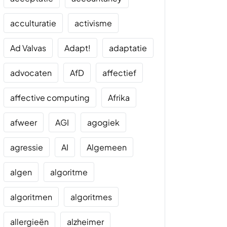
acculturatie
activisme
Ad Valvas
Adapt!
adaptatie
advocaten
AfD
affectief
affective computing
Afrika
afweer
AGI
agogiek
agressie
AI
Algemeen
algen
algoritme
algoritmen
algoritmes
allergieën
alzheimer