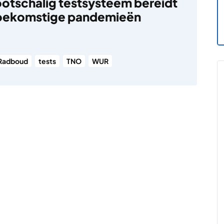
otschalig testsysteem bereidt
toekomstige pandemieën
Radboud
tests
TNO
WUR