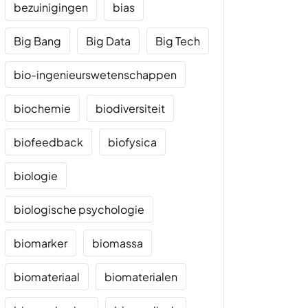
bezuinigingen
bias
Big Bang
Big Data
Big Tech
bio-ingenieurswetenschappen
biochemie
biodiversiteit
biofeedback
biofysica
biologie
biologische psychologie
biomarker
biomassa
biomateriaal
biomaterialen