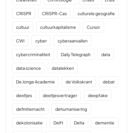
CRISPR
CRISPR-Cas
culturele geografie
cultuur
cultuurkapitalisme
Cursor
CWI
cyber
cyberaanvallen
cybercriminaliteit
Daily Telegraph
data
data science
datalekken
De Jonge Academie
de Volkskrant
debat
deeltjes
deeltjesvertrager
deepfake
definitiemacht
dehumanisering
dekolonisatie
Delft
Delta
dementie