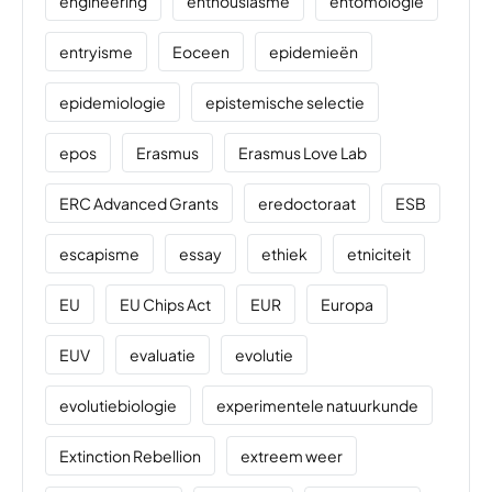
engineering
enthousiasme
entomologie
entryisme
Eoceen
epidemieën
epidemiologie
epistemische selectie
epos
Erasmus
Erasmus Love Lab
ERC Advanced Grants
eredoctoraat
ESB
escapisme
essay
ethiek
etniciteit
EU
EU Chips Act
EUR
Europa
EUV
evaluatie
evolutie
evolutiebiologie
experimentele natuurkunde
Extinction Rebellion
extreem weer