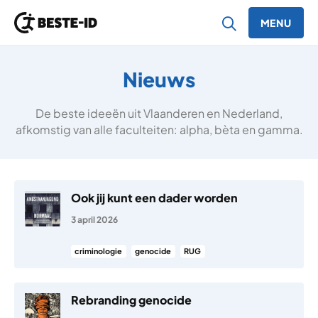
MENU
Ga naar inhoud
Nieuws
De beste ideeën uit Vlaanderen en Nederland,
afkomstig van alle faculteiten: alpha, bèta en gamma.
Ook jij kunt een dader worden
3 april 2026
criminologie
genocide
RUG
Rebranding genocide