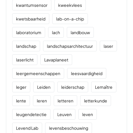
kwantumsensor
kweekvlees
kwetsbaarheid
lab-on-a-chip
laboratorium
lach
landbouw
landschap
landschapsarchitectuur
laser
laserlicht
Lavaplaneet
leergemeenschappen
leesvaardigheid
leger
Leiden
leiderschap
Lemaître
lente
leren
letteren
letterkunde
leugendetectie
Leuven
leven
Levend Lab
levensbeschouwing