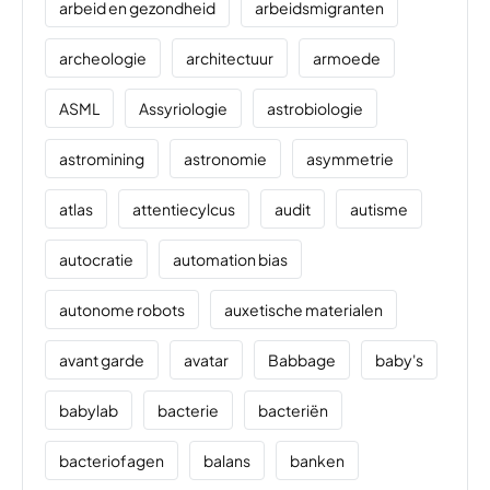
arbeid en gezondheid
arbeidsmigranten
archeologie
architectuur
armoede
ASML
Assyriologie
astrobiologie
astromining
astronomie
asymmetrie
atlas
attentiecylcus
audit
autisme
autocratie
automation bias
autonome robots
auxetische materialen
avant garde
avatar
Babbage
baby's
babylab
bacterie
bacteriën
bacteriofagen
balans
banken