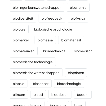
bio-ingenieurswetenschappen
biochemie
biodiversiteit
biofeedback
biofysica
biologie
biologische psychologie
biomarker
biomassa
biomateriaal
biomaterialen
biomechanica
biomedisch
biomedische technologie
biomedische wetenschappen
bioprinten
biopsie
biosensor
biotechnologie
bliksem
bloed
bloedbaan
bodem
bodemonderzoek
bodyfarm
boek