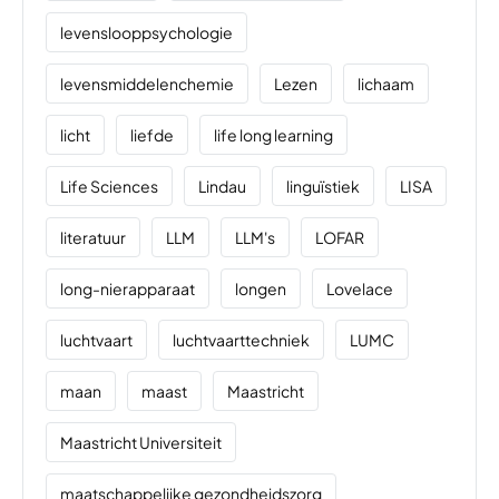
levenslooppsychologie
levensmiddelenchemie
Lezen
lichaam
licht
liefde
life long learning
Life Sciences
Lindau
linguïstiek
LISA
literatuur
LLM
LLM's
LOFAR
long-nierapparaat
longen
Lovelace
luchtvaart
luchtvaarttechniek
LUMC
maan
maast
Maastricht
Maastricht Universiteit
maatschappelijke gezondheidszorg