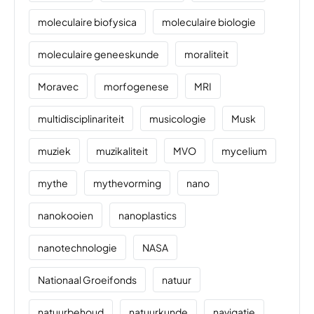
moleculaire biofysica
moleculaire biologie
moleculaire geneeskunde
moraliteit
Moravec
morfogenese
MRI
multidisciplinariteit
musicologie
Musk
muziek
muzikaliteit
MVO
mycelium
mythe
mythevorming
nano
nanokooien
nanoplastics
nanotechnologie
NASA
Nationaal Groeifonds
natuur
natuurbehoud
natuurkunde
navigatie