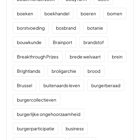
boeken
boekhandel
boeren
bomen
borstvoeding
bosbrand
botanie
bouwkunde
Brainport
brandstof
Breakthrough Prizes
brede welvaart
brein
Brightlands
broligarchie
brood
Brussel
buitenaards leven
burgerberaad
burgercollectieven
burgerlijke ongehoorzaamheid
burgerparticipatie
business