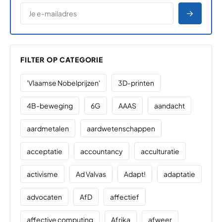
*
E-MAILADRES
*
"
" geeft vereiste velden aan
AANME
FILTER OP CATEGORIE
'Vlaamse Nobelprijzen'
3D-printen
4B-beweging
6G
AAAS
aandacht
aardmetalen
aardwetenschappen
acceptatie
accountancy
acculturatie
activisme
Ad Valvas
Adapt!
adaptatie
advocaten
AfD
affectief
affective computing
Afrika
afweer