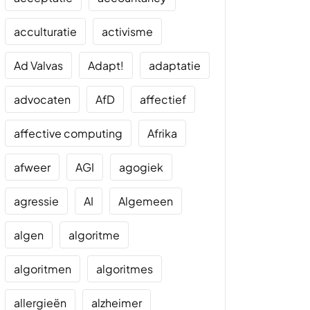
acculturatie
activisme
Ad Valvas
Adapt!
adaptatie
advocaten
AfD
affectief
affective computing
Afrika
afweer
AGI
agogiek
agressie
AI
Algemeen
algen
algoritme
algoritmen
algoritmes
allergieën
alzheimer