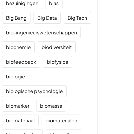
bezuinigingen
bias
Big Bang
Big Data
Big Tech
bio-ingenieurswetenschappen
biochemie
biodiversiteit
biofeedback
biofysica
biologie
biologische psychologie
biomarker
biomassa
biomateriaal
biomaterialen