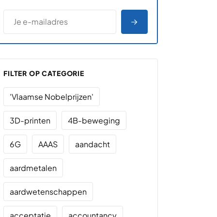
*
E-MAILADRES
*
"
" geeft vereiste velden aan
AANMELDEN
FILTER OP CATEGORIE
'Vlaamse Nobelprijzen'
3D-printen
4B-beweging
6G
AAAS
aandacht
aardmetalen
aardwetenschappen
acceptatie
accountancy