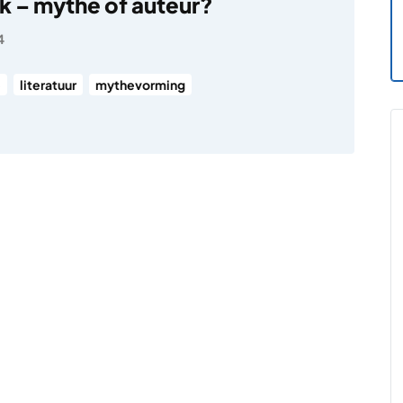
k – mythe of auteur?
4
e
literatuur
mythevorming