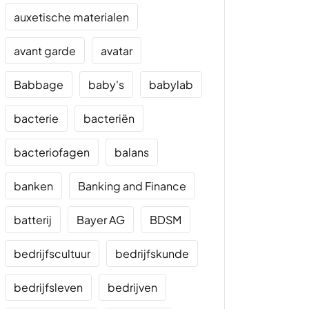
auxetische materialen
avant garde
avatar
Babbage
baby's
babylab
bacterie
bacteriën
bacteriofagen
balans
banken
Banking and Finance
batterij
Bayer AG
BDSM
bedrijfscultuur
bedrijfskunde
bedrijfsleven
bedrijven