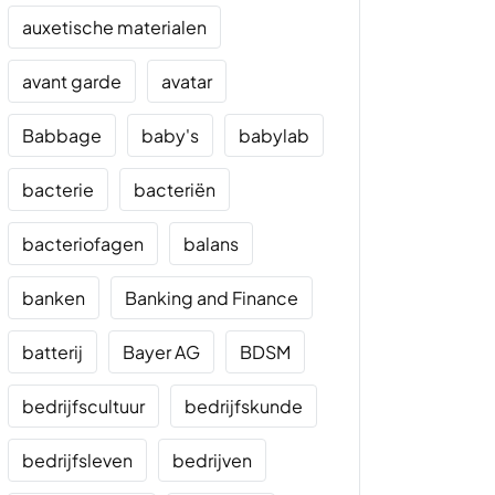
auxetische materialen
avant garde
avatar
Babbage
baby's
babylab
bacterie
bacteriën
bacteriofagen
balans
banken
Banking and Finance
batterij
Bayer AG
BDSM
bedrijfscultuur
bedrijfskunde
bedrijfsleven
bedrijven