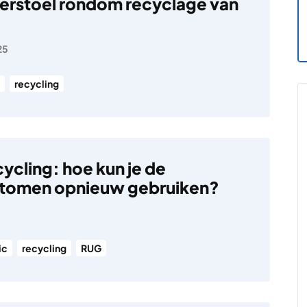
erstoel rondom recyclage van
25
recycling
cycling: hoe kun je de
atomen opnieuw gebruiken?
ic
recycling
RUG