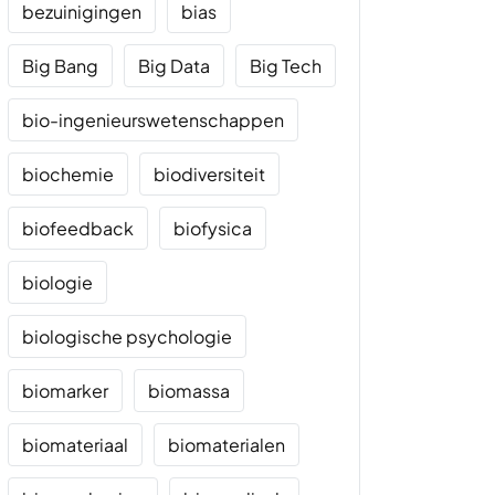
bezuinigingen
bias
Big Bang
Big Data
Big Tech
bio-ingenieurswetenschappen
biochemie
biodiversiteit
biofeedback
biofysica
biologie
biologische psychologie
biomarker
biomassa
biomateriaal
biomaterialen