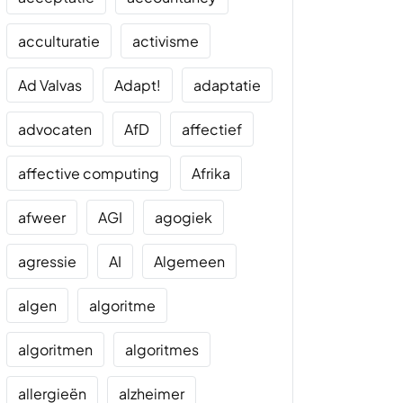
acculturatie
activisme
Ad Valvas
Adapt!
adaptatie
advocaten
AfD
affectief
affective computing
Afrika
afweer
AGI
agogiek
agressie
AI
Algemeen
algen
algoritme
algoritmen
algoritmes
allergieën
alzheimer