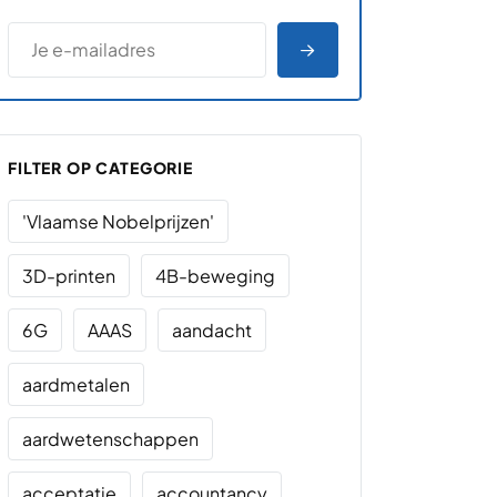
*
E-MAILADRES
*
"
" geeft vereiste velden aan
AANMELDEN
FILTER OP CATEGORIE
'Vlaamse Nobelprijzen'
3D-printen
4B-beweging
6G
AAAS
aandacht
aardmetalen
aardwetenschappen
acceptatie
accountancy