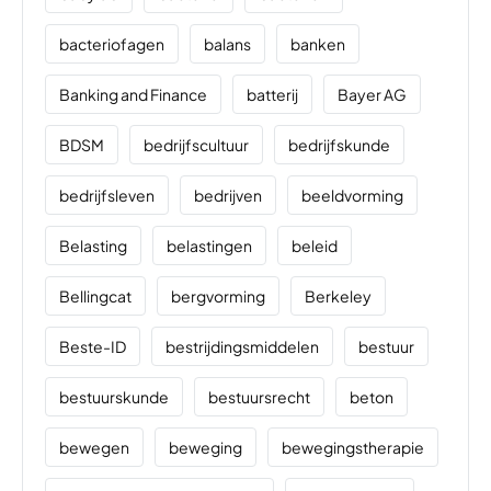
bacteriofagen
balans
banken
Banking and Finance
batterij
Bayer AG
BDSM
bedrijfscultuur
bedrijfskunde
bedrijfsleven
bedrijven
beeldvorming
Belasting
belastingen
beleid
Bellingcat
bergvorming
Berkeley
Beste-ID
bestrijdingsmiddelen
bestuur
bestuurskunde
bestuursrecht
beton
bewegen
beweging
bewegingstherapie