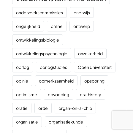
onderzoekscommissies
onerwijs
ongelijkheid
online
ontwerp
ontwikkelingsbiologie
ontwikkelingspsychologie
onzekerheid
oorlog
oorlogstudies
Open Universiteit
opinie
opmerkzaamheid
opsporing
optimisme
opvoeding
oral history
oratie
orde
organ-on-a-chip
organisatie
organisatiekunde