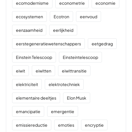
ecomodernisme
econometrie
economie
ecosystemen
Ecotron
eenvoud
eenzaamheid
eerlijkheid
eerstegeneratiewetenschappers
eetgedrag
Einstein Telescoop
Einsteintelescoop
eiwit
eiwitten
eiwittransitie
elektriciteit
elektrotechniek
elementaire deeltjes
Elon Musk
emancipatie
emergentie
emissiereductie
emoties
encryptie