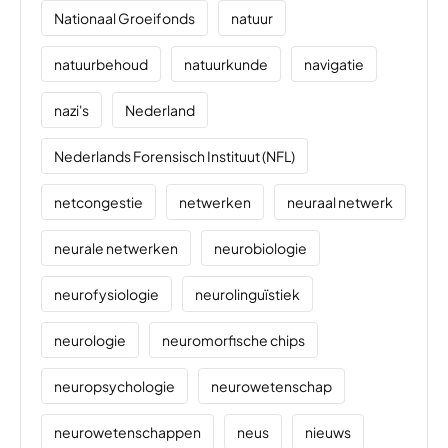
Nationaal Groeifonds
natuur
natuurbehoud
natuurkunde
navigatie
nazi's
Nederland
Nederlands Forensisch Instituut (NFL)
netcongestie
netwerken
neuraal netwerk
neurale netwerken
neurobiologie
neurofysiologie
neurolinguïstiek
neurologie
neuromorfische chips
neuropsychologie
neurowetenschap
neurowetenschappen
neus
nieuws