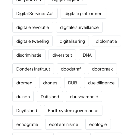
Digital Services Act
digitale platformen
digitale revolutie
digitale surveillance
digitale tweeling
digitalisering
diplomatie
discriminatie
diversiteit
DNA
Donders Instituut
doodstraf
doorbraak
dromen
drones
DUB
due diligence
duinen
Duitsland
duurzaamheid
Duyitsland
Earth system governance
echografie
ecofeminisme
ecologie