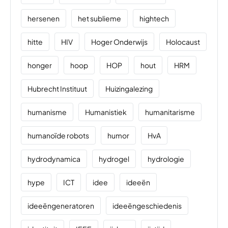
hersenen
het sublieme
hightech
hitte
HIV
Hoger Onderwijs
Holocaust
honger
hoop
HOP
hout
HRM
Hubrecht Instituut
Huizingalezing
humanisme
Humanistiek
humanitarisme
humanoïde robots
humor
HvA
hydrodynamica
hydrogel
hydrologie
hype
ICT
idee
ideeën
ideeëngeneratoren
ideeëngeschiedenis