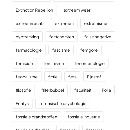
Extinction Rebellion
extreem weer
extreemrechts
extremen
extremisme
eyetracking
factchecken
false negative
farmacologie
fascisme
femgore
femicide
feminisme
fenomenologie
feodalisme
fictie
fiets
Fijnstof
filosofie
filterbubbel
fiscaliteit
Folia
Fontys
forensische psychologie
fossiele brandstoffen
fossiele industrie
fossiele subsidies
fotonen
fotonica