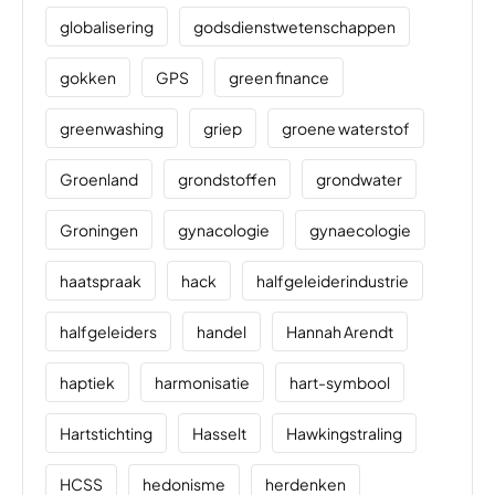
globalisering
godsdienstwetenschappen
gokken
GPS
green finance
greenwashing
griep
groene waterstof
Groenland
grondstoffen
grondwater
Groningen
gynacologie
gynaecologie
haatspraak
hack
halfgeleiderindustrie
halfgeleiders
handel
Hannah Arendt
haptiek
harmonisatie
hart-symbool
Hartstichting
Hasselt
Hawkingstraling
HCSS
hedonisme
herdenken