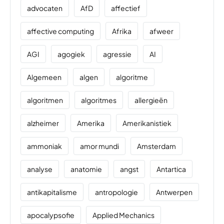
advocaten
AfD
affectief
affective computing
Afrika
afweer
AGI
agogiek
agressie
AI
Algemeen
algen
algoritme
algoritmen
algoritmes
allergieën
alzheimer
Amerika
Amerikanistiek
ammoniak
amor mundi
Amsterdam
analyse
anatomie
angst
Antartica
antikapitalisme
antropologie
Antwerpen
apocalypsofie
Applied Mechanics