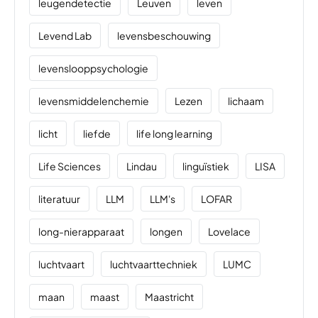
leugendetectie
Leuven
leven
Levend Lab
levensbeschouwing
levenslooppsychologie
levensmiddelenchemie
Lezen
lichaam
licht
liefde
life long learning
Life Sciences
Lindau
linguïstiek
LISA
literatuur
LLM
LLM's
LOFAR
long-nierapparaat
longen
Lovelace
luchtvaart
luchtvaarttechniek
LUMC
maan
maast
Maastricht