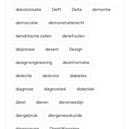
dekolonisatie
Delft
Delta
dementie
democratie
demonstratierecht
dendritische cellen
denkfouten
depressie
desem
Design
design engineering
desinformatie
detectie
detector
diabetes
diagnose
diagnostiek
didactiek
dieet
dieren
dierenwelzijn
diergebruik
diergeneeskunde
dierproeven
Diggit Magazine