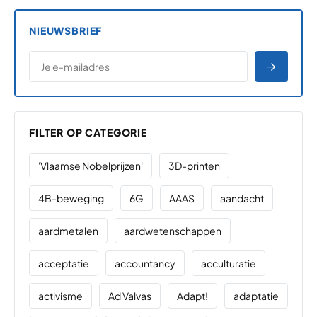
NIEUWSBRIEF
*
E-MAILADRES
*
"
" geeft vereiste velden aan
AANME
FILTER OP CATEGORIE
'Vlaamse Nobelprijzen'
3D-printen
4B-beweging
6G
AAAS
aandacht
aardmetalen
aardwetenschappen
acceptatie
accountancy
acculturatie
activisme
Ad Valvas
Adapt!
adaptatie