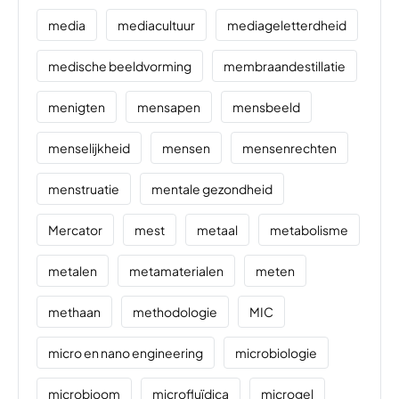
media
mediacultuur
mediageletterdheid
medische beeldvorming
membraandestillatie
menigten
mensapen
mensbeeld
menselijkheid
mensen
mensenrechten
menstruatie
mentale gezondheid
Mercator
mest
metaal
metabolisme
metalen
metamaterialen
meten
methaan
methodologie
MIC
micro en nano engineering
microbiologie
microbioom
microfluïdica
microgel