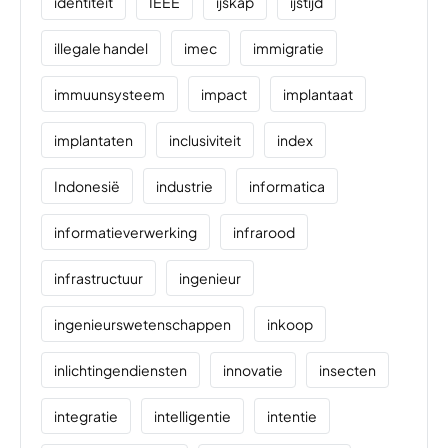
identiteit
IEEE
ijskap
ijstijd
illegale handel
imec
immigratie
immuunsysteem
impact
implantaat
implantaten
inclusiviteit
index
Indonesië
industrie
informatica
informatieverwerking
infrarood
infrastructuur
ingenieur
ingenieurswetenschappen
inkoop
inlichtingendiensten
innovatie
insecten
integratie
intelligentie
intentie