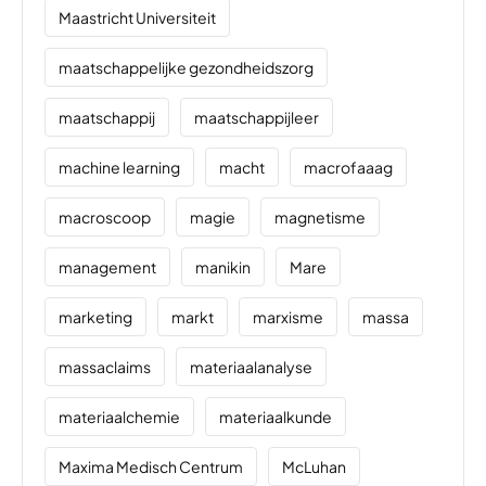
Maastricht Universiteit
maatschappelijke gezondheidszorg
maatschappij
maatschappijleer
machine learning
macht
macrofaaag
macroscoop
magie
magnetisme
management
manikin
Mare
marketing
markt
marxisme
massa
massaclaims
materiaalanalyse
materiaalchemie
materiaalkunde
Maxima Medisch Centrum
McLuhan