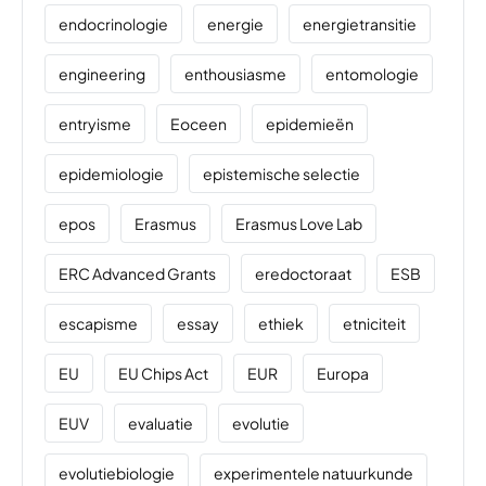
endocrinologie
energie
energietransitie
engineering
enthousiasme
entomologie
entryisme
Eoceen
epidemieën
epidemiologie
epistemische selectie
epos
Erasmus
Erasmus Love Lab
ERC Advanced Grants
eredoctoraat
ESB
escapisme
essay
ethiek
etniciteit
EU
EU Chips Act
EUR
Europa
EUV
evaluatie
evolutie
evolutiebiologie
experimentele natuurkunde