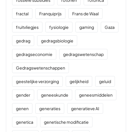
fractal
Franquiprijs
Frans de Waal
fruitvliegjes
fysiologie
gaming
Gaza
gedrag
gedragsbiologie
gedragseconomie
gedragswetenschap
Gedragswetenschappen
geestelijke verzorging
gelijkheid
geluid
gender
geneeskunde
geneesmiddelen
genen
generaties
generatieve AI
genetica
genetische modificatie