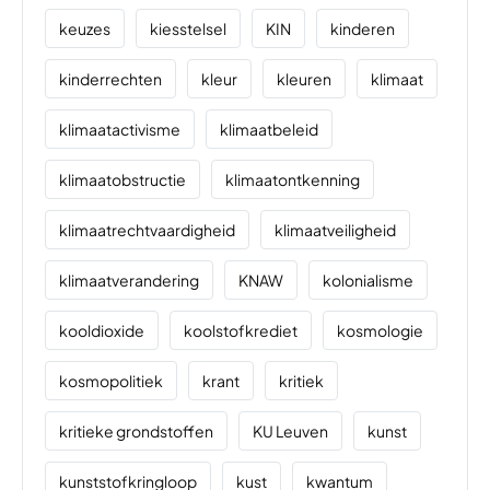
keuzes
kiesstelsel
KIN
kinderen
kinderrechten
kleur
kleuren
klimaat
klimaatactivisme
klimaatbeleid
klimaatobstructie
klimaatontkenning
klimaatrechtvaardigheid
klimaatveiligheid
klimaatverandering
KNAW
kolonialisme
kooldioxide
koolstofkrediet
kosmologie
kosmopolitiek
krant
kritiek
kritieke grondstoffen
KU Leuven
kunst
kunststofkringloop
kust
kwantum