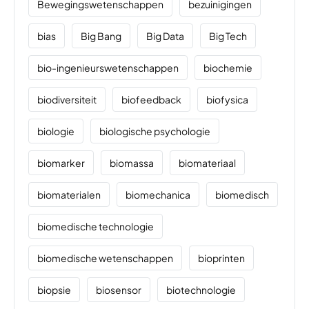
Bewegingswetenschappen
bezuinigingen
bias
Big Bang
Big Data
Big Tech
bio-ingenieurswetenschappen
biochemie
biodiversiteit
biofeedback
biofysica
biologie
biologische psychologie
biomarker
biomassa
biomateriaal
biomaterialen
biomechanica
biomedisch
biomedische technologie
biomedische wetenschappen
bioprinten
biopsie
biosensor
biotechnologie