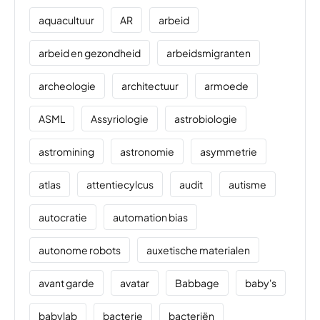
aquacultuur
AR
arbeid
arbeid en gezondheid
arbeidsmigranten
archeologie
architectuur
armoede
ASML
Assyriologie
astrobiologie
astromining
astronomie
asymmetrie
atlas
attentiecylcus
audit
autisme
autocratie
automation bias
autonome robots
auxetische materialen
avant garde
avatar
Babbage
baby's
babylab
bacterie
bacteriën