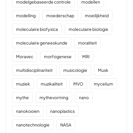
modelgebaseerde controle
modellen
modelling
moederschap
moeilijkheid
moleculaire biofysica
moleculaire biologie
moleculaire geneeskunde
moraliteit
Moravec
morfogenese
MRI
multidisciplinariteit
musicologie
Musk
muziek
muzikaliteit
MVO
mycelium
mythe
mythevorming
nano
nanokooien
nanoplastics
nanotechnologie
NASA