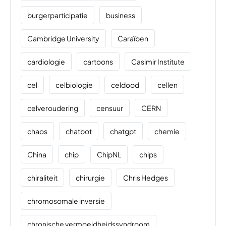
burgerparticipatie
business
Cambridge University
Caraïben
cardiologie
cartoons
Casimir Institute
cel
celbiologie
celdood
cellen
celveroudering
censuur
CERN
chaos
chatbot
chatgpt
chemie
China
chip
ChipNL
chips
chiraliteit
chirurgie
Chris Hedges
chromosomale inversie
chronische vermoeidheidssyndroom