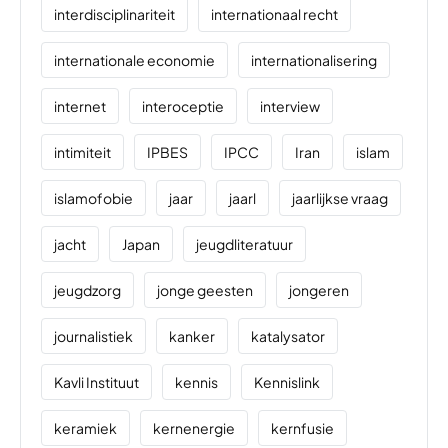
interdisciplinariteit
internationaal recht
internationale economie
internationalisering
internet
interoceptie
interview
intimiteit
IPBES
IPCC
Iran
islam
islamofobie
jaar
jaarl
jaarlijkse vraag
jacht
Japan
jeugdliteratuur
jeugdzorg
jonge geesten
jongeren
journalistiek
kanker
katalysator
Kavli Instituut
kennis
Kennislink
keramiek
kernenergie
kernfusie