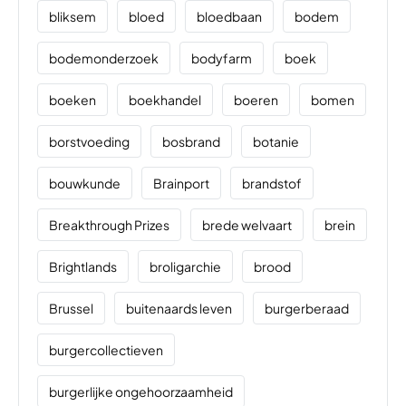
bliksem
bloed
bloedbaan
bodem
bodemonderzoek
bodyfarm
boek
boeken
boekhandel
boeren
bomen
borstvoeding
bosbrand
botanie
bouwkunde
Brainport
brandstof
Breakthrough Prizes
brede welvaart
brein
Brightlands
broligarchie
brood
Brussel
buitenaards leven
burgerberaad
burgercollectieven
burgerlijke ongehoorzaamheid