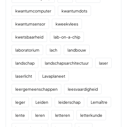
kwantumcomputer
kwantumdots
kwantumsensor
kweekvlees
kwetsbaarheid
lab-on-a-chip
laboratorium
lach
landbouw
landschap
landschapsarchitectuur
laser
laserlicht
Lavaplaneet
leergemeenschappen
leesvaardigheid
leger
Leiden
leiderschap
Lemaître
lente
leren
letteren
letterkunde