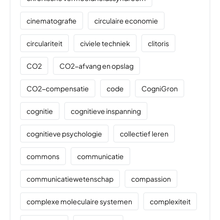
cinematografie
circulaire economie
circulariteit
civiele techniek
clitoris
CO2
CO2-afvang en opslag
CO2-compensatie
code
CogniGron
cognitie
cognitieve inspanning
cognitieve psychologie
collectief leren
commons
communicatie
communicatiewetenschap
compassion
complexe moleculaire systemen
complexiteit