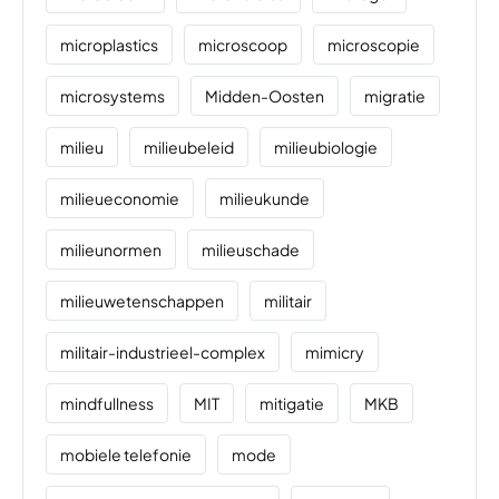
microplastics
microscoop
microscopie
microsystems
Midden-Oosten
migratie
milieu
milieubeleid
milieubiologie
milieueconomie
milieukunde
milieunormen
milieuschade
milieuwetenschappen
militair
militair-industrieel-complex
mimicry
mindfullness
MIT
mitigatie
MKB
mobiele telefonie
mode