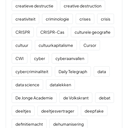
creatieve destructie
creative destruction
creativiteit
criminologie
crises
crisis
CRISPR
CRISPR-Cas
culturele geografie
cultuur
cultuurkapitalisme
Cursor
CWI
cyber
cyberaanvallen
cybercriminaliteit
Daily Telegraph
data
data science
datalekken
De Jonge Academie
de Volkskrant
debat
deeltjes
deeltjesvertrager
deepfake
definitiemacht
dehumanisering