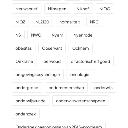
nieuwsbrief
Nijmegen
Nikhef
NIOO
NIOZ
NL2120
normaliteit
NRC
NS
NWO
Nyenr
Nyenrode
obesitas
Observant
Ockhem
Oekraïne
oerwoud
olfactorisch erfgoed
omgevingspsychologie
oncologie
ondergrond
ondernemerschap
onderwijs
onderwijskunde
onderwijswetenschappen
onderzoek
Onderzoek naar oplossen van PFAS-probleem