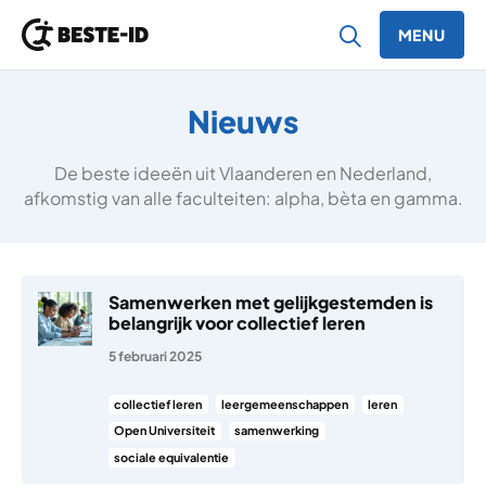
MENU
Ga naar inhoud
Nieuws
De beste ideeën uit Vlaanderen en Nederland,
afkomstig van alle faculteiten: alpha, bèta en gamma.
Samenwerken met gelijkgestemden is
belangrijk voor collectief leren
5 februari 2025
collectief leren
leergemeenschappen
leren
Open Universiteit
samenwerking
sociale equivalentie