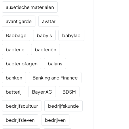
auxetische materialen
avant garde
avatar
Babbage
baby's
babylab
bacterie
bacteriën
bacteriofagen
balans
banken
Banking and Finance
batterij
Bayer AG
BDSM
bedrijfscultuur
bedrijfskunde
bedrijfsleven
bedrijven