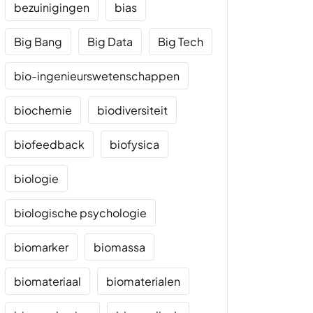
bezuinigingen
bias
Big Bang
Big Data
Big Tech
bio-ingenieurswetenschappen
biochemie
biodiversiteit
biofeedback
biofysica
biologie
biologische psychologie
biomarker
biomassa
biomateriaal
biomaterialen