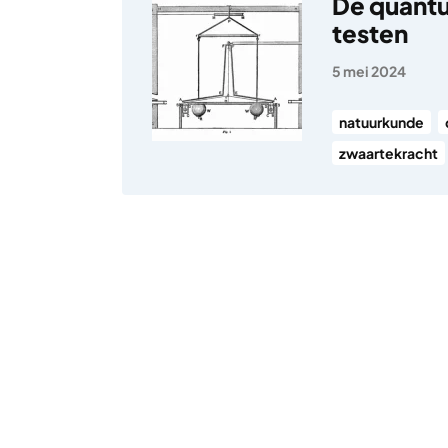
De quant
testen
5 mei 2024
natuurkunde
zwaartekracht