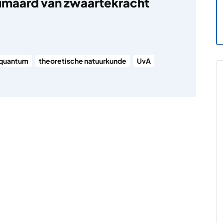
umaard van zwaartekracht
quantum
theoretische natuurkunde
UvA