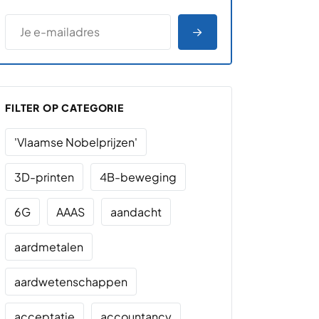
*
E-MAILADRES
*
"
" geeft vereiste velden aan
AANMELDEN
FILTER OP CATEGORIE
'Vlaamse Nobelprijzen'
3D-printen
4B-beweging
6G
AAAS
aandacht
aardmetalen
aardwetenschappen
acceptatie
accountancy