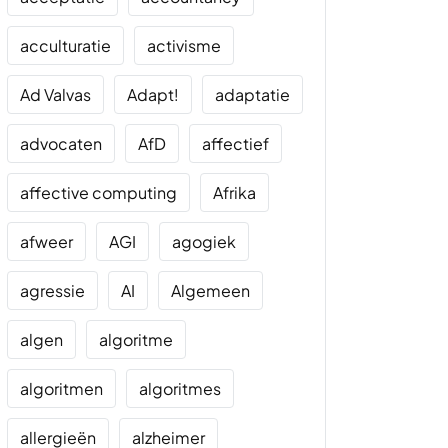
acculturatie
activisme
Ad Valvas
Adapt!
adaptatie
advocaten
AfD
affectief
affective computing
Afrika
afweer
AGI
agogiek
agressie
AI
Algemeen
algen
algoritme
algoritmen
algoritmes
allergieën
alzheimer