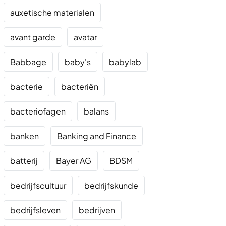
auxetische materialen
avant garde
avatar
Babbage
baby's
babylab
bacterie
bacteriën
bacteriofagen
balans
banken
Banking and Finance
batterij
Bayer AG
BDSM
bedrijfscultuur
bedrijfskunde
bedrijfsleven
bedrijven