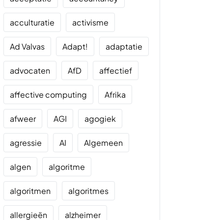
acculturatie
activisme
Ad Valvas
Adapt!
adaptatie
advocaten
AfD
affectief
affective computing
Afrika
afweer
AGI
agogiek
agressie
AI
Algemeen
algen
algoritme
algoritmen
algoritmes
allergieën
alzheimer