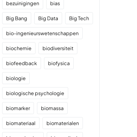
bezuinigingen
bias
Big Bang
Big Data
Big Tech
bio-ingenieurswetenschappen
biochemie
biodiversiteit
biofeedback
biofysica
biologie
biologische psychologie
biomarker
biomassa
biomateriaal
biomaterialen