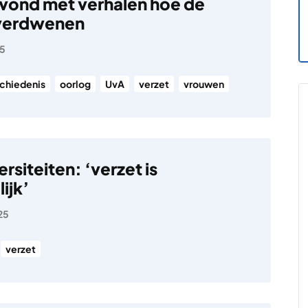
vond met verhalen hoe de
 verdwenen
25
chiedenis
oorlog
UvA
verzet
vrouwen
ersiteiten: ‘verzet is
ijk’
25
verzet