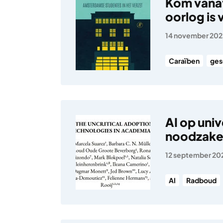
Kom vana
oorlog is
14 november 20
Caraïben
ges
AI op univ
noodzakel
12 september 20
AI
Radboud