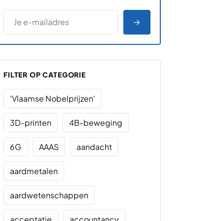
*
E-MAILADRES
*
"
" geeft vereiste velden aan
AANMELDEN
FILTER OP CATEGORIE
'Vlaamse Nobelprijzen'
3D-printen
4B-beweging
6G
AAAS
aandacht
aardmetalen
aardwetenschappen
acceptatie
accountancy