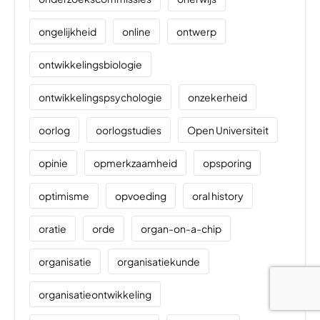
ongelijkheid
online
ontwerp
ontwikkelingsbiologie
ontwikkelingspsychologie
onzekerheid
oorlog
oorlogstudies
Open Universiteit
opinie
opmerkzaamheid
opsporing
optimisme
opvoeding
oral history
oratie
orde
organ-on-a-chip
organisatie
organisatiekunde
organisatieontwikkeling