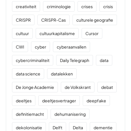
creativiteit
criminologie
crises
crisis
CRISPR
CRISPR-Cas
culturele geografie
cultuur
cultuurkapitalisme
Cursor
CWI
cyber
cyberaanvallen
cybercriminaliteit
Daily Telegraph
data
data science
datalekken
De Jonge Academie
de Volkskrant
debat
deeltjes
deeltjesvertrager
deepfake
definitiemacht
dehumanisering
dekolonisatie
Delft
Delta
dementie