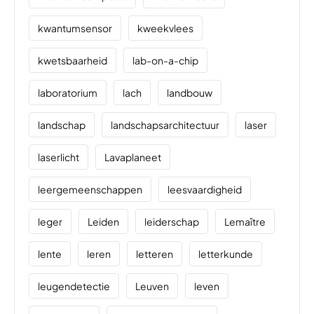
kwantumsensor
kweekvlees
kwetsbaarheid
lab-on-a-chip
laboratorium
lach
landbouw
landschap
landschapsarchitectuur
laser
laserlicht
Lavaplaneet
leergemeenschappen
leesvaardigheid
leger
Leiden
leiderschap
Lemaître
lente
leren
letteren
letterkunde
leugendetectie
Leuven
leven