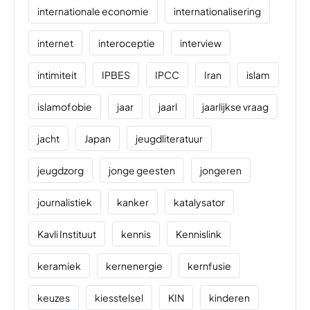
internationale economie
internationalisering
internet
interoceptie
interview
intimiteit
IPBES
IPCC
Iran
islam
islamofobie
jaar
jaarl
jaarlijkse vraag
jacht
Japan
jeugdliteratuur
jeugdzorg
jonge geesten
jongeren
journalistiek
kanker
katalysator
Kavli Instituut
kennis
Kennislink
keramiek
kernenergie
kernfusie
keuzes
kiesstelsel
KIN
kinderen