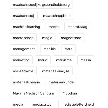
maatschappelijke gezondheidszorg
maatschappij
maatschappijleer
machine learning
macht
macrofaaag
macroscoop
magie
magnetisme
management
manikin
Mare
marketing
markt
marxisme
massa
massaclaims
materiaalanalyse
materiaalchemie
materiaalkunde
Maxima Medisch Centrum
McLuhan
media
mediacultuur
mediageletterdheid