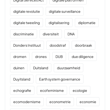
Digital Services Act
digitale platformen
digitale revolutie
digitale surveillance
digitale tweeling
digitalisering
diplomatie
discriminatie
diversiteit
DNA
Donders Instituut
doodstraf
doorbraak
dromen
drones
DUB
due diligence
duinen
Duitsland
duurzaamheid
Duyitsland
Earth system governance
echografie
ecofeminisme
ecologie
ecomodernisme
econometrie
economie