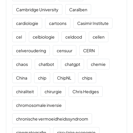
Cambridge University
Caraïben
cardiologie
cartoons
Casimir Institute
cel
celbiologie
celdood
cellen
celveroudering
censuur
CERN
chaos
chatbot
chatgpt
chemie
China
chip
ChipNL
chips
chiraliteit
chirurgie
Chris Hedges
chromosomale inversie
chronische vermoeidheidssyndroom
cinematografie
circulaire economie