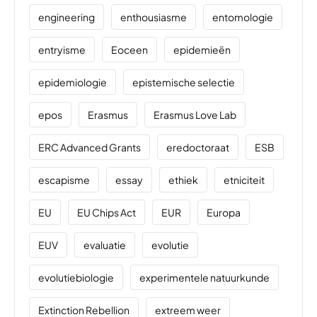
engineering
enthousiasme
entomologie
entryisme
Eoceen
epidemieën
epidemiologie
epistemische selectie
epos
Erasmus
Erasmus Love Lab
ERC Advanced Grants
eredoctoraat
ESB
escapisme
essay
ethiek
etniciteit
EU
EU Chips Act
EUR
Europa
EUV
evaluatie
evolutie
evolutiebiologie
experimentele natuurkunde
Extinction Rebellion
extreem weer