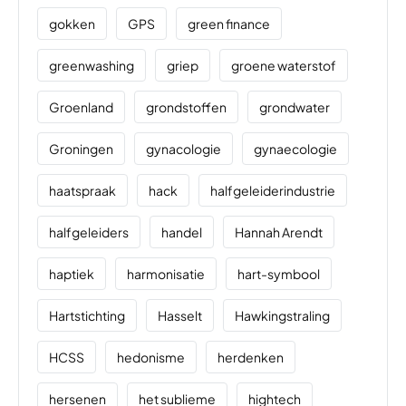
gokken
GPS
green finance
greenwashing
griep
groene waterstof
Groenland
grondstoffen
grondwater
Groningen
gynacologie
gynaecologie
haatspraak
hack
halfgeleiderindustrie
halfgeleiders
handel
Hannah Arendt
haptiek
harmonisatie
hart-symbool
Hartstichting
Hasselt
Hawkingstraling
HCSS
hedonisme
herdenken
hersenen
het sublieme
hightech