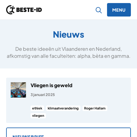
MENU
Ga naar inhoud
Nieuws
De beste ideeën uit Vlaanderen en Nederland,
afkomstig van alle faculteiten: alpha, bèta en gamma.
Vliegen is geweld
3 januari 2025
ethiek
klimaatverandering
Roger Hallam
vliegen
NIEUWSBRIEF