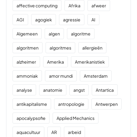
affective computing
Afrika
afweer
AGI
agogiek
agressie
AI
Algemeen
algen
algoritme
algoritmen
algoritmes
allergieën
alzheimer
Amerika
Amerikanistiek
ammoniak
amor mundi
Amsterdam
analyse
anatomie
angst
Antartica
antikapitalisme
antropologie
Antwerpen
apocalypsofie
Applied Mechanics
aquacultuur
AR
arbeid