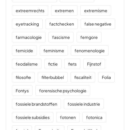
extreemrechts
extremen
extremisme
eyetracking
factchecken
false negative
farmacologie
fascisme
femgore
femicide
feminisme
fenomenologie
feodalisme
fictie
fiets
Fijnstof
filosofie
filterbubbel
fiscaliteit
Folia
Fontys
forensische psychologie
fossiele brandstoffen
fossiele industrie
fossiele subsidies
fotonen
fotonica