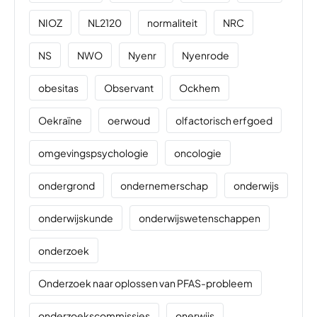
NIOZ
NL2120
normaliteit
NRC
NS
NWO
Nyenr
Nyenrode
obesitas
Observant
Ockhem
Oekraïne
oerwoud
olfactorisch erfgoed
omgevingspsychologie
oncologie
ondergrond
ondernemerschap
onderwijs
onderwijskunde
onderwijswetenschappen
onderzoek
Onderzoek naar oplossen van PFAS-probleem
onderzoekscommissies
onerwijs