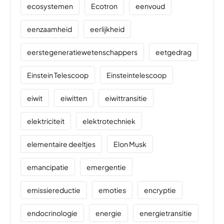
ecosystemen
Ecotron
eenvoud
eenzaamheid
eerlijkheid
eerstegeneratiewetenschappers
eetgedrag
Einstein Telescoop
Einsteintelescoop
eiwit
eiwitten
eiwittransitie
elektriciteit
elektrotechniek
elementaire deeltjes
Elon Musk
emancipatie
emergentie
emissiereductie
emoties
encryptie
endocrinologie
energie
energietransitie