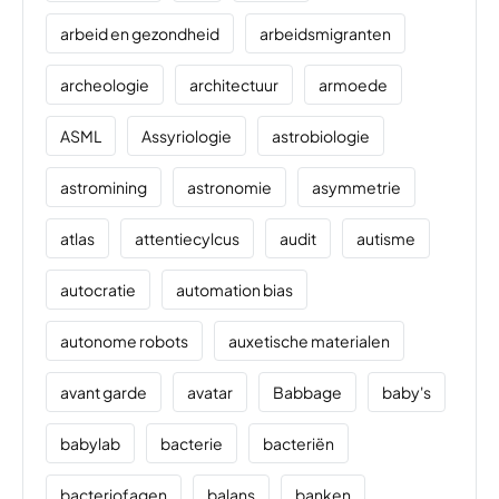
arbeid en gezondheid
arbeidsmigranten
archeologie
architectuur
armoede
ASML
Assyriologie
astrobiologie
astromining
astronomie
asymmetrie
atlas
attentiecylcus
audit
autisme
autocratie
automation bias
autonome robots
auxetische materialen
avant garde
avatar
Babbage
baby's
babylab
bacterie
bacteriën
bacteriofagen
balans
banken