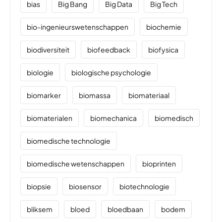
bias
Big Bang
Big Data
Big Tech
bio-ingenieurswetenschappen
biochemie
biodiversiteit
biofeedback
biofysica
biologie
biologische psychologie
biomarker
biomassa
biomateriaal
biomaterialen
biomechanica
biomedisch
biomedische technologie
biomedische wetenschappen
bioprinten
biopsie
biosensor
biotechnologie
bliksem
bloed
bloedbaan
bodem