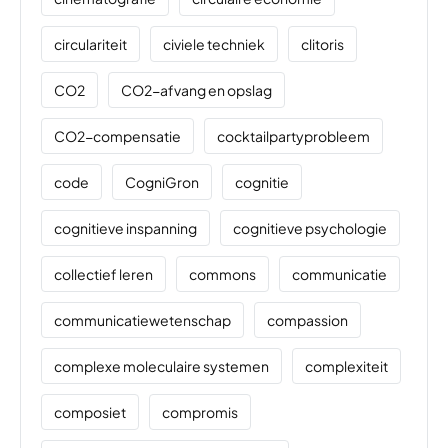
circulariteit
civiele techniek
clitoris
CO2
CO2-afvang en opslag
CO2-compensatie
cocktailpartyprobleem
code
CogniGron
cognitie
cognitieve inspanning
cognitieve psychologie
collectief leren
commons
communicatie
communicatiewetenschap
compassion
complexe moleculaire systemen
complexiteit
composiet
compromis