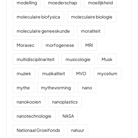
modelling
moederschap
moeilijkheid
moleculaire biofysica
moleculaire biologie
moleculaire geneeskunde
moraliteit
Moravec
morfogenese
MRI
multidisciplinariteit
musicologie
Musk
muziek
muzikaliteit
MVO
mycelium
mythe
mythevorming
nano
nanokooien
nanoplastics
nanotechnologie
NASA
Nationaal Groeifonds
natuur