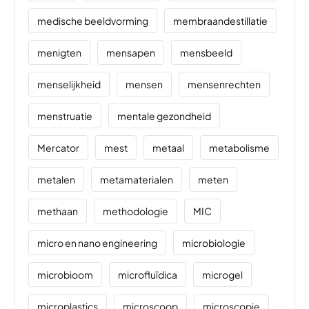
medische beeldvorming
membraandestillatie
menigten
mensapen
mensbeeld
menselijkheid
mensen
mensenrechten
menstruatie
mentale gezondheid
Mercator
mest
metaal
metabolisme
metalen
metamaterialen
meten
methaan
methodologie
MIC
micro en nano engineering
microbiologie
microbioom
microfluïdica
microgel
microplastics
microscoop
microscopie