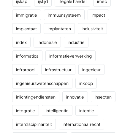
ijskap
ijstijd
illegale handel
imec
immigratie
immuunsysteem
impact
implantaat
implantaten
inclusiviteit
index
Indonesië
industrie
informatica
informatieverwerking
infrarood
infrastructuur
ingenieur
ingenieurswetenschappen
inkoop
inlichtingendiensten
innovatie
insecten
integratie
intelligentie
intentie
interdisciplinariteit
internationaal recht