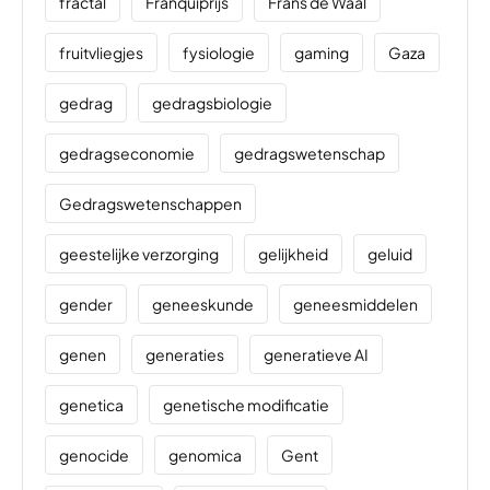
fractal
Franquiprijs
Frans de Waal
fruitvliegjes
fysiologie
gaming
Gaza
gedrag
gedragsbiologie
gedragseconomie
gedragswetenschap
Gedragswetenschappen
geestelijke verzorging
gelijkheid
geluid
gender
geneeskunde
geneesmiddelen
genen
generaties
generatieve AI
genetica
genetische modificatie
genocide
genomica
Gent