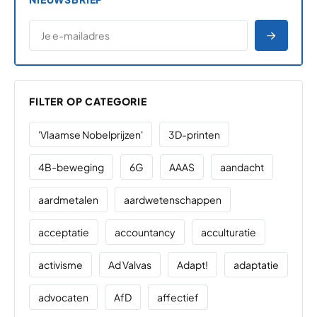
*
E-MAILADRES
*
"
" geeft vereiste velden aan
AANME
FILTER OP CATEGORIE
'Vlaamse Nobelprijzen'
3D-printen
4B-beweging
6G
AAAS
aandacht
aardmetalen
aardwetenschappen
acceptatie
accountancy
acculturatie
activisme
Ad Valvas
Adapt!
adaptatie
advocaten
AfD
affectief