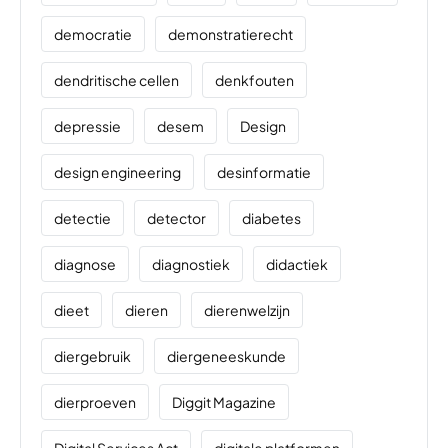
democratie
demonstratierecht
dendritische cellen
denkfouten
depressie
desem
Design
design engineering
desinformatie
detectie
detector
diabetes
diagnose
diagnostiek
didactiek
dieet
dieren
dierenwelzijn
diergebruik
diergeneeskunde
dierproeven
Diggit Magazine