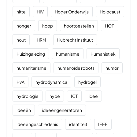
hitte
HIV
Hoger Onderwijs
Holocaust
honger
hoop
hoortoestellen
HOP
hout
HRM
Hubrecht Instituut
Huizingalezing
humanisme
Humanistiek
humanitarisme
humanoïde robots
humor
HvA
hydrodynamica
hydrogel
hydrologie
hype
ICT
idee
ideeën
ideeëngeneratoren
ideeëngeschiedenis
identiteit
IEEE