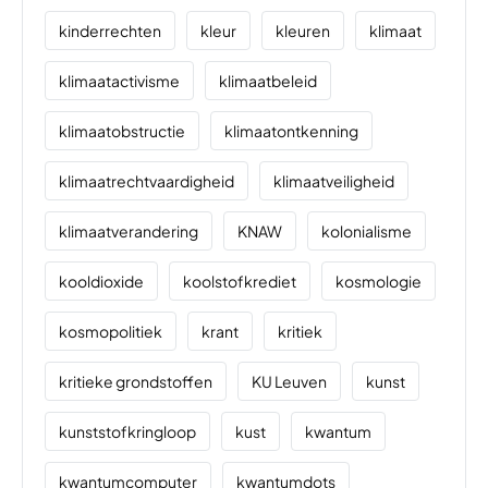
kinderrechten
kleur
kleuren
klimaat
klimaatactivisme
klimaatbeleid
klimaatobstructie
klimaatontkenning
klimaatrechtvaardigheid
klimaatveiligheid
klimaatverandering
KNAW
kolonialisme
kooldioxide
koolstofkrediet
kosmologie
kosmopolitiek
krant
kritiek
kritieke grondstoffen
KU Leuven
kunst
kunststofkringloop
kust
kwantum
kwantumcomputer
kwantumdots