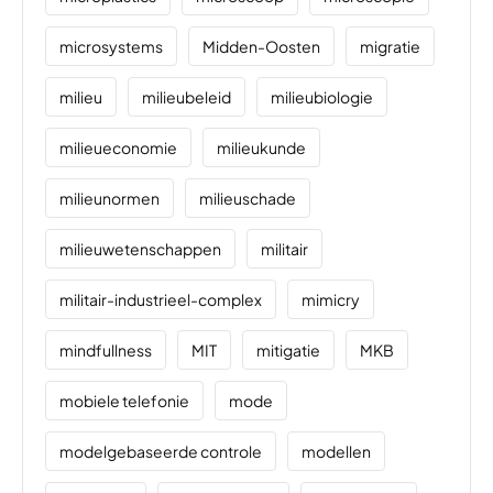
microsystems
Midden-Oosten
migratie
milieu
milieubeleid
milieubiologie
milieueconomie
milieukunde
milieunormen
milieuschade
milieuwetenschappen
militair
militair-industrieel-complex
mimicry
mindfullness
MIT
mitigatie
MKB
mobiele telefonie
mode
modelgebaseerde controle
modellen