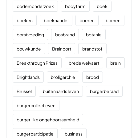
bodemonderzoek
bodyfarm
boek
boeken
boekhandel
boeren
bomen
borstvoeding
bosbrand
botanie
bouwkunde
Brainport
brandstof
Breakthrough Prizes
brede welvaart
brein
Brightlands
broligarchie
brood
Brussel
buitenaards leven
burgerberaad
burgercollectieven
burgerlijke ongehoorzaamheid
burgerparticipatie
business