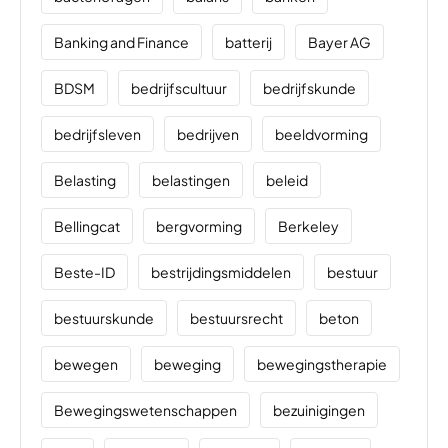
Banking and Finance
batterij
Bayer AG
BDSM
bedrijfscultuur
bedrijfskunde
bedrijfsleven
bedrijven
beeldvorming
Belasting
belastingen
beleid
Bellingcat
bergvorming
Berkeley
Beste-ID
bestrijdingsmiddelen
bestuur
bestuurskunde
bestuursrecht
beton
bewegen
beweging
bewegingstherapie
Bewegingswetenschappen
bezuinigingen