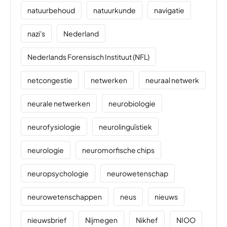
natuurbehoud
natuurkunde
navigatie
nazi's
Nederland
Nederlands Forensisch Instituut (NFL)
netcongestie
netwerken
neuraal netwerk
neurale netwerken
neurobiologie
neurofysiologie
neurolinguïstiek
neurologie
neuromorfische chips
neuropsychologie
neurowetenschap
neurowetenschappen
neus
nieuws
nieuwsbrief
Nijmegen
Nikhef
NIOO