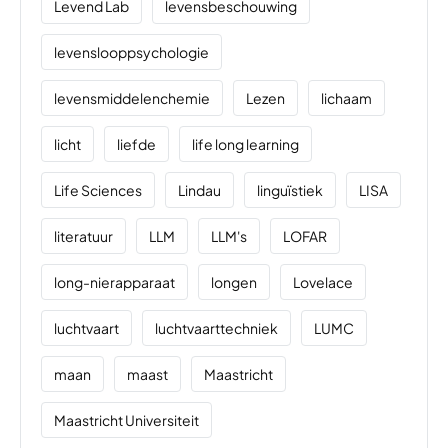
Levend Lab
levensbeschouwing
levenslooppsychologie
levensmiddelenchemie
Lezen
lichaam
licht
liefde
life long learning
Life Sciences
Lindau
linguïstiek
LISA
literatuur
LLM
LLM's
LOFAR
long-nierapparaat
longen
Lovelace
luchtvaart
luchtvaarttechniek
LUMC
maan
maast
Maastricht
Maastricht Universiteit