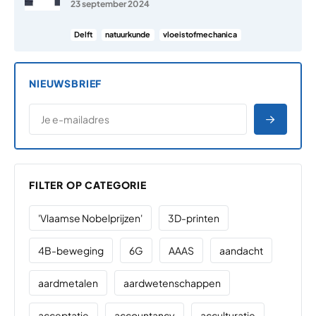
23 september 2024
Delft
natuurkunde
vloeistofmechanica
NIEUWSBRIEF
*
E-MAILADRES
*
"
" geeft vereiste velden aan
AANME
FILTER OP CATEGORIE
'Vlaamse Nobelprijzen'
3D-printen
4B-beweging
6G
AAAS
aandacht
aardmetalen
aardwetenschappen
acceptatie
accountancy
acculturatie