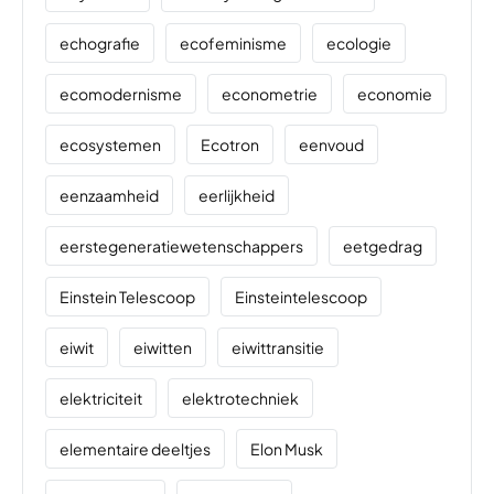
echografie
ecofeminisme
ecologie
ecomodernisme
econometrie
economie
ecosystemen
Ecotron
eenvoud
eenzaamheid
eerlijkheid
eerstegeneratiewetenschappers
eetgedrag
Einstein Telescoop
Einsteintelescoop
eiwit
eiwitten
eiwittransitie
elektriciteit
elektrotechniek
elementaire deeltjes
Elon Musk