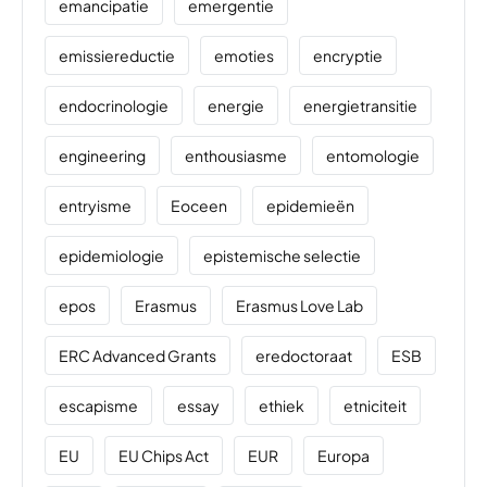
emancipatie
emergentie
emissiereductie
emoties
encryptie
endocrinologie
energie
energietransitie
engineering
enthousiasme
entomologie
entryisme
Eoceen
epidemieën
epidemiologie
epistemische selectie
epos
Erasmus
Erasmus Love Lab
ERC Advanced Grants
eredoctoraat
ESB
escapisme
essay
ethiek
etniciteit
EU
EU Chips Act
EUR
Europa