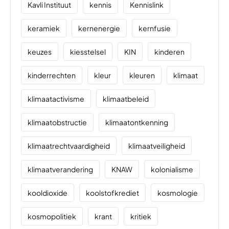
Kavli Instituut
kennis
Kennislink
keramiek
kernenergie
kernfusie
keuzes
kiesstelsel
KIN
kinderen
kinderrechten
kleur
kleuren
klimaat
klimaatactivisme
klimaatbeleid
klimaatobstructie
klimaatontkenning
klimaatrechtvaardigheid
klimaatveiligheid
klimaatverandering
KNAW
kolonialisme
kooldioxide
koolstofkrediet
kosmologie
kosmopolitiek
krant
kritiek