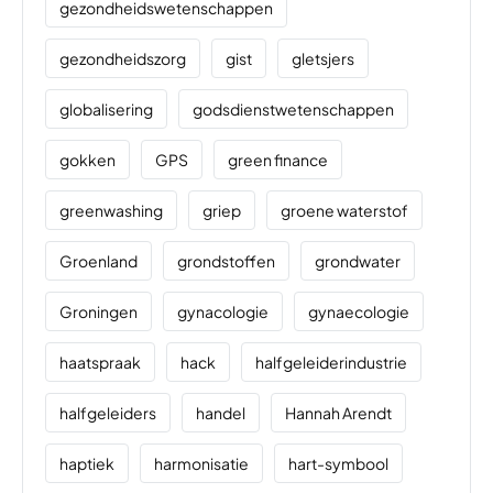
gezondheidswetenschappen
gezondheidszorg
gist
gletsjers
globalisering
godsdienstwetenschappen
gokken
GPS
green finance
greenwashing
griep
groene waterstof
Groenland
grondstoffen
grondwater
Groningen
gynacologie
gynaecologie
haatspraak
hack
halfgeleiderindustrie
halfgeleiders
handel
Hannah Arendt
haptiek
harmonisatie
hart-symbool