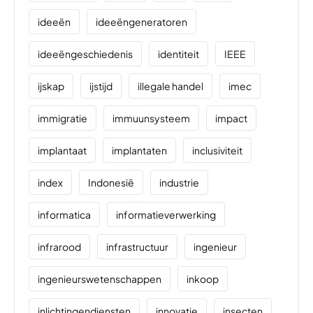
ideeën
ideeëngeneratoren
ideeëngeschiedenis
identiteit
IEEE
ijskap
ijstijd
illegale handel
imec
immigratie
immuunsysteem
impact
implantaat
implantaten
inclusiviteit
index
Indonesië
industrie
informatica
informatieverwerking
infrarood
infrastructuur
ingenieur
ingenieurswetenschappen
inkoop
inlichtingendiensten
innovatie
insecten