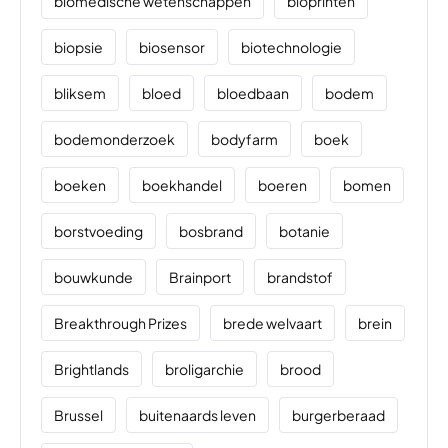
biomedische wetenschappen
bioprinten
biopsie
biosensor
biotechnologie
bliksem
bloed
bloedbaan
bodem
bodemonderzoek
bodyfarm
boek
boeken
boekhandel
boeren
bomen
borstvoeding
bosbrand
botanie
bouwkunde
Brainport
brandstof
Breakthrough Prizes
brede welvaart
brein
Brightlands
broligarchie
brood
Brussel
buitenaards leven
burgerberaad