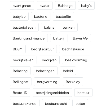
avant garde
avatar
Babbage
baby's
babylab
bacterie
bacteriën
bacteriofagen
balans
banken
Banking and Finance
batterij
Bayer AG
BDSM
bedrijfscultuur
bedrijfskunde
bedrijfsleven
bedrijven
beeldvorming
Belasting
belastingen
beleid
Bellingcat
bergvorming
Berkeley
Beste-ID
bestrijdingsmiddelen
bestuur
bestuurskunde
bestuursrecht
beton