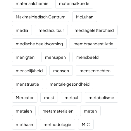
materiaalchemie
materiaalkunde
Maxima Medisch Centrum
McLuhan
media
mediacultuur
mediageletterdheid
medische beeldvorming
membraandestillatie
menigten
mensapen
mensbeeld
menselijkheid
mensen
mensenrechten
menstruatie
mentale gezondheid
Mercator
mest
metaal
metabolisme
metalen
metamaterialen
meten
methaan
methodologie
MIC