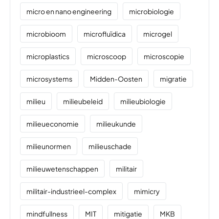
micro en nano engineering
microbiologie
microbioom
microfluïdica
microgel
microplastics
microscoop
microscopie
microsystems
Midden-Oosten
migratie
milieu
milieubeleid
milieubiologie
milieueconomie
milieukunde
milieunormen
milieuschade
milieuwetenschappen
militair
militair-industrieel-complex
mimicry
mindfullness
MIT
mitigatie
MKB