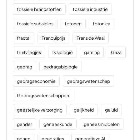
fossiele brandstoffen
fossiele industrie
fossiele subsidies
fotonen
fotonica
fractal
Franquiprijs
Frans de Waal
fruitvliegjes
fysiologie
gaming
Gaza
gedrag
gedragsbiologie
gedragseconomie
gedragswetenschap
Gedragswetenschappen
geestelijke verzorging
gelijkheid
geluid
gender
geneeskunde
geneesmiddelen
genen
generaties
generatieve AI