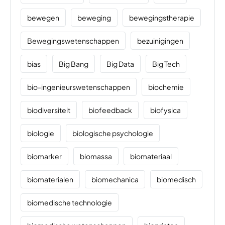
bewegen
beweging
bewegingstherapie
Bewegingswetenschappen
bezuinigingen
bias
Big Bang
Big Data
Big Tech
bio-ingenieurswetenschappen
biochemie
biodiversiteit
biofeedback
biofysica
biologie
biologische psychologie
biomarker
biomassa
biomateriaal
biomaterialen
biomechanica
biomedisch
biomedische technologie