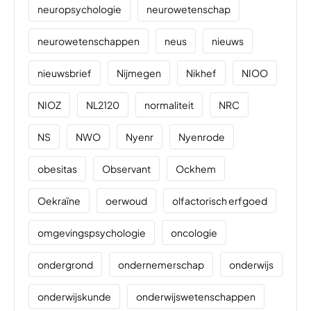
neuropsychologie
neurowetenschap
neurowetenschappen
neus
nieuws
nieuwsbrief
Nijmegen
Nikhef
NIOO
NIOZ
NL2120
normaliteit
NRC
NS
NWO
Nyenr
Nyenrode
obesitas
Observant
Ockhem
Oekraïne
oerwoud
olfactorisch erfgoed
omgevingspsychologie
oncologie
ondergrond
ondernemerschap
onderwijs
onderwijskunde
onderwijswetenschappen