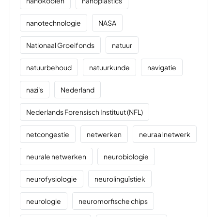
nanokooien
nanoplastics
nanotechnologie
NASA
Nationaal Groeifonds
natuur
natuurbehoud
natuurkunde
navigatie
nazi's
Nederland
Nederlands Forensisch Instituut (NFL)
netcongestie
netwerken
neuraal netwerk
neurale netwerken
neurobiologie
neurofysiologie
neurolinguïstiek
neurologie
neuromorfische chips