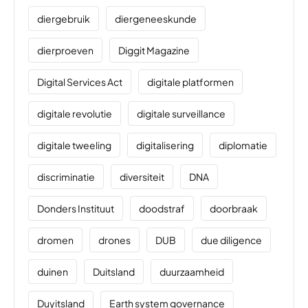
diergebruik
diergeneeskunde
dierproeven
Diggit Magazine
Digital Services Act
digitale platformen
digitale revolutie
digitale surveillance
digitale tweeling
digitalisering
diplomatie
discriminatie
diversiteit
DNA
Donders Instituut
doodstraf
doorbraak
dromen
drones
DUB
due diligence
duinen
Duitsland
duurzaamheid
Duyitsland
Earth system governance