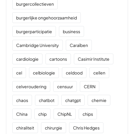
burgercollectieven
burgerlijke ongehoorzaamheid
burgerparticipatie
business
Cambridge University
Caraïben
cardiologie
cartoons
Casimir Institute
cel
celbiologie
celdood
cellen
celveroudering
censuur
CERN
chaos
chatbot
chatgpt
chemie
China
chip
ChipNL
chips
chiraliteit
chirurgie
Chris Hedges