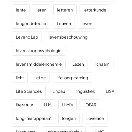
lente
leren
letteren
letterkunde
leugendetectie
Leuven
leven
Levend Lab
levensbeschouwing
levenslooppsychologie
levensmiddelenchemie
Lezen
lichaam
licht
liefde
life long learning
Life Sciences
Lindau
linguïstiek
LISA
literatuur
LLM
LLM's
LOFAR
long-nierapparaat
longen
Lovelace
luchtvaart
luchtvaarttechniek
LUMC