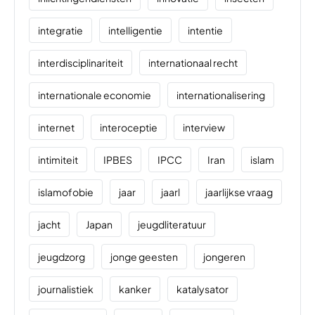
integratie
intelligentie
intentie
interdisciplinariteit
internationaal recht
internationale economie
internationalisering
internet
interoceptie
interview
intimiteit
IPBES
IPCC
Iran
islam
islamofobie
jaar
jaarl
jaarlijkse vraag
jacht
Japan
jeugdliteratuur
jeugdzorg
jonge geesten
jongeren
journalistiek
kanker
katalysator