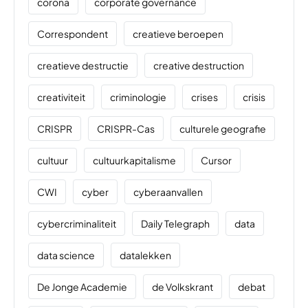
corona
corporate governance
Correspondent
creatieve beroepen
creatieve destructie
creative destruction
creativiteit
criminologie
crises
crisis
CRISPR
CRISPR-Cas
culturele geografie
cultuur
cultuurkapitalisme
Cursor
CWI
cyber
cyberaanvallen
cybercriminaliteit
Daily Telegraph
data
data science
datalekken
De Jonge Academie
de Volkskrant
debat