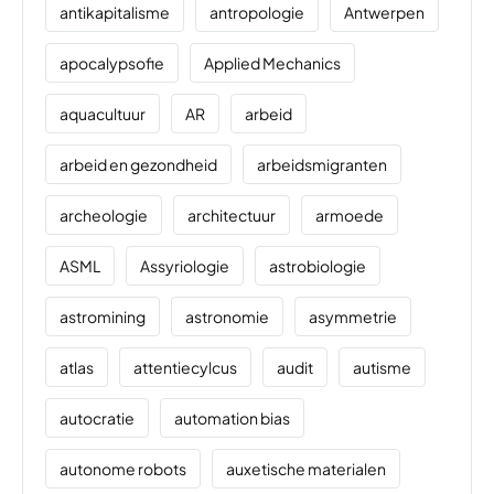
antikapitalisme
antropologie
Antwerpen
apocalypsofie
Applied Mechanics
aquacultuur
AR
arbeid
arbeid en gezondheid
arbeidsmigranten
archeologie
architectuur
armoede
ASML
Assyriologie
astrobiologie
astromining
astronomie
asymmetrie
atlas
attentiecylcus
audit
autisme
autocratie
automation bias
autonome robots
auxetische materialen