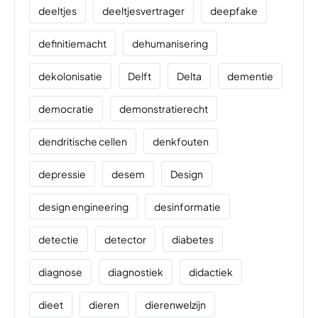
deeltjes
deeltjesvertrager
deepfake
definitiemacht
dehumanisering
dekolonisatie
Delft
Delta
dementie
democratie
demonstratierecht
dendritische cellen
denkfouten
depressie
desem
Design
design engineering
desinformatie
detectie
detector
diabetes
diagnose
diagnostiek
didactiek
dieet
dieren
dierenwelzijn