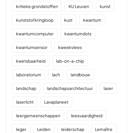
kritieke grondstoffen
KU Leuven
kunst
kunststofkringloop
kust
kwantum
kwantumcomputer
kwantumdots
kwantumsensor
kweekvlees
kwetsbaarheid
lab-on-a-chip
laboratorium
lach
landbouw
landschap
landschapsarchitectuur
laser
laserlicht
Lavaplaneet
leergemeenschappen
leesvaardigheid
leger
Leiden
leiderschap
Lemaître