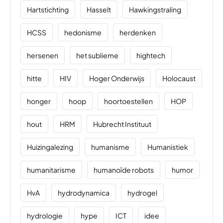
Hartstichting
Hasselt
Hawkingstraling
HCSS
hedonisme
herdenken
hersenen
het sublieme
hightech
hitte
HIV
Hoger Onderwijs
Holocaust
honger
hoop
hoortoestellen
HOP
hout
HRM
Hubrecht Instituut
Huizingalezing
humanisme
Humanistiek
humanitarisme
humanoïde robots
humor
HvA
hydrodynamica
hydrogel
hydrologie
hype
ICT
idee