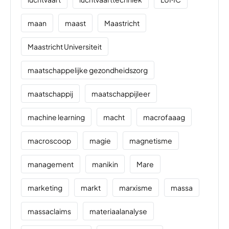
maan
maast
Maastricht
Maastricht Universiteit
maatschappelijke gezondheidszorg
maatschappij
maatschappijleer
machine learning
macht
macrofaaag
macroscoop
magie
magnetisme
management
manikin
Mare
marketing
markt
marxisme
massa
massaclaims
materiaalanalyse