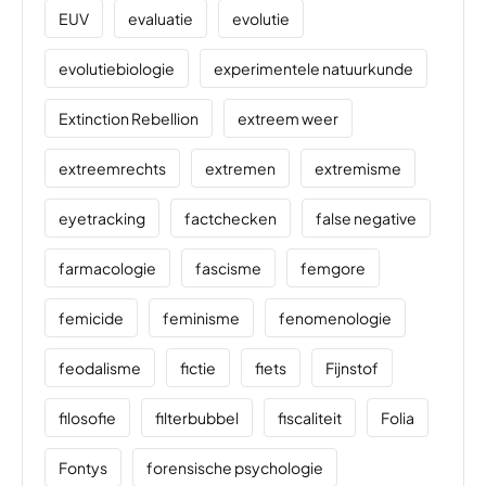
EUV
evaluatie
evolutie
evolutiebiologie
experimentele natuurkunde
Extinction Rebellion
extreem weer
extreemrechts
extremen
extremisme
eyetracking
factchecken
false negative
farmacologie
fascisme
femgore
femicide
feminisme
fenomenologie
feodalisme
fictie
fiets
Fijnstof
filosofie
filterbubbel
fiscaliteit
Folia
Fontys
forensische psychologie