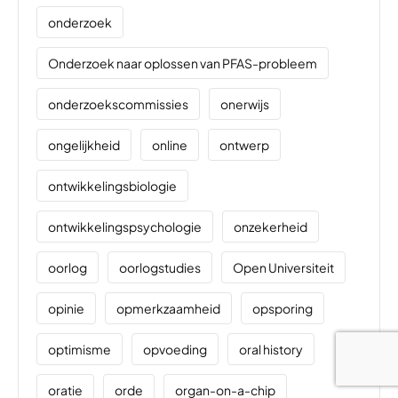
onderzoek
Onderzoek naar oplossen van PFAS-probleem
onderzoekscommissies
onerwijs
ongelijkheid
online
ontwerp
ontwikkelingsbiologie
ontwikkelingspsychologie
onzekerheid
oorlog
oorlogstudies
Open Universiteit
opinie
opmerkzaamheid
opsporing
optimisme
opvoeding
oral history
oratie
orde
organ-on-a-chip