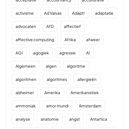
activisme
Ad Valvas
Adapt!
adaptatie
advocaten
AfD
affectief
affective computing
Afrika
afweer
AGI
agogiek
agressie
AI
Algemeen
algen
algoritme
algoritmen
algoritmes
allergieën
alzheimer
Amerika
Amerikanistiek
ammoniak
amor mundi
Amsterdam
analyse
anatomie
angst
Antartica