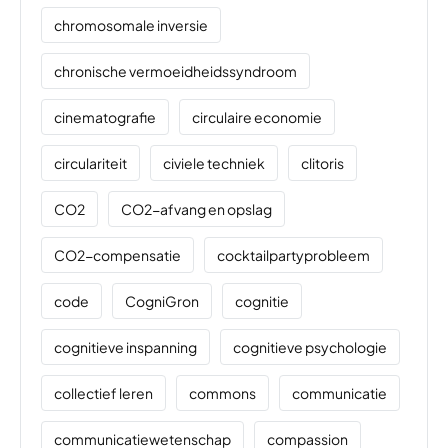
chromosomale inversie
chronische vermoeidheidssyndroom
cinematografie
circulaire economie
circulariteit
civiele techniek
clitoris
CO2
CO2-afvang en opslag
CO2-compensatie
cocktailpartyprobleem
code
CogniGron
cognitie
cognitieve inspanning
cognitieve psychologie
collectief leren
commons
communicatie
communicatiewetenschap
compassion