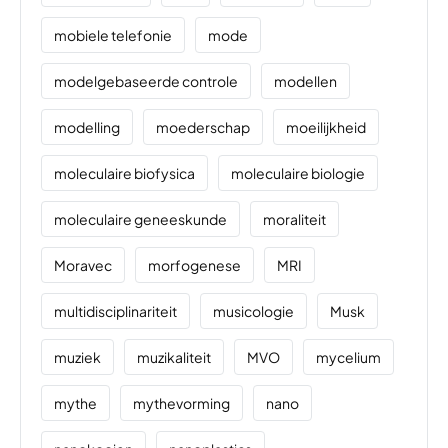
mobiele telefonie
mode
modelgebaseerde controle
modellen
modelling
moederschap
moeilijkheid
moleculaire biofysica
moleculaire biologie
moleculaire geneeskunde
moraliteit
Moravec
morfogenese
MRI
multidisciplinariteit
musicologie
Musk
muziek
muzikaliteit
MVO
mycelium
mythe
mythevorming
nano