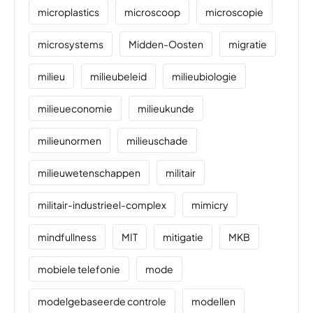
microplastics
microscoop
microscopie
microsystems
Midden-Oosten
migratie
milieu
milieubeleid
milieubiologie
milieueconomie
milieukunde
milieunormen
milieuschade
milieuwetenschappen
militair
militair-industrieel-complex
mimicry
mindfullness
MIT
mitigatie
MKB
mobiele telefonie
mode
modelgebaseerde controle
modellen