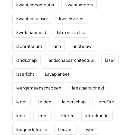
kwantumcomputer
kwantumdots
kwantumsensor
kweekvlees
kwetsbaarheid
lab-on-a-chip
laboratorium
lach
landbouw
landschap
landschapsarchitectuur
laser
laserlicht
Lavaplaneet
leergemeenschappen
leesvaardigheid
leger
Leiden
leiderschap
Lemaître
lente
leren
letteren
letterkunde
leugendetectie
Leuven
leven