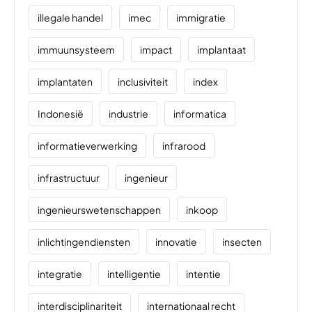
illegale handel
imec
immigratie
immuunsysteem
impact
implantaat
implantaten
inclusiviteit
index
Indonesië
industrie
informatica
informatieverwerking
infrarood
infrastructuur
ingenieur
ingenieurswetenschappen
inkoop
inlichtingendiensten
innovatie
insecten
integratie
intelligentie
intentie
interdisciplinariteit
internationaal recht