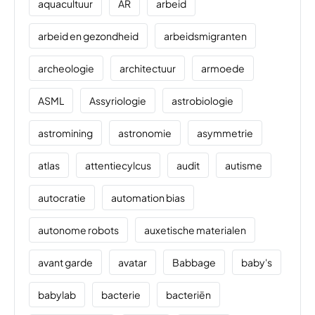
aquacultuur
AR
arbeid
arbeid en gezondheid
arbeidsmigranten
archeologie
architectuur
armoede
ASML
Assyriologie
astrobiologie
astromining
astronomie
asymmetrie
atlas
attentiecylcus
audit
autisme
autocratie
automation bias
autonome robots
auxetische materialen
avant garde
avatar
Babbage
baby's
babylab
bacterie
bacteriën