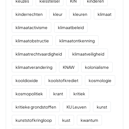
keuzes
kiesstelsel
KIN
kinderen
kinderrechten
kleur
kleuren
klimaat
klimaatactivisme
klimaatbeleid
klimaatobstructie
klimaatontkenning
klimaatrechtvaardigheid
klimaatveiligheid
klimaatverandering
KNAW
kolonialisme
kooldioxide
koolstofkrediet
kosmologie
kosmopolitiek
krant
kritiek
kritieke grondstoffen
KU Leuven
kunst
kunststofkringloop
kust
kwantum