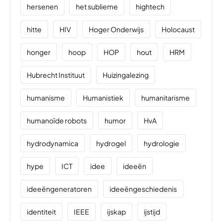
hersenen
het sublieme
hightech
hitte
HIV
Hoger Onderwijs
Holocaust
honger
hoop
HOP
hout
HRM
Hubrecht Instituut
Huizingalezing
humanisme
Humanistiek
humanitarisme
humanoïde robots
humor
HvA
hydrodynamica
hydrogel
hydrologie
hype
ICT
idee
ideeën
ideeëngeneratoren
ideeëngeschiedenis
identiteit
IEEE
ijskap
ijstijd