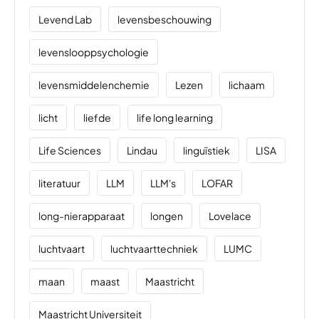
Levend Lab
levensbeschouwing
levenslooppsychologie
levensmiddelenchemie
Lezen
lichaam
licht
liefde
life long learning
Life Sciences
Lindau
linguïstiek
LISA
literatuur
LLM
LLM's
LOFAR
long-nierapparaat
longen
Lovelace
luchtvaart
luchtvaarttechniek
LUMC
maan
maast
Maastricht
Maastricht Universiteit