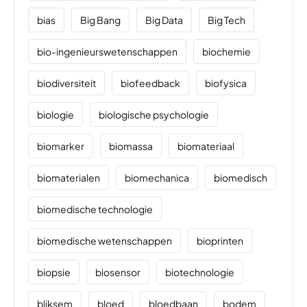
bias
Big Bang
Big Data
Big Tech
bio-ingenieurswetenschappen
biochemie
biodiversiteit
biofeedback
biofysica
biologie
biologische psychologie
biomarker
biomassa
biomateriaal
biomaterialen
biomechanica
biomedisch
biomedische technologie
biomedische wetenschappen
bioprinten
biopsie
biosensor
biotechnologie
bliksem
bloed
bloedbaan
bodem