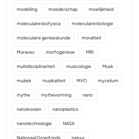
modelling
moederschap
moeilijkheid
moleculaire biofysica
moleculaire biologie
moleculaire geneeskunde
moraliteit
Moravec
morfogenese
MRI
multidisciplinariteit
musicologie
Musk
muziek
muzikaliteit
MVO
mycelium
mythe
mythevorming
nano
nanokooien
nanoplastics
nanotechnologie
NASA
Nationaal Groeifonds
natuur