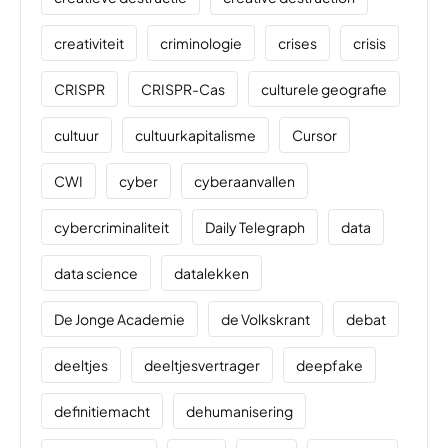
creativiteit
criminologie
crises
crisis
CRISPR
CRISPR-Cas
culturele geografie
cultuur
cultuurkapitalisme
Cursor
CWI
cyber
cyberaanvallen
cybercriminaliteit
Daily Telegraph
data
data science
datalekken
De Jonge Academie
de Volkskrant
debat
deeltjes
deeltjesvertrager
deepfake
definitiemacht
dehumanisering