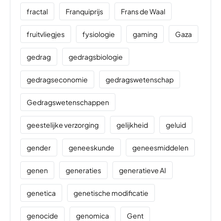
fractal
Franquiprijs
Frans de Waal
fruitvliegjes
fysiologie
gaming
Gaza
gedrag
gedragsbiologie
gedragseconomie
gedragswetenschap
Gedragswetenschappen
geestelijke verzorging
gelijkheid
geluid
gender
geneeskunde
geneesmiddelen
genen
generaties
generatieve AI
genetica
genetische modificatie
genocide
genomica
Gent