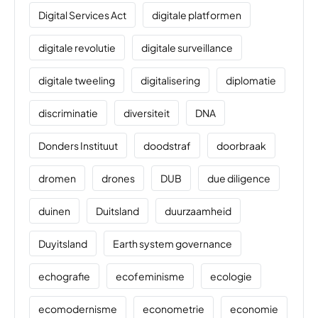
Digital Services Act
digitale platformen
digitale revolutie
digitale surveillance
digitale tweeling
digitalisering
diplomatie
discriminatie
diversiteit
DNA
Donders Instituut
doodstraf
doorbraak
dromen
drones
DUB
due diligence
duinen
Duitsland
duurzaamheid
Duyitsland
Earth system governance
echografie
ecofeminisme
ecologie
ecomodernisme
econometrie
economie