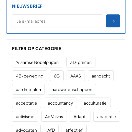
NIEUWSBRIEF
*
E-MAILADRES
*
"
" geeft vereiste velden aan
AANME
FILTER OP CATEGORIE
'Vlaamse Nobelprijzen'
3D-printen
4B-beweging
6G
AAAS
aandacht
aardmetalen
aardwetenschappen
acceptatie
accountancy
acculturatie
activisme
Ad Valvas
Adapt!
adaptatie
advocaten
AfD
affectief