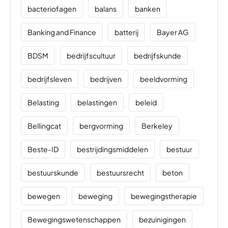
bacteriofagen
balans
banken
Banking and Finance
batterij
Bayer AG
BDSM
bedrijfscultuur
bedrijfskunde
bedrijfsleven
bedrijven
beeldvorming
Belasting
belastingen
beleid
Bellingcat
bergvorming
Berkeley
Beste-ID
bestrijdingsmiddelen
bestuur
bestuurskunde
bestuursrecht
beton
bewegen
beweging
bewegingstherapie
Bewegingswetenschappen
bezuinigingen