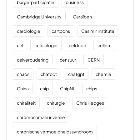
burgerparticipatie
business
Cambridge University
Caraïben
cardiologie
cartoons
Casimir Institute
cel
celbiologie
celdood
cellen
celveroudering
censuur
CERN
chaos
chatbot
chatgpt
chemie
China
chip
ChipNL
chips
chiraliteit
chirurgie
Chris Hedges
chromosomale inversie
chronische vermoeidheidssyndroom