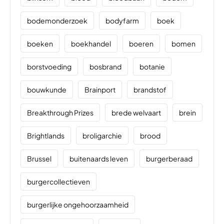
bodemonderzoek
bodyfarm
boek
boeken
boekhandel
boeren
bomen
borstvoeding
bosbrand
botanie
bouwkunde
Brainport
brandstof
Breakthrough Prizes
brede welvaart
brein
Brightlands
broligarchie
brood
Brussel
buitenaards leven
burgerberaad
burgercollectieven
burgerlijke ongehoorzaamheid