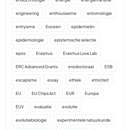
engineering
enthousiasme
entomologie
entryisme
Eoceen
epidemieën
epidemiologie
epistemische selectie
epos
Erasmus
Erasmus Love Lab
ERC Advanced Grants
eredoctoraat
ESB
escapisme
essay
ethiek
etniciteit
EU
EU Chips Act
EUR
Europa
EUV
evaluatie
evolutie
evolutiebiologie
experimentele natuurkunde