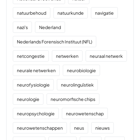
natuurbehoud
natuurkunde
navigatie
nazi's
Nederland
Nederlands Forensisch Instituut (NFL)
netcongestie
netwerken
neuraal netwerk
neurale netwerken
neurobiologie
neurofysiologie
neurolinguïstiek
neurologie
neuromorfische chips
neuropsychologie
neurowetenschap
neurowetenschappen
neus
nieuws