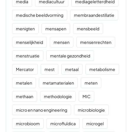
media
mediacultuur
mediageletterdheid
medische beeldvorming
membraandestillatie
menigten
mensapen
mensbeeld
menselijkheid
mensen
mensenrechten
menstruatie
mentale gezondheid
Mercator
mest
metaal
metabolisme
metalen
metamaterialen
meten
methaan
methodologie
MIC
micro en nano engineering
microbiologie
microbioom
microfluïdica
microgel