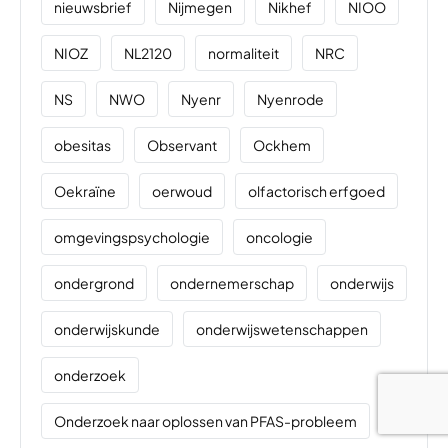
nieuwsbrief
Nijmegen
Nikhef
NIOO
NIOZ
NL2120
normaliteit
NRC
NS
NWO
Nyenr
Nyenrode
obesitas
Observant
Ockhem
Oekraïne
oerwoud
olfactorisch erfgoed
omgevingspsychologie
oncologie
ondergrond
ondernemerschap
onderwijs
onderwijskunde
onderwijswetenschappen
onderzoek
Onderzoek naar oplossen van PFAS-probleem