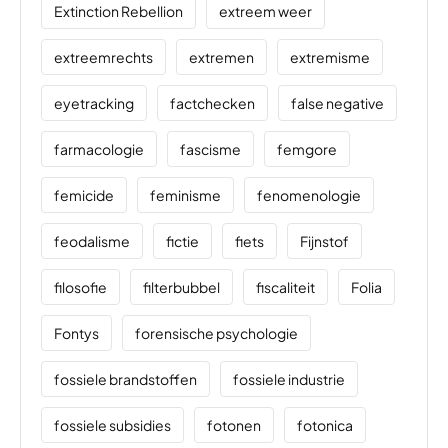
Extinction Rebellion
extreem weer
extreemrechts
extremen
extremisme
eyetracking
factchecken
false negative
farmacologie
fascisme
femgore
femicide
feminisme
fenomenologie
feodalisme
fictie
fiets
Fijnstof
filosofie
filterbubbel
fiscaliteit
Folia
Fontys
forensische psychologie
fossiele brandstoffen
fossiele industrie
fossiele subsidies
fotonen
fotonica