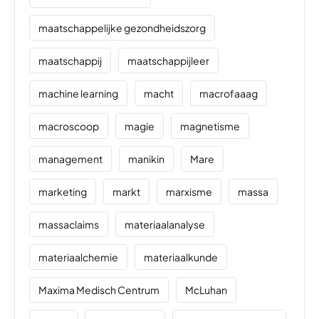
maatschappelijke gezondheidszorg
maatschappij
maatschappijleer
machine learning
macht
macrofaaag
macroscoop
magie
magnetisme
management
manikin
Mare
marketing
markt
marxisme
massa
massaclaims
materiaalanalyse
materiaalchemie
materiaalkunde
Maxima Medisch Centrum
McLuhan