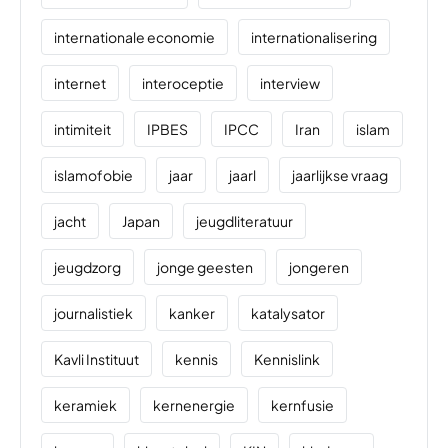
internationale economie
internationalisering
internet
interoceptie
interview
intimiteit
IPBES
IPCC
Iran
islam
islamofobie
jaar
jaarl
jaarlijkse vraag
jacht
Japan
jeugdliteratuur
jeugdzorg
jonge geesten
jongeren
journalistiek
kanker
katalysator
Kavli Instituut
kennis
Kennislink
keramiek
kernenergie
kernfusie