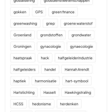
globalisering
godsdienstwetenschappen
gokken
GPS
green finance
greenwashing
griep
groene waterstof
Groenland
grondstoffen
grondwater
Groningen
gynacologie
gynaecologie
haatspraak
hack
halfgeleiderindustrie
halfgeleiders
handel
Hannah Arendt
haptiek
harmonisatie
hart-symbool
Hartstichting
Hasselt
Hawkingstraling
HCSS
hedonisme
herdenken