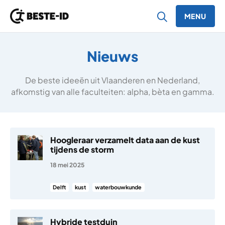
MENU
Ga naar inhoud
Nieuws
De beste ideeën uit Vlaanderen en Nederland,
afkomstig van alle faculteiten: alpha, bèta en gamma.
Hoogleraar verzamelt data aan de kust
tijdens de storm
18 mei 2025
Delft
kust
waterbouwkunde
Hybride testduin