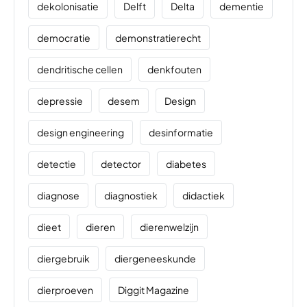
dekolonisatie
Delft
Delta
dementie
democratie
demonstratierecht
dendritische cellen
denkfouten
depressie
desem
Design
design engineering
desinformatie
detectie
detector
diabetes
diagnose
diagnostiek
didactiek
dieet
dieren
dierenwelzijn
diergebruik
diergeneeskunde
dierproeven
Diggit Magazine