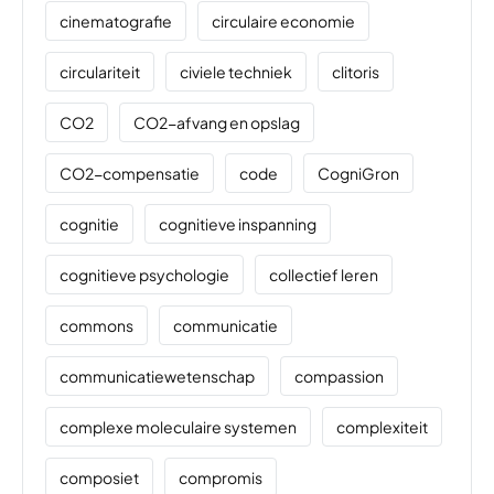
cinematografie
circulaire economie
circulariteit
civiele techniek
clitoris
CO2
CO2-afvang en opslag
CO2-compensatie
code
CogniGron
cognitie
cognitieve inspanning
cognitieve psychologie
collectief leren
commons
communicatie
communicatiewetenschap
compassion
complexe moleculaire systemen
complexiteit
composiet
compromis