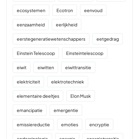
ecosystemen
Ecotron
eenvoud
eenzaamheid
eerlijkheid
eerstegeneratiewetenschappers
eetgedrag
Einstein Telescoop
Einsteintelescoop
eiwit
eiwitten
eiwittransitie
elektriciteit
elektrotechniek
elementaire deeltjes
Elon Musk
emancipatie
emergentie
emissiereductie
emoties
encryptie
endocrinologie
energie
energietransitie