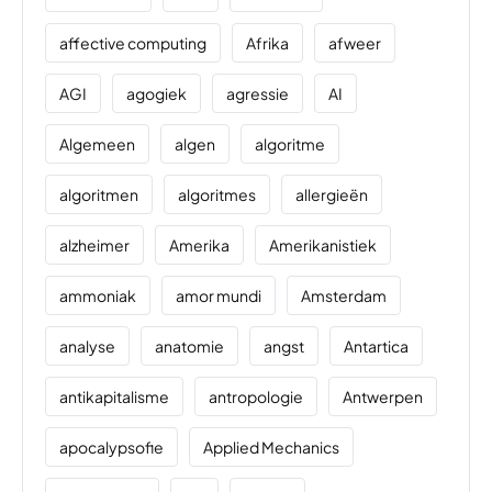
affective computing
Afrika
afweer
AGI
agogiek
agressie
AI
Algemeen
algen
algoritme
algoritmen
algoritmes
allergieën
alzheimer
Amerika
Amerikanistiek
ammoniak
amor mundi
Amsterdam
analyse
anatomie
angst
Antartica
antikapitalisme
antropologie
Antwerpen
apocalypsofie
Applied Mechanics