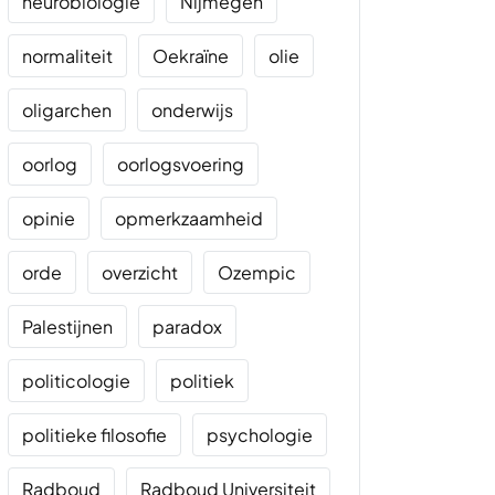
neurobiologie
Nijmegen
normaliteit
Oekraïne
olie
oligarchen
onderwijs
oorlog
oorlogsvoering
opinie
opmerkzaamheid
orde
overzicht
Ozempic
Palestijnen
paradox
politicologie
politiek
politieke filosofie
psychologie
Radboud
Radboud Universiteit