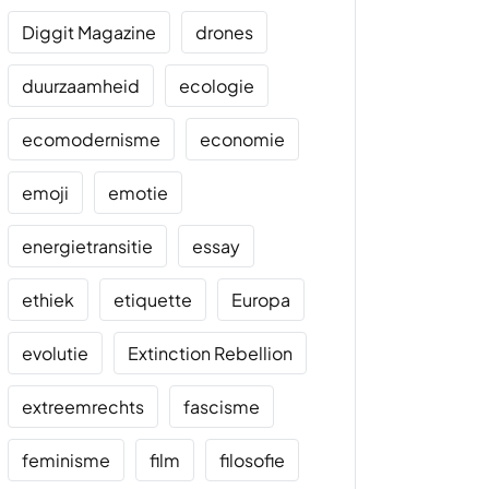
Diggit Magazine
drones
duurzaamheid
ecologie
ecomodernisme
economie
emoji
emotie
energietransitie
essay
ethiek
etiquette
Europa
evolutie
Extinction Rebellion
extreemrechts
fascisme
feminisme
film
filosofie