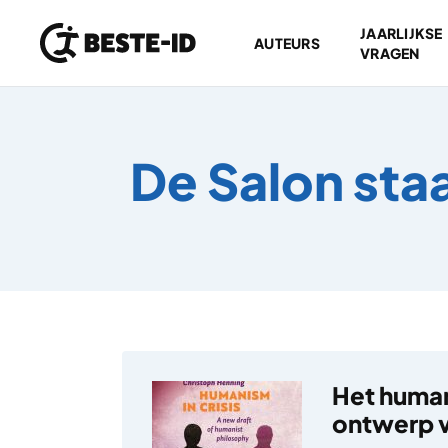
JAARLIJKSE
AUTEURS
VRAGEN
Ga naar inhoud
De Salon sta
Het human
ontwerp v