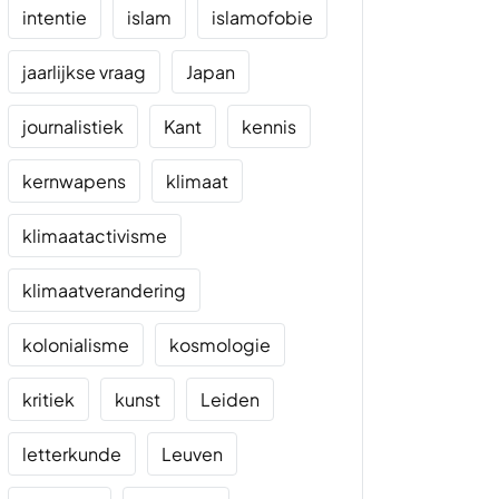
intentie
islam
islamofobie
jaarlijkse vraag
Japan
journalistiek
Kant
kennis
kernwapens
klimaat
klimaatactivisme
klimaatverandering
kolonialisme
kosmologie
kritiek
kunst
Leiden
letterkunde
Leuven