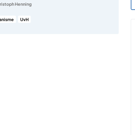
ristoph Henning
anisme
UvH