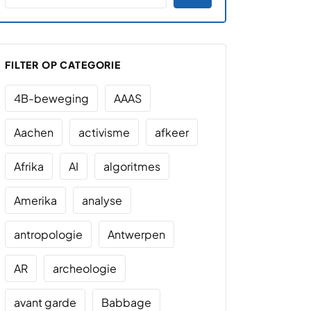
FILTER OP CATEGORIE
4B-beweging
AAAS
Aachen
activisme
afkeer
Afrika
AI
algoritmes
Amerika
analyse
antropologie
Antwerpen
AR
archeologie
avant garde
Babbage