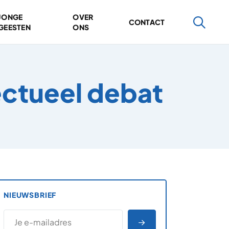
JONGE
OVER
CONTACT
GEESTEN
ONS
ectueel debat
NIEUWSBRIEF
*
E-MAILADRES
*
"
" geeft vereiste velden aan
AANMELDEN