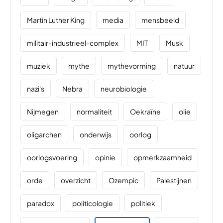
Martin Luther King
media
mensbeeld
militair-industrieel-complex
MIT
Musk
muziek
mythe
mythevorming
natuur
nazi's
Nebra
neurobiologie
Nijmegen
normaliteit
Oekraïne
olie
oligarchen
onderwijs
oorlog
oorlogsvoering
opinie
opmerkzaamheid
orde
overzicht
Ozempic
Palestijnen
paradox
politicologie
politiek