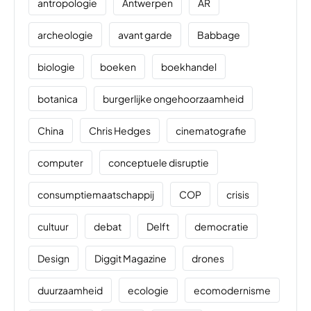
antropologie
Antwerpen
AR
archeologie
avant garde
Babbage
biologie
boeken
boekhandel
botanica
burgerlijke ongehoorzaamheid
China
Chris Hedges
cinematografie
computer
conceptuele disruptie
consumptiemaatschappij
COP
crisis
cultuur
debat
Delft
democratie
Design
Diggit Magazine
drones
duurzaamheid
ecologie
ecomodernisme