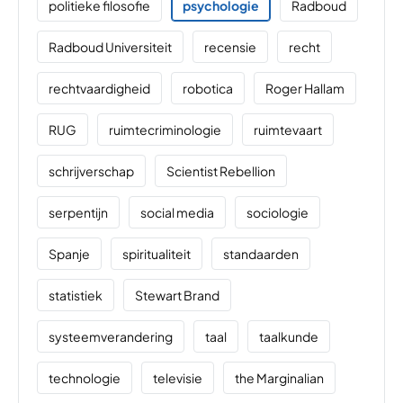
politieke filosofie
psychologie
Radboud
Radboud Universiteit
recensie
recht
rechtvaardigheid
robotica
Roger Hallam
RUG
ruimtecriminologie
ruimtevaart
schrijverschap
Scientist Rebellion
serpentijn
social media
sociologie
Spanje
spiritualiteit
standaarden
statistiek
Stewart Brand
systeemverandering
taal
taalkunde
technologie
televisie
the Marginalian