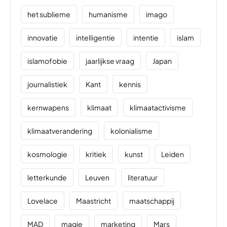
het sublieme
humanisme
imago
innovatie
intelligentie
intentie
islam
islamofobie
jaarlijkse vraag
Japan
journalistiek
Kant
kennis
kernwapens
klimaat
klimaatactivisme
klimaatverandering
kolonialisme
kosmologie
kritiek
kunst
Leiden
letterkunde
Leuven
literatuur
Lovelace
Maastricht
maatschappij
MAD
magie
marketing
Mars