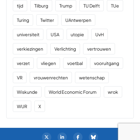
tijd
Tilburg
Trump
TU Delft
TUe
Turing
Twitter
UAntwerpen
universiteit
USA
utopie
UvH
verkiezingen
Verlichting
vertrouwen
verzet
vliegen
voetbal
vooruitgang
VR
vrouwenrechten
wetenschap
Wiskunde
World Economic Forum
wrok
WUR
X