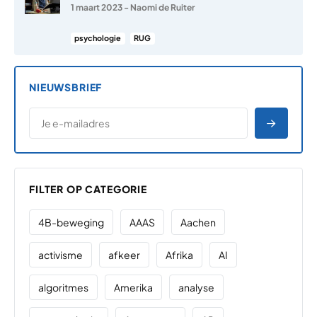
1 maart 2023
-
Naomi de Ruiter
psychologie
RUG
NIEUWSBRIEF
*
E-MAILADRES
*
"
" geeft vereiste velden aan
AANME
FILTER OP CATEGORIE
4B-beweging
AAAS
Aachen
activisme
afkeer
Afrika
AI
algoritmes
Amerika
analyse