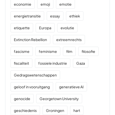
economie
emoji
emotie
energietransitie
essay
ethiek
etiquette
Europa
evolutie
Extinction Rebellion
extreemrechts
fascisme
feminisme
film
filosofie
fiscaliteit
fossiele industrie
Gaza
Gedragswetenschappen
geloof in vooruitgang
generatieve AI
genocide
Georgetown University
geschiedenis
Groningen
hart