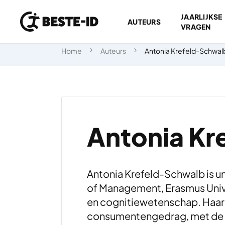
JAARLIJKSE
AUTEURS
VRAGEN
Ga naar inhoud
Home
Auteurs
Antonia Krefeld-Schwal
Antonia Kr
Antonia Krefeld-Schwalb is u
of Management, Erasmus Unive
en cognitiewetenschap. Haar 
consumentengedrag, met de 