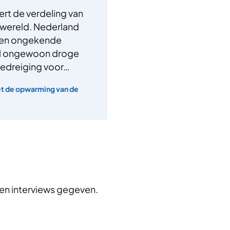
rt de verdeling van
e wereld. Nederland
 een ongekende
 al ongewoon droge
bedreiging voor…
et de opwarming van de
en interviews gegeven.