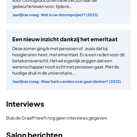
voor Oorlogsdocumentatie (NIOD) naar de
gebeurtenissen voor, tijdens…
Jaarlijkse vraag: Wat is uw droomproject? (2023)
Een nieuw inzicht dankzij het emeritaat
Deze zomer ging ik met pensioen of, zoals dat bij
hoogleraren heet, met emeritaat. Er is een reden voor dit
betekenisverschil. Het wil eigenlijk zeggen dat een
wetenschapper nooit echt met pensioen gaat. Met de
huidige druk in de universitaire…
Jaarlijkse vraag: Waar bent u anders over gaan denken? (2022)
Interviews
Bob de Graaff heeft nog geen interviews gegeven.
Salon berichten