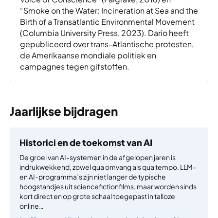
“Smoke on the Water: Incineration at Sea and the
Birth of a Transatlantic Environmental Movement
(Columbia University Press, 2023). Dario heeft
gepubliceerd over trans-Atlantische protesten,
de Amerikaanse mondiale politiek en
campagnes tegen gifstoffen.
Jaarlijkse bijdragen
Historici en de toekomst van AI
De groei van AI-systemen in de afgelopen jaren is
indrukwekkend, zowel qua omvang als qua tempo. LLM-
en AI-programma’s zijn niet langer de typische
hoogstandjes uit sciencefictionfilms, maar worden sinds
kort direct en op grote schaal toegepast in talloze
online…