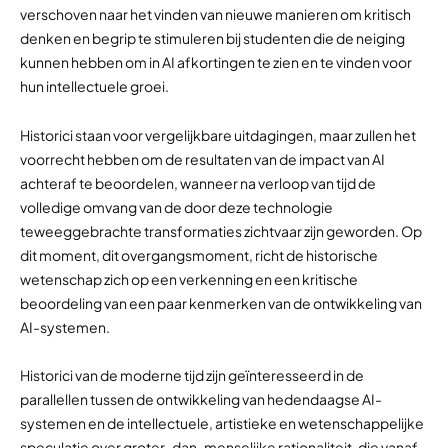
verschoven naar het vinden van nieuwe manieren om kritisch
denken en begrip te stimuleren bij studenten die de neiging
kunnen hebben om in AI afkortingen te zien en te vinden voor
hun intellectuele groei.
Historici staan voor vergelijkbare uitdagingen, maar zullen het
voorrecht hebben om de resultaten van de impact van AI
achteraf te beoordelen, wanneer na verloop van tijd de
volledige omvang van de door deze technologie
teweeggebrachte transformaties zichtvaar zijn geworden. Op
dit moment, dit overgangsmoment, richt de historische
wetenschap zich op een verkenning en een kritische
beoordeling van een paar kenmerken van de ontwikkeling van
AI-systemen.
Historici van de moderne tijd zijn geïnteresseerd in de
parallellen tussen de ontwikkeling van hedendaagse AI-
systemen en de intellectuele, artistieke en wetenschappelijke
speculatie over groter-dan-menselijke rationaliteit, die vanaf