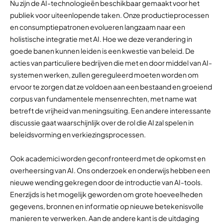
Nu zijn de AI-technologieën beschikbaar gemaakt voor het
publiek voor uiteenlopende taken. Onze productieprocessen
en consumptiepatronen evolueren langzaam naar een
holistische integratie met AI. Hoe we deze verandering in
goede banen kunnen leiden is een kwestie van beleid. De
acties van particuliere bedrijven die met en door middel van AI-
systemen werken, zullen gereguleerd moeten worden om
ervoor te zorgen dat ze voldoen aan een bestaand en groeiend
corpus van fundamentele mensenrechten, met name wat
betreft de vrijheid van meningsuiting. Een andere interessante
discussie gaat waarschijnlijk over de rol die AI zal spelen in
beleidsvorming en verkiezingsprocessen.
Ook academici worden geconfronteerd met de opkomst en
overheersing van AI. Ons onderzoek en onderwijs hebben een
nieuwe wending gekregen door de introductie van AI-tools.
Enerzijds is het mogelijk geworden om grote hoeveelheden
gegevens, bronnen en informatie op nieuwe betekenisvolle
manieren te verwerken. Aan de andere kant is de uitdaging