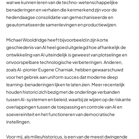
wat we kunnen leren van de techno-wetenschappelijke
benaderingen en verhalen die kenmerkend zijn voor de
hedendaagse consolidatie van gemechaniseerde en
geautomatiseerde samenlevingen en productiewijzen.
Michael Wooldridge heeft bijvoorbeeld in zijn korte
geschiedenis van AI heel goed uitgelegd hoe afhankelijk de
ontwikkeling van AI uiteindelijk is geweest van plotselinge en
onvoorspelbare technologische verbeteringen. Anderen,
zoals AI-pionier Eugene Charniak, hebben gewaarschuwd
voor het gebrek aan uniform succes dat moderne
deep
learning
-benaderingen lijken te laten zien. Meer recentelijk
houden historici zich bezig met de onderlinge verbanden
tussen AI-systemen en beleid, waarbij ze wijzen op de riskante
overlappingen tussen de toepassing en controle van AI en
soevereiniteit en het functioneren van democratische
instellingen.
Voor mij, als milieuhistoricus, is een van de meest dwingende