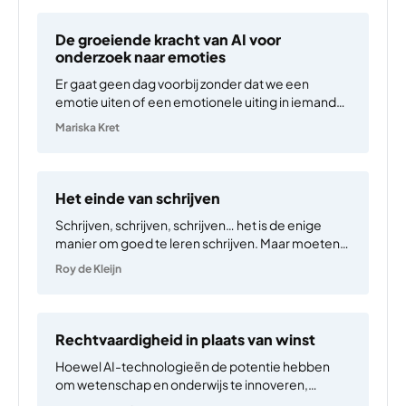
De groeiende kracht van AI voor
onderzoek naar emoties
Er gaat geen dag voorbij zonder dat we een
emotie uiten of een emotionele uiting in iemand
anders waarnemen. Emoties zijn vaak de
Mariska Kret
drijfveren achter onze beslissingen en de bewuste
of onbewuste (non-verbale) emotionele
communicatie kan bepalend zijn voor het…
Het einde van schrijven
Schrijven, schrijven, schrijven… het is de enige
manier om goed te leren schrijven. Maar moeten
we nog wel goed leren schrijven? Waar in de
Roy de Kleijn
afgelopen decennia de nadruk op leren
hoofdrekenen is verschoven naar schattend
rekenen en leren omgaan met…
Rechtvaardigheid in plaats van winst
Hoewel AI-technologieën de potentie hebben
om wetenschap en onderwijs te innoveren,
brengen ze ook risico’s en uitdagingen met zich