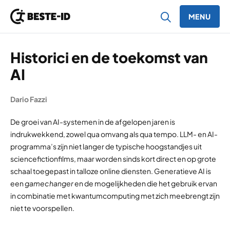
MENU
Ga naar inhoud
Historici en de toekomst van
AI
Dario Fazzi
De groei van AI-systemen in de afgelopen jaren is
indrukwekkend, zowel qua omvang als qua tempo. LLM- en AI-
programma’s zijn niet langer de typische hoogstandjes uit
sciencefictionfilms, maar worden sinds kort direct en op grote
schaal toegepast in talloze online diensten. Generatieve AI is
een
gamechanger
en de mogelijkheden die het gebruik ervan
in combinatie met kwantumcomputing met zich meebrengt zijn
niet te voorspellen.