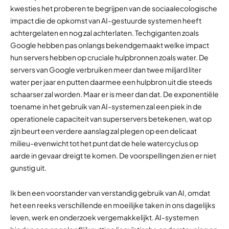
kwesties het proberen te begrijpen van de sociaalecologische
impact die de opkomst van AI-gestuurde systemen heeft
achtergelaten en nog zal achterlaten. Techgiganten zoals
Google hebben pas onlangs bekendgemaakt welke impact
hun servers hebben op cruciale hulpbronnen zoals water. De
servers van Google verbruiken meer dan twee miljard liter
water per jaar en putten daarmee een hulpbron uit die steeds
schaarser zal worden. Maar er is meer dan dat. De exponentiële
toename in het gebruik van AI-systemen zal een piek in de
operationele capaciteit van superservers betekenen, wat op
zijn beurt een verdere aanslag zal plegen op een delicaat
milieu-evenwicht tot het punt dat de hele watercyclus op
aarde in gevaar dreigt te komen. De voorspellingen zien er niet
gunstig uit.
Ik ben een voorstander van verstandig gebruik van AI, omdat
het een reeks verschillende en moeilijke taken in ons dagelijks
leven, werk en onderzoek vergemakkelijkt. AI-systemen