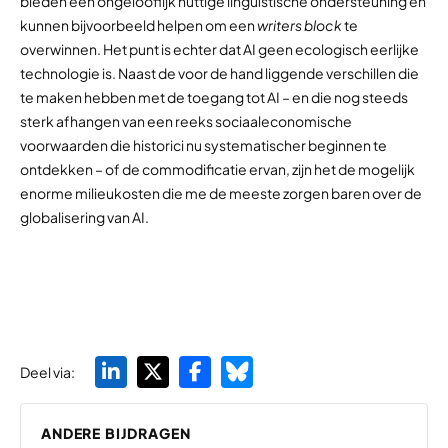
bieden een ongelooflijk nuttige linguïstische ondersteuning en
kunnen bijvoorbeeld helpen om een
writers block
te
overwinnen. Het punt is echter dat AI geen ecologisch eerlijke
technologie is. Naast de voor de hand liggende verschillen die
te maken hebben met de toegang tot AI – en die nog steeds
sterk afhangen van een reeks sociaaleconomische
voorwaarden die historici nu systematischer beginnen te
ontdekken – of de commodificatie ervan, zijn het de mogelijk
enorme milieukosten die me de meeste zorgen baren over de
globalisering van AI.
Deel via:
ANDERE BIJDRAGEN