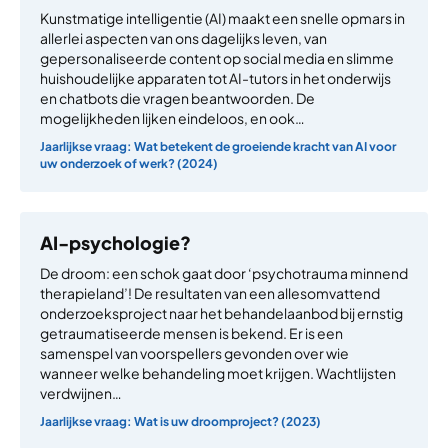
Kunstmatige intelligentie (AI) maakt een snelle opmars in
allerlei aspecten van ons dagelijks leven, van
gepersonaliseerde content op social media en slimme
huishoudelijke apparaten tot AI-tutors in het onderwijs
en chatbots die vragen beantwoorden. De
mogelijkheden lijken eindeloos, en ook…
Jaarlijkse vraag: Wat betekent de groeiende kracht van AI voor
uw onderzoek of werk? (2024)
AI-psychologie?
De droom: een schok gaat door ‘psychotrauma minnend
therapieland’! De resultaten van een allesomvattend
onderzoeksproject naar het behandelaanbod bij ernstig
getraumatiseerde mensen is bekend. Er is een
samenspel van voorspellers gevonden over wie
wanneer welke behandeling moet krijgen. Wachtlijsten
verdwijnen…
Jaarlijkse vraag: Wat is uw droomproject? (2023)