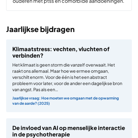
ouderen met ptss en comorbide aandoeningen.
Jaarlijkse bijdragen
Klimaatstress: vechten, vluchten of
verbinden?
Het klimaat is geen storm die vanzelf overwaait. Het
raakt ons allemaal. Maar hoe we ermee omgaan,
verschilt enorm. Voor de één is het een abstract
probleem voor later, voor de ander een dagelijkse bron
van angst. Pas als een…
Jaarlijkse vraag: Hoe moeten we omgaan met de opwarming
van de aarde? (2025)
De invloed van AI op menselijke interactie
in de psychotherapie