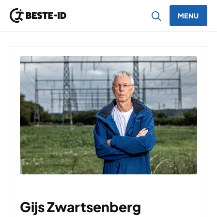
MENU
Ga naar inhoud
Gijs Zwartsenberg