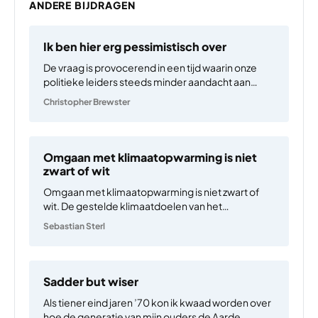
ANDERE BIJDRAGEN
Ik ben hier erg pessimistisch over
De vraag is provocerend in een tijd waarin onze
politieke leiders steeds minder aandacht aan
deze kwestie besteden. Ik zal proberen een
Christopher Brewster
redelijk antwoord te bedenken, maar op dit
moment ben ik erg pessimistisch. Het uitsterven
van de mensheid is…
Omgaan met klimaatopwarming is niet
zwart of wit
Omgaan met klimaatopwarming is niet zwart of
wit. De gestelde klimaatdoelen van het
Parijsakkoord geven velen de indruk dat het erop
Sebastian Sterl
of eronder is: als we de anderhalve graad
opwarming niet voorkomen, is alles verloren;
halen we het wel, zijn…
Sadder but wiser
Als tiener eind jaren ’70 kon ik kwaad worden over
hoe de generatie van mijn ouders de Aarde