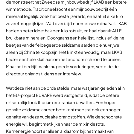
demonstreert het Zweedse mijnbouwbedrijf LKAB een betere
winmethode. Traditioneel zocht een mijnbouwbedrijf één
mineraal tegelijk: zoek het beste ijzererts, en haal uit elke kilo
zoveel mogelijk ijzer. Wat overblijft noemen we mijnafval. LKAB
had een beter idee: hak een kilo rots uit, en haal daaruit ALLE
bruikbare mineralen. Doorgaans een hele lijst, inclusief kleine
beetjes van de felbegeerde zeldzame aarden die nu vrijwel
alleen bij China te koop zijn. Het klinkt eenvoudig, maar LKAB
had er een hele kluif aan om het economisch rond te breien.
Maar het bedrijf maakt nu goede vorderingen, vertelde de
directeur onlangs tijdens een interview.
Wat deze niet aan de orde stelde, maar wat jaren geleden al in
het EU-project EURARE werd vastgesteld, is dat de betere
ertsen altijd ook thorium en uranium bevatten. Een hoger
gehalte zeldzame aarden betekent meestal ook een hoger
gehalte van deze nucleaire brandstoffen. Wie de schoonste
energie wil, begint met kijken naar de mix in de rots.
Kernenergie hoort er alleen al daarom bij: het maakt van