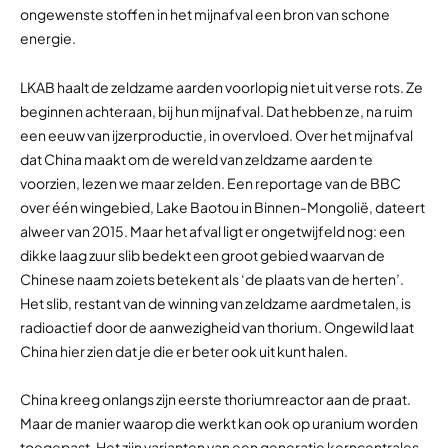
ongewenste stoffen in het mijnafval een bron van schone
energie.
LKAB haalt de zeldzame aarden voorlopig niet uit verse rots. Ze
beginnen achteraan, bij hun mijnafval. Dat hebben ze, na ruim
een eeuw van ijzerproductie, in overvloed. Over het mijnafval
dat China maakt om de wereld van zeldzame aarden te
voorzien, lezen we maar zelden. Een reportage van de BBC
over één wingebied, Lake Baotou in Binnen-Mongolië, dateert
alweer van 2015. Maar het afval ligt er ongetwijfeld nog: een
dikke laag zuur slib bedekt een groot gebied waarvan de
Chinese naam zoiets betekent als ‘de plaats van de herten’.
Het slib, restant van de winning van zeldzame aardmetalen, is
radioactief door de aanwezigheid van thorium. Ongewild laat
China hier zien dat je die er beter ook uit kunt halen.
China kreeg onlangs zijn eerste thoriumreactor aan de praat.
Maar de manier waarop die werkt kan ook op uranium worden
toegepast. Het zijn varianten van een generatie kerncentrales