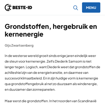
MENU
Ga naar inhoud
Grondstoffen, hergebruik en
kernenergie
Gijs Zwartsenberg
In de westerse wereld groeit sinds enige jaren eindelijk weer
de steun voor kernenergie. Zelfs Diederik Samsom is niet
langer tegen. Logisch, want Diederik weet dat grondstoffen de
achilleshiel zijn van de energietransitie, en daarmee van
succesvol klimaatbeleid. En in zijn huidige vorm is kernenergie
qua grondstoffengebruik al net zo duurzaam als windenergie,
en duurzamer dan zonnepanelen.
Maar eerst die grondstoffen. In het noorden van Scandinavië