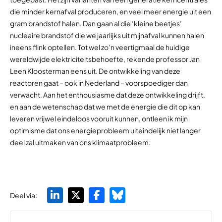
die minder kernafval produceren, en veel meer energie uit een
gram brandstof halen. Dan gaan al die ‘kleine beetjes’
nucleaire brandstof die we jaarlijks uit mijnafval kunnen halen
ineens flink optellen. Tot wel zo’n veertigmaal de huidige
wereldwijde elektriciteitsbehoefte, rekende professor Jan
Leen Kloosterman eens uit. De ontwikkeling van deze
reactoren gaat – ook in Nederland – voorspoediger dan
verwacht. Aan het enthousiasme dat deze ontwikkeling drijft,
en aan de wetenschap dat we met de energie die dit op kan
leveren vrijwel eindeloos vooruit kunnen, ontleen ik mijn
optimisme dat ons energieprobleem uiteindelijk niet langer
deel zal uitmaken van ons klimaatprobleem.
Deel via: