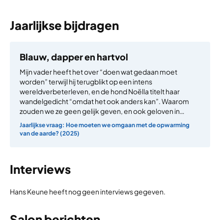
Jaarlijkse bijdragen
Blauw, dapper en hartvol
Mijn vader heeft het over “doen wat gedaan moet
worden” terwijl hij terugblikt op een intens
wereldverbeterleven, en de hond Noëlla titelt haar
wandelgedicht “omdat het ook anders kan”. Waarom
zouden we ze geen gelijk geven, en ook geloven in…
Jaarlijkse vraag: Hoe moeten we omgaan met de opwarming
van de aarde? (2025)
Interviews
Hans Keune heeft nog geen interviews gegeven.
Salon berichten