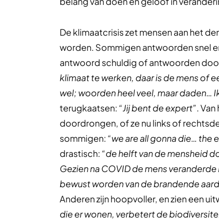
belang van doen en geloof in verander
De klimaatcrisis zet mensen aan het de
worden. Sommigen antwoorden snel en 
antwoord schuldig of antwoorden door
klimaat te werken, daar is de mens of e
wel; woorden heel veel, maar daden… I
terugkaatsen:
“Jij bent de expert”
. Van
doordrongen, of ze nu links of rechtsd
sommigen:
“we are all gonna die… the ea
drastisch:
“de helft van de mensheid 
Gezien na COVID de mens veranderde in d
bewust worden van de brandende aarde a
Anderen zijn hoopvoller, en zien een ui
die er wonen, verbetert de biodiversite