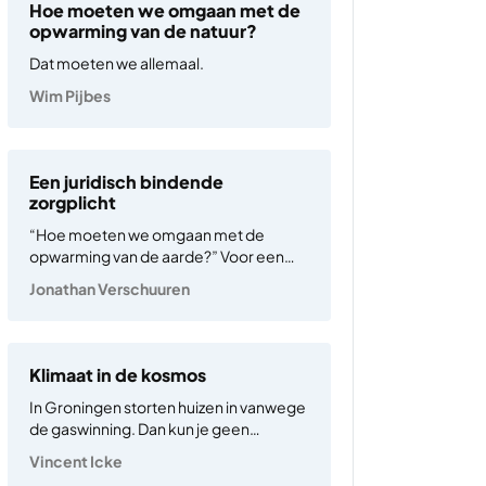
Met bijna twee miljard inwoners – bijna
Hoe moeten we omgaan met de
een kwart…
opwarming van de natuur?
Dat moeten we allemaal.
Wim Pijbes
Een juridisch bindende
zorgplicht
“Hoe moeten we omgaan met de
opwarming van de aarde?” Voor een
jurist is dit een gemakkelijke vraag
Jonathan Verschuuren
omdat het Internationaal Gerechtshof
die onlangs al voor ons heeft
beantwoord. De kern van dat antwoord
is dat op elke staat een…
Klimaat in de kosmos
In Groningen storten huizen in vanwege
de gaswinning. Dan kun je geen
compensatie weigeren omdat
Vincent Icke
aardbevingen nu eenmaal een