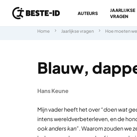
JAARLIJKSE
AUTEURS
VRAGEN
Ga naar inhoud
Home
Jaarlijkse vragen
Hoe moeten we
Blauw, dappe
Hans Keune
Mijn vader heeft het over
“doen wat ge
intens wereldverbeterleven, en de hond
ook anders kan”
. Waarom zouden we ze 