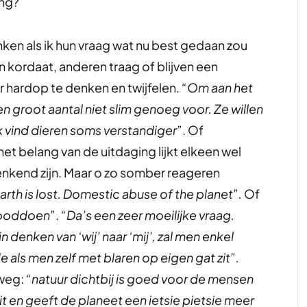
ing?
nken als ik hun vraag wat nu best gedaan zou
kordaat, anderen traag of blijven een
 hardop te denken en twijfelen.
“Om aan het
en groot aantal niet slim genoeg voor. Ze willen
k vind dieren soms verstandiger”
. Of
 het belang van de uitdaging lijkt elkeen wel
enkend zijn. Maar o zo somber reageren
rth is lost.
Domestic abuse of the planet”.
Of
dooddoen”
.
“Da’s een zeer moeilijke vraag.
enken van ‘wij’ naar ‘mij’, zal men enkel
ls men zelf met blaren op eigen gat zit”.
tweg:
“natuur dichtbij is goed voor de mensen
it en geeft de planeet een ietsie pietsie meer