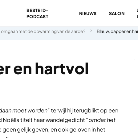
BESTE ID-
NIEUWS
SALON
PODCAST
 omgaan met de opwarming van de aarde?
Blauw, dapper en har
r en hartvol
daan moet worden”
terwijl hij terugblikt op een
 Noëlla titelt haar wandelgedicht
“omdat het
geen gelijk geven, en ook geloven in het