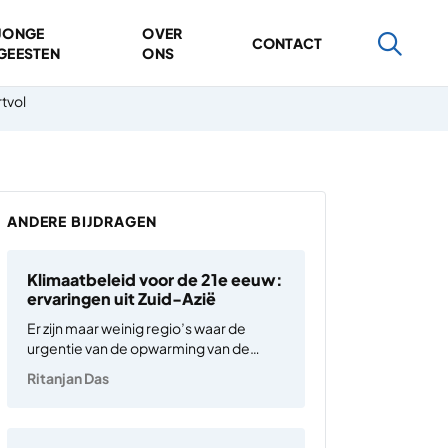
JONGE
OVER
CONTACT
GEESTEN
ONS
tvol
ANDERE BIJDRAGEN
Klimaatbeleid voor de 21e eeuw:
ervaringen uit Zuid-Azië
Er zijn maar weinig regio’s waar de
urgentie van de opwarming van de
aarde zo duidelijk is als in Zuid-Azië,
Ritanjan Das
waar een sterke blootstelling aan
klimaatverandering samengaat met
een beperkt aanpassingsvermogen.