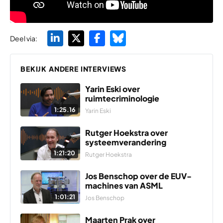
Deel via:
BEKIJK ANDERE INTERVIEWS
Yarin Eski over
ruimtecriminologie
1:25.16
Yarin Eski
Rutger Hoekstra over
systeemverandering
1:21:20
Rutger Hoekstra
Jos Benschop over de EUV-
machines van ASML
1:01:21
Jos Benschop
Maarten Prak over