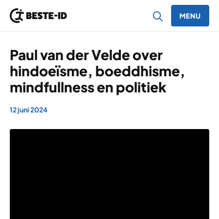
MENU
Ga naar inhoud
Paul van der Velde over
hindoeïsme, boeddhisme,
mindfullness en politiek
12 juni 2024