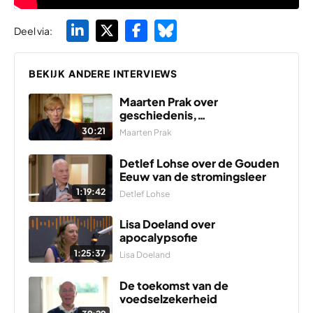
Deel via:
BEKIJK ANDERE INTERVIEWS
Maarten Prak over
geschiedenis,
interdisciplinariteit, het
30:21
Maarten Prak
succes van het vak en de
lessen voor nu.
Detlef Lohse over de Gouden
Eeuw van de stromingsleer
1:19:42
Detlef Lohse
Lisa Doeland over
apocalypsofie
1:25:37
Lisa Doeland
De toekomst van de
voedselzekerheid