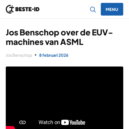
MENU
Ga naar inhoud
Jos Benschop over de EUV-
machines van ASML
Jos Benschop
8 februari 2026
●