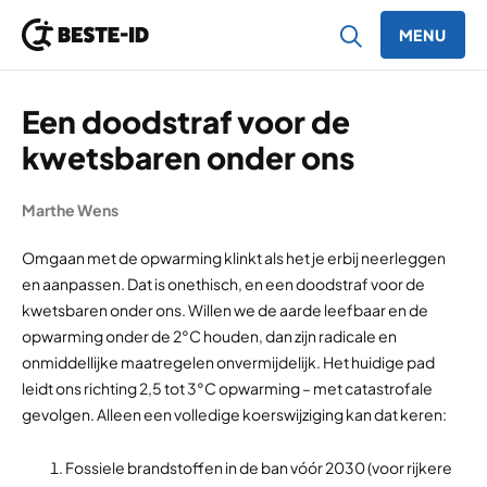
MENU
Ga naar inhoud
Een doodstraf voor de
kwetsbaren onder ons
Marthe Wens
Omgaan met de opwarming klinkt als het je erbij neerleggen
en aanpassen. Dat is onethisch, en een doodstraf voor de
kwetsbaren onder ons. Willen we de aarde leefbaar en de
opwarming onder de 2°C houden, dan zijn radicale en
onmiddellijke maatregelen onvermijdelijk. Het huidige pad
leidt ons richting 2,5 tot 3°C opwarming – met catastrofale
gevolgen. Alleen een volledige koerswijziging kan dat keren:
Fossiele brandstoffen in de ban vóór 2030 (voor rijkere