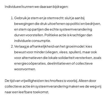
Individueel kunnen we daaraan bijdragen:
Gebruik je stem en je stemrecht: sluit je aan bij
bewegingen die druk uitoefenen op politici en bedrijven,
en stem op partijen die echte systeemverandering
durven voorstellen. Politieke actie is krachtiger dan
individuele consumptie.
Verlaag je afhankelijkheid van het groeimodel: kies
bewust voor minder (vliegen, vlees, spullen), maar ook
voor alternatieven die lokale solidariteit versterken, zoals
energiecoöperaties, deelinitiatieven of collectieve
woonvormen.
De tijd van vrijwilligheid en
technofixes
is voorbij. Alleen door
collectieve actie én systeemverandering maken we de weg vrij
naar een leefbare toekomst.