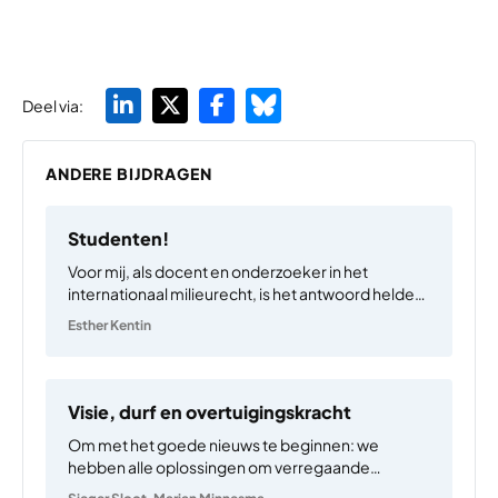
Deel via:
ANDERE BIJDRAGEN
Studenten!
Voor mij, als docent en onderzoeker in het
internationaal milieurecht, is het antwoord helder:
we moeten de opwarming afremmen met stevige
Esther Kentin
maatregelen, ook als dit economische offers
vraagt. Ik kan mij deze opvatting bovendien
veroorloven: als GenX’er in Nederland leef…
Visie, durf en overtuigingskracht
Om met het goede nieuws te beginnen: we
hebben alle oplossingen om verregaande
klimaatontwrichting te voorkomen. We hebben