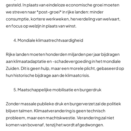
gesteld. In plaats van eindeloze economische groei moeten
we streven naar *post-groei* in rijke landen: minder
consumptie, kortere werkweken, herverdeling van welvaart,
en focus op welzijn in plaats van winst.
Mondiale klimaatrechtvaardigheid
Rijke landen moeten honderden miljarden per jaar bijdragen
aan klimaatadaptatie en -schadevergoeding in het mondiale
Zuiden. Dit is geen hulp, maar een morele plicht, gebaseerd op
hun historische bijdrage aan de klimaatcrisis.
Maatschappelijke mobilisatie en burgerdruk
Zonder massale publieke druk en burgerverzet zal de politiek
blijven talmen. Klimaatverandering is geen technisch
probleem, maar een machtskwestie. Verandering zal niet
komen van bovenaf, tenzij het wordt afgedwongen.