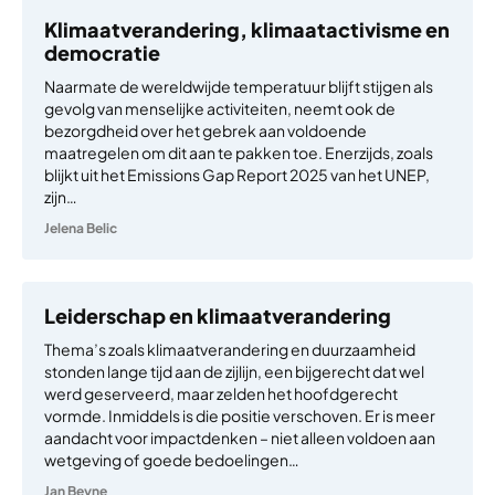
Klimaatverandering, klimaatactivisme en
democratie
Naarmate de wereldwijde temperatuur blijft stijgen als
gevolg van menselijke activiteiten, neemt ook de
bezorgdheid over het gebrek aan voldoende
maatregelen om dit aan te pakken toe. Enerzijds, zoals
blijkt uit het Emissions Gap Report 2025 van het UNEP,
zijn…
Jelena Belic
Leiderschap en klimaatverandering
Thema’s zoals klimaatverandering en duurzaamheid
stonden lange tijd aan de zijlijn, een bijgerecht dat wel
werd geserveerd, maar zelden het hoofdgerecht
vormde. Inmiddels is die positie verschoven. Er is meer
aandacht voor impactdenken – niet alleen voldoen aan
wetgeving of goede bedoelingen…
Jan Beyne