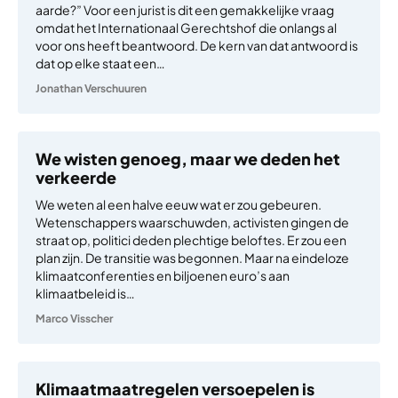
aarde?” Voor een jurist is dit een gemakkelijke vraag
omdat het Internationaal Gerechtshof die onlangs al
voor ons heeft beantwoord. De kern van dat antwoord is
dat op elke staat een…
Jonathan Verschuuren
We wisten genoeg, maar we deden het
verkeerde
We weten al een halve eeuw wat er zou gebeuren.
Wetenschappers waarschuwden, activisten gingen de
straat op, politici deden plechtige beloftes. Er zou een
plan zijn. De transitie was begonnen. Maar na eindeloze
klimaatconferenties en biljoenen euro’s aan
klimaatbeleid is…
Marco Visscher
Klimaatmaatregelen versoepelen is