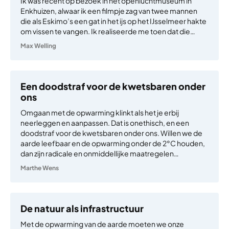
Ik was recent op bezoek in het openluchtmuseum in
Enkhuizen, alwaar ik een filmpje zag van twee mannen
die als Eskimo’s een gat in het ijs op het IJsselmeer hakte
om vissen te vangen. Ik realiseerde me toen dat die…
Max Welling
Een doodstraf voor de kwetsbaren onder
ons
Omgaan met de opwarming klinkt als het je erbij
neerleggen en aanpassen. Dat is onethisch, en een
doodstraf voor de kwetsbaren onder ons. Willen we de
aarde leefbaar en de opwarming onder de 2°C houden,
dan zijn radicale en onmiddellijke maatregelen…
Marthe Wens
De natuur als infrastructuur
Met de opwarming van de aarde moeten we onze