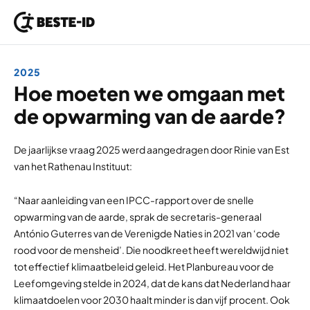
Ga naar inhoud
2025
Hoe moeten we omgaan met
de opwarming van de aarde?
De jaarlijkse vraag 2025 werd aangedragen door Rinie van Est
van het Rathenau Instituut:
“Naar aanleiding van een IPCC-rapport over de snelle
opwarming van de aarde, sprak de secretaris-generaal
António Guterres van de Verenigde Naties in 2021 van ‘code
rood voor de mensheid’. Die noodkreet heeft wereldwijd niet
tot effectief klimaatbeleid geleid. Het Planbureau voor de
Leefomgeving stelde in 2024, dat de kans dat Nederland haar
klimaatdoelen voor 2030 haalt minder is dan vijf procent. Ook