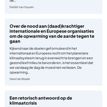
de…
Detlef van Vuuren
Over de nood aan (daad)krachtiger
internationale en Europese organisaties
om de opwarming van de aarde tegen te
gaan
Kijkend naar de doelen geformuleerd in het
internationaal en Europees recht om het planetaire
klimaatsysteem terug in evenwicht te brengen en een
gezond leefmilieu te bevorderen, is het essentieel dat
we vandaag de dag de moed niet verliezen. De
opwarming…
Henri de Waele
Een retorisch antwoord op de
klimaatcrisis