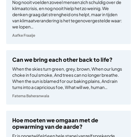
Nog nooit voelden zoveel mensen zich schuldig over de
klimaatcrisis, en nog nooit hielp het zo weinig. We
denken graag dat strengheid ons helpt, maar in tijden
van klimaatverandering is het tegenovergestelde waar:
we lopen…
Aafke Fraaije
Can we bring each other back to life?
When the skies turn green, grey, brown, When our lungs
choke in foul smoke, And trees can no longer breathe.
When the sun is blamed for our baking plains, And rain
turns into a capricious foe, What will we, human…
Fatema Baheranwala
Hoe moeten we omgaan met de
opwarming van de aarde?
Er is ongetwijfeld een hele stapel vanzelfsprekende