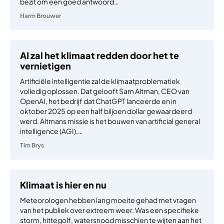
bezit om een goed antwoord…
Harm Brouwer
AI zal het klimaat redden door het te
vernietigen
Artificiële intelligentie zal de klimaatproblematiek
volledig oplossen. Dat gelooft Sam Altman, CEO van
OpenAI, het bedrijf dat ChatGPT lanceerde en in
oktober 2025 op een half biljoen dollar gewaardeerd
werd. Altmans missie is het bouwen van artificial general
intelligence (AGI),…
Tim Brys
Klimaat is hier en nu
Meteorologen hebben lang moeite gehad met vragen
van het publiek over extreem weer. Was een specifieke
storm, hittegolf, watersnood misschien te wijten aan het