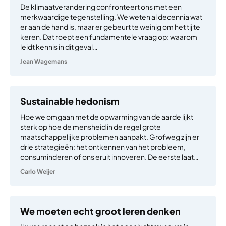
De klimaatverandering confronteert ons met een
merkwaardige tegenstelling. We weten al decennia wat
er aan de hand is, maar er gebeurt te weinig om het tij te
keren. Dat roept een fundamentele vraag op: waarom
leidt kennis in dit geval…
Jean Wagemans
Sustainable hedonism
Hoe we omgaan met de opwarming van de aarde lijkt
sterk op hoe de mensheid in de regel grote
maatschappelijke problemen aanpakt. Grofweg zijn er
drie strategieën: het ontkennen van het probleem,
consuminderen of ons eruit innoveren. De eerste laat…
Carlo Weijer
We moeten echt groot leren denken