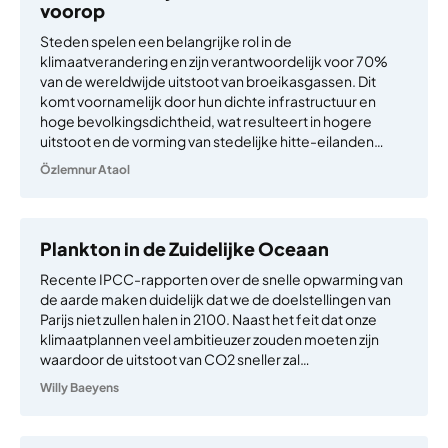
voorop
Steden spelen een belangrijke rol in de
klimaatverandering en zijn verantwoordelijk voor 70%
van de wereldwijde uitstoot van broeikasgassen. Dit
komt voornamelijk door hun dichte infrastructuur en
hoge bevolkingsdichtheid, wat resulteert in hogere
uitstoot en de vorming van stedelijke hitte-eilanden…
Özlemnur Ataol
Plankton in de Zuidelijke Oceaan
Recente IPCC-rapporten over de snelle opwarming van
de aarde maken duidelijk dat we de doelstellingen van
Parijs niet zullen halen in 2100. Naast het feit dat onze
klimaatplannen veel ambitieuzer zouden moeten zijn
waardoor de uitstoot van CO2 sneller zal…
Willy Baeyens