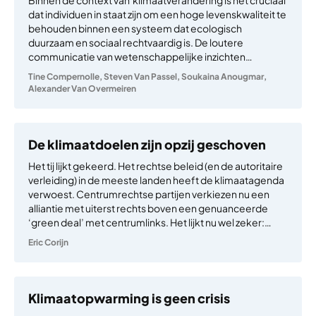
dat individuen in staat zijn om een hoge levenskwaliteit te
behouden binnen een systeem dat ecologisch
duurzaam en sociaal rechtvaardig is. De loutere
communicatie van wetenschappelijke inzichten…
Tine Compernolle
,
Steven Van Passel
,
Soukaina Anougmar
,
Alexander Van Overmeiren
De klimaatdoelen zijn opzij geschoven
Het tij lijkt gekeerd. Het rechtse beleid (en de autoritaire
verleiding) in de meeste landen heeft de klimaatagenda
verwoest. Centrumrechtse partijen verkiezen nu een
alliantie met uiterst rechts boven een genuanceerde
‘green deal’ met centrumlinks. Het lijkt nu wel zeker:…
Eric Corijn
Klimaatopwarming is geen crisis