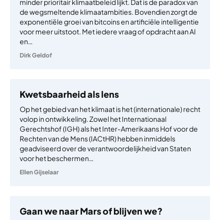
minder prioritair klimaatbeleid lijkt. Dat is de paradox van
de wegsmeltende klimaatambities. Bovendien zorgt de
exponentiële groei van bitcoins en artificiële intelligentie
voor meer uitstoot. Met iedere vraag of opdracht aan AI
en…
Dirk Geldof
Kwetsbaarheid als lens
Op het gebied van het klimaat is het (internationale) recht
volop in ontwikkeling. Zowel het Internationaal
Gerechtshof (IGH) als het Inter-Amerikaans Hof voor de
Rechten van de Mens (IACtHR) hebben inmiddels
geadviseerd over de verantwoordelijkheid van Staten
voor het beschermen…
Ellen Gijselaar
Gaan we naar Mars of blijven we?