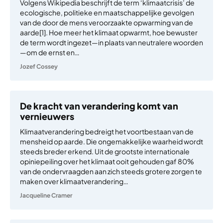
Volgens Wikipedia beschrijft de term ‘klimaatcrisis’ de
ecologische, politieke en maatschappelijke gevolgen
van de door de mens veroorzaakte opwarming van de
aarde[1]. Hoe meer het klimaat opwarmt, hoe bewuster
de term wordt ingezet—in plaats van neutralere woorden
—om de ernst en…
Jozef Cossey
De kracht van verandering komt van
vernieuwers
Klimaatverandering bedreigt het voortbestaan van de
mensheid op aarde. Die ongemakkelijke waarheid wordt
steeds breder erkend. Uit de grootste internationale
opiniepeiling over het klimaat ooit gehouden gaf 80%
van de ondervraagden aan zich steeds grotere zorgen te
maken over klimaatverandering…
Jacqueline Cramer