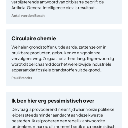
verbijsterende antwoord van dit bizarre bedrijf: de
Artificial General Intelligence die als resultaat…
Antal van den Bosch
Circulaire chemie
We halen grondstoffen uit de aarde, zetten ze om in
bruikbare producten, gebruiken ze en gooien ze
vervolgens weg. Zo gaat het al heel lang. Tegenwoordig
wordt dit belichaamd door het wereldwijde industriële
apparaat dat fossiele brandstoffen uit de grond…
Paul Brandts
Ik ben hier erg pessimistisch over
De vraag is provocerend in een tijd waarin onze politieke
leiders steeds minder aandacht aan deze kwestie
besteden. Ik zal proberen een redelijk antwoord te
bedenken, maar op dit moment ben ik erg pessimistisch.