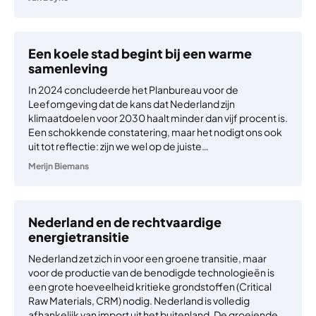
Een koele stad begint bij een warme
samenleving
In 2024 concludeerde het Planbureau voor de
Leefomgeving dat de kans dat Nederland zijn
klimaatdoelen voor 2030 haalt minder dan vijf procent is.
Een schokkende constatering, maar het nodigt ons ook
uit tot reflectie: zijn we wel op de juiste…
Merijn Biemans
Nederland en de rechtvaardige
energietransitie
Nederland zet zich in voor een groene transitie, maar
voor de productie van de benodigde technologieën is
een grote hoeveelheid kritieke grondstoffen (Critical
Raw Materials, CRM) nodig. Nederland is volledig
afhankelijk van import uit het buitenland. De groeiende