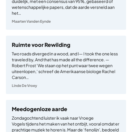
duidelijk, met een consensus van 95%, gebaseerd of
wetenschappelijke papers, dat de aarde versneld aan
het…
Maarten Vanden Eynde
Ruimte voor Rewilding
Two roads diverged in a wood, and I— I took the one less
traveled by, And that has made all the difference. —
Robert Frost ‘We staan op het punt waar twee wegen
uiteenlopen,’ schreef de Amerikaanse biologe Rachel
Carson…
Linde De Vroey
Meedogenloze aarde
Zondagochtend luister ik vaak naar Vroege
Vogels tijdens het maken van het ontbijt, vooral omdat er
prachtige muziek te horen is. Maar de ‘fenolijn’, bedoeld