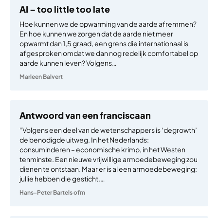
AI – too little too late
Hoe kunnen we de opwarming van de aarde afremmen?
En hoe kunnen we zorgen dat de aarde niet meer
opwarmt dan 1,5 graad, een grens die internationaal is
afgesproken omdat we dan nog redelijk comfortabel op
aarde kunnen leven? Volgens…
Marleen Balvert
Antwoord van een franciscaan
“Volgens een deel van de wetenschappers is ‘degrowth’
de benodigde uitweg. In het Nederlands:
consuminderen – economische krimp, in het Westen
tenminste. Een nieuwe vrijwillige armoedebeweging zou
dienen te ontstaan. Maar er is al een armoedebeweging:
jullie hebben die gesticht.…
Hans-Peter Bartels ofm