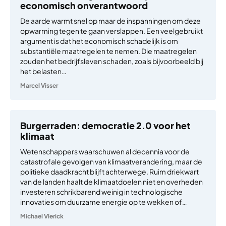
economisch onverantwoord
De aarde warmt snel op maar de inspanningen om deze
opwarming tegen te gaan verslappen. Een veelgebruikt
argument is dat het economisch schadelijk is om
substantiële maatregelen te nemen. Die maatregelen
zouden het bedrijfsleven schaden, zoals bijvoorbeeld bij
het belasten…
Marcel Visser
Burgerraden: democratie 2.0 voor het
klimaat
Wetenschappers waarschuwen al decennia voor de
catastrofale gevolgen van klimaatverandering, maar de
politieke daadkracht blijft achterwege. Ruim driekwart
van de landen haalt de klimaatdoelen niet en overheden
investeren schrikbarend weinig in technologische
innovaties om duurzame energie op te wekken of…
Michael Vlerick