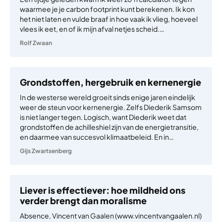
waarmee je je carbon footprint kunt berekenen. Ik kon
het niet laten en vulde braaf in hoe vaak ik vlieg, hoeveel
vlees ik eet, en of ik mijn afval netjes scheid.…
Rolf Zwaan
Grondstoffen, hergebruik en kernenergie
In de westerse wereld groeit sinds enige jaren eindelijk
weer de steun voor kernenergie. Zelfs Diederik Samsom
is niet langer tegen. Logisch, want Diederik weet dat
grondstoffen de achilleshiel zijn van de energietransitie,
en daarmee van succesvol klimaatbeleid. En in…
Gijs Zwartsenberg
Liever is effectiever: hoe mildheid ons
verder brengt dan moralisme
Absence, Vincent van Gaalen (www.vincentvangaalen.nl)