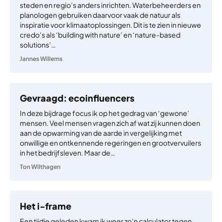
steden en regio’s anders inrichten. Waterbeheerders en
planologen gebruiken daarvoor vaak de natuur als
inspiratie voor klimaatoplossingen. Dit is te zien in nieuwe
credo’s als ‘building with nature’ en ‘nature-based
solutions’…
Jannes Willems
Gevraagd: ecoinfluencers
In deze bijdrage focus ik op het gedrag van ‘gewone’
mensen. Veel mensen vragen zich af wat zij kunnen doen
aan de opwarming van de aarde in vergelijking met
onwillige en ontkennende regeringen en grootvervuilers
in het bedrijfsleven. Maar de…
Ton Wilthagen
Het i-frame
Een tijdje geleden kwam ik weer zo’n calculator tegen