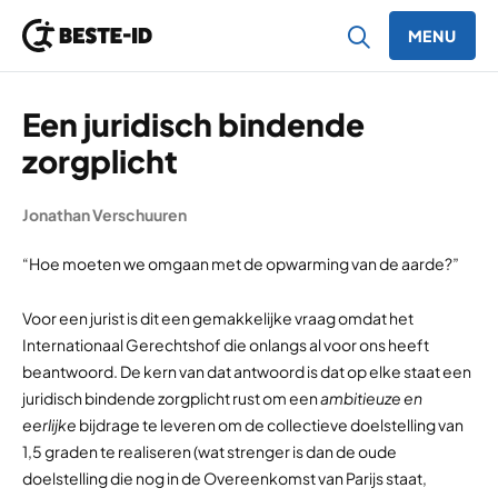
MENU
Ga naar inhoud
Een juridisch bindende
zorgplicht
Jonathan Verschuuren
“Hoe moeten we omgaan met de opwarming van de aarde?”
Voor een jurist is dit een gemakkelijke vraag omdat het
Internationaal Gerechtshof die onlangs al voor ons heeft
beantwoord. De kern van dat antwoord is dat op elke staat een
juridisch bindende zorgplicht rust om een
ambitieuze en
eerlijke
bijdrage te leveren om de collectieve doelstelling van
1,5 graden te realiseren (wat strenger is dan de oude
doelstelling die nog in de Overeenkomst van Parijs staat,