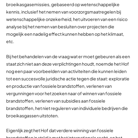
broeikasgasemissies, gebaseerd op wetenschappelijke
kennis, inclusief het nemen van voorzorgsmaatregelen bij
wetenschappelijke onzekerheid, het uitvoeren van een risico
analyse bij het nemen van besluiten over projecten die
mogelijk een nadelig effect kunnen hebben op het klimaat,
etc.
Bij het behandelen van de vraag wat er moet gebeuren als een
staat zich niet aan deze verplichtingen houdt, noemde het Hof
nog een paar voorbeelden van activiteiten die kunnen leiden
tot een succesvolle juridische actie tegen die staat: exploratie
en productie van fossiele brandstoffen, verlenen van
vergunningen voor het zoeken naar of winnen van fossiele
brandstoffen, verlenen van subsidies aan fossiele
brandstoffen, het niet reguleren van individuele bedrijven die
broeikasgassen uitstoten.
Eigenlijk zegt het Hof dat verdere winning van fossiele
brandstoffen in strijd is met het internationale recht, en het