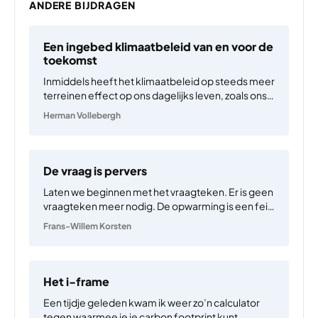
ANDERE BIJDRAGEN
Een ingebed klimaatbeleid van en voor de
toekomst
Inmiddels heeft het klimaatbeleid op steeds meer
terreinen effect op ons dagelijks leven, zoals ons
energiegebruik, vervoer en voedsel. Verandering
Herman Vollebergh
roept echter weerstand op. Zeker in tijden van
internationaal kantelende machtsblokken, waar
belangen razendsnel wisselen. Mede daardoor is
het klimaatbeleid…
De vraag is pervers
Laten we beginnen met het vraagteken. Er is geen
vraagteken meer nodig. De opwarming is een feit
voor de komende eeuwen, wellicht millennia, en
Frans-Willem Korsten
dat geldt ook voor het feit dat er mee ‘omgegaan’
moet worden. Dan het ‘we’. Tja,…
Het i-frame
Een tijdje geleden kwam ik weer zo’n calculator
tegen waarmee je je carbon footprint kunt