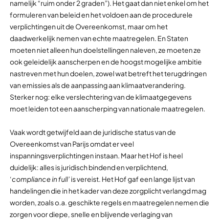
namelijk “ruim onder 2 graden”). Het gaat dan niet enkel om het
formuleren van beleid en het voldoen aan de procedurele
verplichtingen uit de Overeenkomst, maar om het
daadwerkelijk nemen van echte maatregelen. En Staten
moeten niet alleen hun doelstellingen naleven, ze moeten ze
ook geleidelijk aanscherpen en de hoogst mogelijke ambitie
nastreven met hun doelen, zowel wat betreft het terugdringen
van emissies als de aanpassing aan klimaatverandering.
Sterker nog: elke verslechtering van de klimaatgegevens
moet leiden tot een aanscherping van nationale maatregelen.
Vaak wordt getwijfeld aan de juridische status van de
Overeenkomst van Parijs omdat er veel
inspanningsverplichtingen instaan. Maar het Hof is heel
duidelijk: alles is juridisch bindend en verplichtend,
‘
compliance in full’
is vereist. Het Hof gaf een lange lijst van
handelingen die in het kader van deze zorgplicht verlangd mag
worden, zoals o.a. geschikte regels en maatregelen nemen die
zorgen voor diepe, snelle en blijvende verlaging van