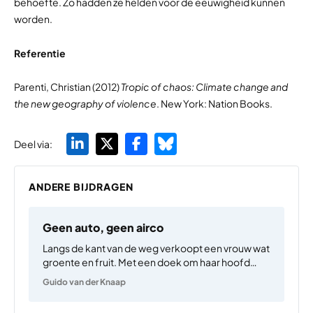
behoefte. Zo hadden ze helden voor de eeuwigheid kunnen
worden.
Referentie
Parenti, Christian (2012)
Tropic of chaos: Climate change and
the new geography of violence
. New York: Nation Books.
Deel via:
ANDERE BIJDRAGEN
Geen auto, geen airco
Langs de kant van de weg verkoopt een vrouw wat
groente en fruit. Met een doek om haar hoofd
probeert zij zich tevergeefs tegen de brandende
Guido van der Knaap
zon te beschermen – het is hartje zomer en de
temperatuur loopt richting de…