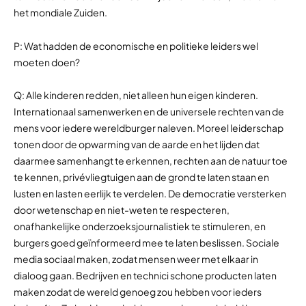
het mondiale Zuiden.
P: Wat hadden de economische en politieke leiders wel
moeten doen?
Q: Alle kinderen redden, niet alleen hun eigen kinderen.
Internationaal samenwerken en de universele rechten van de
mens voor iedere wereldburger naleven. Moreel leiderschap
tonen door de opwarming van de aarde en het lijden dat
daarmee samenhangt te erkennen, rechten aan de natuur toe
te kennen, privévliegtuigen aan de grond te laten staan en
lusten en lasten eerlijk te verdelen. De democratie versterken
door wetenschap en niet-weten te respecteren,
onafhankelijke onderzoeksjournalistiek te stimuleren, en
burgers goed geïnformeerd mee te laten beslissen. Sociale
media sociaal maken, zodat mensen weer met elkaar in
dialoog gaan. Bedrijven en technici schone producten laten
maken zodat de wereld genoeg zou hebben voor ieders