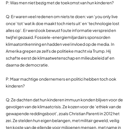
P: Was men niet bezig met de toekomst van hun kinderen?
Q: Er waren veel redenen om niets te doen: van ‘you only live
once’ tot ‘wat ik doe maakt toch niets uit’ en ‘technologie lost
alles op’. Er werd ook bewust foute informatie verspreid en
twijfel gezaaid. Fossiele-energiemiljardairs sponsorden
klimaatontkenning en hadden veel invloed op de media. In
Amerika grepen ze zelfs de politieke macht via Trump. Hij
schafte eerst de klimaatwetenschap en milieubeleid af en
daarna de democratie.
P: Maar machtige ondernemers en politici hebben toch ook
kinderen?
Q: Ze dachten dat hun kinderen immuun konden blijven voor de
gevolgen van de klimaatcrisis. Ze kozen voor de ‘ethiek van de
gewapende reddingsboot’, zoals Christian Parenti in 2012 het
zei. Ze stelden hun eigen belangen, met militair geweld, veilig
ten koste van de ellende voor miljoenen mensen, met name in