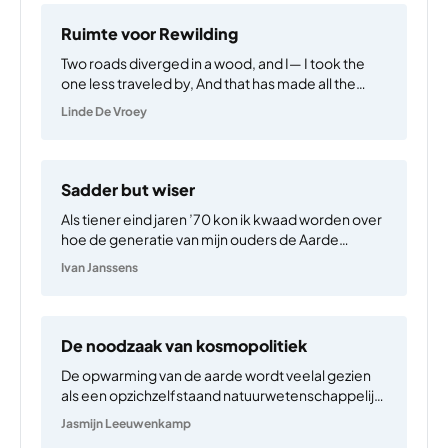
Ruimte voor Rewilding
Two roads diverged in a wood, and I— I took the
one less traveled by, And that has made all the
difference. — Robert Frost ‘We staan op het punt
Linde De Vroey
waar twee wegen uiteenlopen,’ schreef de
Amerikaanse biologe Rachel Carson…
Sadder but wiser
Als tiener eind jaren ’70 kon ik kwaad worden over
hoe de generatie van mijn ouders de Aarde
behandelden. Er was bossterfte door zure regen,
Ivan Janssens
DDT had alle roofvogels gedecimeerd, lood uit de
benzine verspreidde zich en zelfs de ozonlaag…
De noodzaak van kosmopolitiek
De opwarming van de aarde wordt veelal gezien
als een opzichzelfstaand natuurwetenschappelijk
fenomeen dat relatief kortgeleden is ontstaan en
Jasmijn Leeuwenkamp
dat ‘we’ als ‘mensheid’ moeten zien tegen te