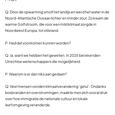
Q: Door de opwarming smolt het landijs en werd het water in de
Noord-Atlantische Oceaan lichter en minder zout. Zo kwam de
warme Golfstroom, die voor een mild klimaat zorgde in
Noordwest Europa, tot stilstand.
P: Had dat voorkomen kunnen worden?
Q: Ja, want we hebben het geweten. In 2025 berekenden
Utrechtse wetenschappers die mogelijkheid.
P: Waarom is er dan niks aan gedaan?
Q: Veel mensen vonden klimaatverandering ‘gelul’. Ondanks
bosbranden en overstromingen, maakte men zich vooral druk
over hoe immigratie de nationale cultuur en lokale
leefomgeving veranderde.