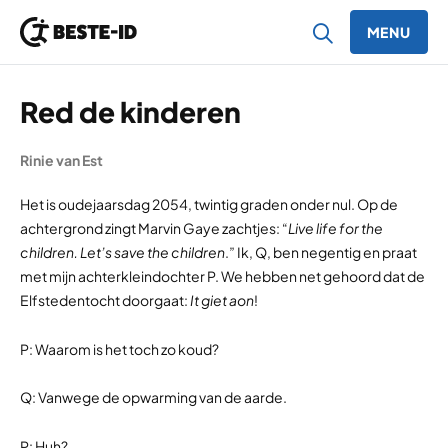
MENU
Ga naar inhoud
Red de kinderen
Rinie van Est
Het is oudejaarsdag 2054, twintig graden onder nul. Op de
achtergrond zingt Marvin Gaye zachtjes: “
Live life for the
children. Let’s save the children
.” Ik, Q, ben negentig en praat
met mijn achterkleindochter P. We hebben net gehoord dat de
Elfstedentocht doorgaat:
It giet aon
!
P: Waarom is het toch zo koud?
Q: Vanwege de opwarming van de aarde.
P: Huh?