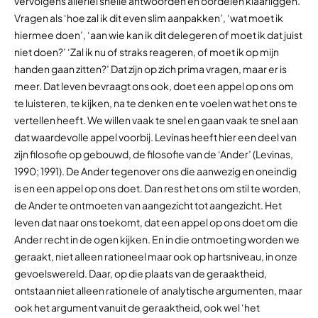
vervolgens allerlei snelle antwoorden en oordelen klaarliggen.
Vragen als ‘hoe zal ik dit even slim aanpakken’, ‘wat moet ik
hiermee doen’, ‘aan wie kan ik dit delegeren of moet ik dat juist
niet doen?’ ‘Zal ik nu of straks reageren, of moet ik op mijn
handen gaan zitten?’ Dat zijn op zich prima vragen, maar er is
meer. Dat leven bevraagt ons ook, doet een appel op ons om
te luisteren, te kijken, na te denken en te voelen wat het ons te
vertellen heeft. We willen vaak te snel en gaan vaak te snel aan
dat waardevolle appel voorbij. Levinas heeft hier een deel van
zijn filosofie op gebouwd, de filosofie van de ‘Ander’ (Levinas,
1990; 1991). De Ander tegenover ons die aanwezig en oneindig
is en een appel op ons doet. Dan rest het ons om stil te worden,
de Ander te ontmoeten van aangezicht tot aangezicht. Het
leven dat naar ons toekomt, dat een appel op ons doet om die
Ander recht in de ogen kijken. En in die ontmoeting worden we
geraakt, niet alleen rationeel maar ook op hartsniveau, in onze
gevoelswereld. Daar, op die plaats van de geraaktheid,
ontstaan niet alleen rationele of analytische argumenten, maar
ook het argument vanuit de geraaktheid, ook wel ‘het