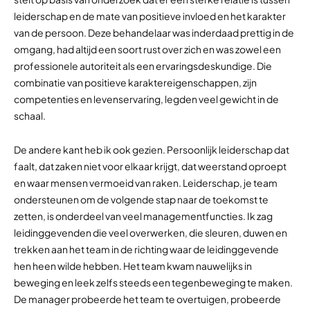
leiderschap en de mate van positieve invloed en het karakter
van de persoon. Deze behandelaar was inderdaad prettig in de
omgang, had altijd een soort rust over zich en was zowel een
professionele autoriteit als een ervaringsdeskundige. Die
combinatie van positieve karaktereigenschappen, zijn
competenties en levenservaring, legden veel gewicht in de
schaal.
De andere kant heb ik ook gezien. Persoonlijk leiderschap dat
faalt, dat zaken niet voor elkaar krijgt, dat weerstand oproept
en waar mensen vermoeid van raken. Leiderschap, je team
ondersteunen om de volgende stap naar de toekomst te
zetten, is onderdeel van veel managementfuncties. Ik zag
leidinggevenden die veel overwerken, die sleuren, duwen en
trekken aan het team in de richting waar de leidinggevende
hen heen wilde hebben. Het team kwam nauwelijks in
beweging en leek zelfs steeds een tegenbeweging te maken.
De manager probeerde het team te overtuigen, probeerde