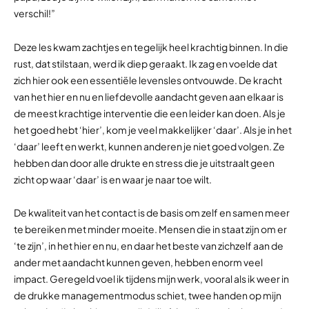
verschil!”
Deze les kwam zachtjes en tegelijk heel krachtig binnen. In die
rust, dat stilstaan, werd ik diep geraakt. Ik zag en voelde dat
zich hier ook een essentiële levensles ontvouwde. De kracht
van het hier en nu en liefdevolle aandacht geven aan elkaar is
de meest krachtige interventie die een leider kan doen. Als je
het goed hebt ‘hier’, kom je veel makkelijker ‘daar’. Als je in het
‘daar’ leeft en werkt, kunnen anderen je niet goed volgen. Ze
hebben dan door alle drukte en stress die je uitstraalt geen
zicht op waar ‘daar’ is en waar je naar toe wilt.
De kwaliteit van het contact is de basis om zelf en samen meer
te bereiken met minder moeite. Mensen die in staat zijn om er
‘te zijn’, in het hier en nu, en daar het beste van zichzelf aan de
ander met aandacht kunnen geven, hebben enorm veel
impact. Geregeld voel ik tijdens mijn werk, vooral als ik weer in
de drukke managementmodus schiet, twee handen op mijn