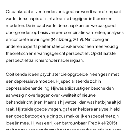
Ondanks dat er veel onderzoek gedaan wordt naar de impact
van leiderschap is dit niet alleen te begrijpen in theorie en
modellen. De impact van leiderschap kunnen we pas goed
doorgronden op basis van een combinatie van feiten, analyses
én concrete ervaringen (Mintzberg, 2019). Mintzberg en
anderen experts pleiten steeds vaker voor een meervoudig
theoretisch én ervaringsgericht perspectief. Op dit laatste
perspectief zal ik hieronder nader ingaan.
Ooit kende ik een psychiater die opgroeide in een gezin met
een depressieve moeder. Hij specialiseerde zich in
depressiebehandeling. Hij was altijd rustig en bescheiden
aanwezig in overleggen over kwaliteit of nieuwe
behandelrichtlijnen. Maar als hij wat zei, dan was het bijna altijd
raak. Hij stelde goede vragen, gaf een heldere analyse, hield
een goed betoog en je ging dus makkelijk en soepel met zijn
ideeën mee. Hij was eerlijk en betrouwbaar. Fred Kiel (2015)
stelt op basis van onderzoek dat er een sterke relatie is tussen