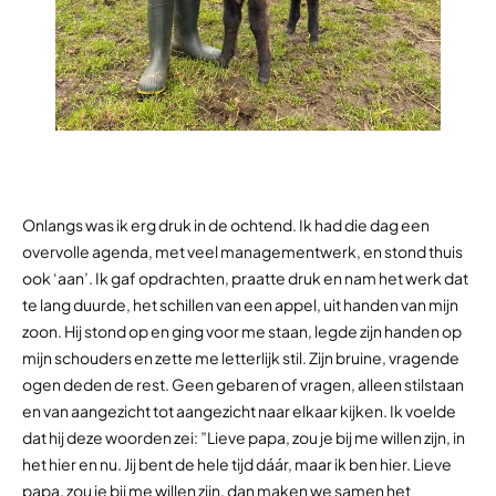
Onlangs was ik erg druk in de ochtend. Ik had die dag een
overvolle agenda, met veel managementwerk, en stond thuis
ook ‘aan’. Ik gaf opdrachten, praatte druk en nam het werk dat
te lang duurde, het schillen van een appel, uit handen van mijn
zoon. Hij stond op en ging voor me staan, legde zijn handen op
mijn schouders en zette me letterlijk stil. Zijn bruine, vragende
ogen deden de rest. Geen gebaren of vragen, alleen stilstaan
en van aangezicht tot aangezicht naar elkaar kijken. Ik voelde
dat hij deze woorden zei: ”Lieve papa, zou je bij me willen zijn, in
het hier en nu. Jij bent de hele tijd dáár, maar ik ben hier. Lieve
papa, zou je bij me willen zijn, dan maken we samen het