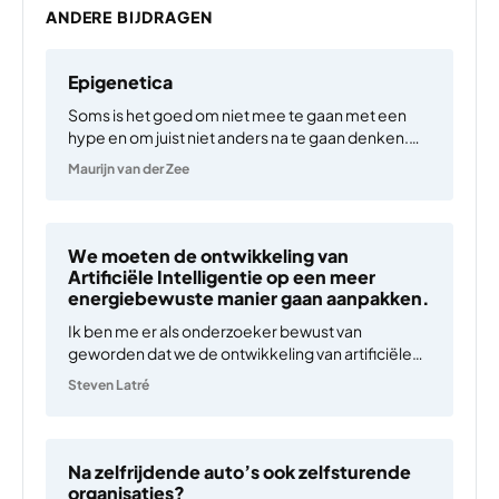
ANDERE BIJDRAGEN
Epigenetica
Soms is het goed om niet mee te gaan met een
hype en om juist niet anders na te gaan denken.
Veel biologen zijn de laatste jaren anders gaan
Maurijn van der Zee
denken over epigenetica. De term is
oorspronkelijk geïntroduceerd door Conrad
Waddington…
We moeten de ontwikkeling van
Artificiële Intelligentie op een meer
energiebewuste manier gaan aanpakken.
Ik ben me er als onderzoeker bewust van
geworden dat we de ontwikkeling van artificiële
intelligentie (AI) heel anders moeten aanpakken.
Steven Latré
En dan specifiek vanwege de exponentieel
toenemende energiebehoefte ervan. Wagens
die autonoom parkeren, verbeterde analyses van
medische beelden en…
Na zelfrijdende auto’s ook zelfsturende
organisaties?