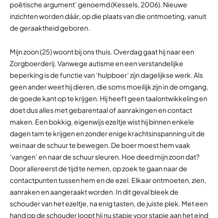
poëtische argument’ genoemd (Kessels, 2006). Nieuwe
inzichten worden dáár, op die plaats van die ontmoeting, vanuit
de geraaktheid geboren.
Mijn zoon (25) woont bij ons thuis. Overdag gaat hij naar een
Zorgboerderij. Vanwege autisme en een verstandelijke
beperking is de functie van ‘hulpboer’ zijn dagelijkse werk. Als
geen ander weet hij dieren, die soms moeilijk zijn in de omgang,
de goede kant op te krijgen. Hij heeft geen taalontwikkeling en
doet dus alles met gebarentaal of aanrakingen en contact
maken. Een bokkig, eigenwijs ezeltje wist hij binnen enkele
dagen tam te krijgen en zonder enige krachtsinspanning uit de
wei naar de schuur te bewegen. De boer moest hem vaak
‘vangen’ en naar de schuur sleuren. Hoe deed mijn zoon dat?
Door allereerst de tijd te nemen, op zoek te gaan naar de
contactpunten tussen hem en de ezel. Elkaar ontmoeten, zien,
aanraken en aangeraakt worden. In dit geval bleek de
schouder van het ezeltje, na enig tasten, de juiste plek. Met een
hand op de schouder loopt hij nu stapje voor stapje aan het eind