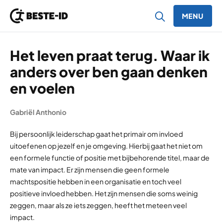
MENU
Ga naar inhoud
Het leven praat terug. Waar ik
anders over ben gaan denken
en voelen
Gabriël Anthonio
Bij persoonlijk leiderschap gaat het primair om invloed
uitoefenen op jezelf en je omgeving. Hierbij gaat het niet om
een formele functie of positie met bijbehorende titel, maar de
mate van impact. Er zijn mensen die geen formele
machtspositie hebben in een organisatie en toch veel
positieve invloed hebben. Het zijn mensen die soms weinig
zeggen, maar als ze iets zeggen, heeft het meteen veel
impact.