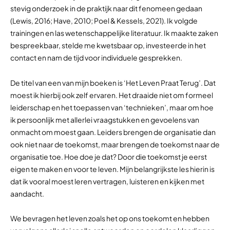
stevig onderzoek in de praktijk naar dit fenomeen gedaan
(Lewis, 2016; Have, 2010; Poel & Kessels, 2021). Ik volgde
trainingen en las wetenschappelijke literatuur. Ik maakte zaken
bespreekbaar, stelde me kwetsbaar op, investeerde in het
contact en nam de tijd voor individuele gesprekken.
De titel van een van mijn boeken is ‘Het Leven Praat Terug’. Dat
moest ik hierbij ook zelf ervaren. Het draaide niet om formeel
leiderschap en het toepassen van ‘technieken’, maar om hoe
ik persoonlijk met allerlei vraagstukken en gevoelens van
onmacht om moest gaan. Leiders brengen de organisatie dan
ook niet naar de toekomst, maar brengen de toekomst naar de
organisatie toe. Hoe doe je dat? Door die toekomst je eerst
eigen te maken en voor te leven. Mijn belangrijkste les hierin is
dat ik vooral moest leren vertragen, luisteren en kijken met
aandacht.
We bevragen het leven zoals het op ons toekomt en hebben