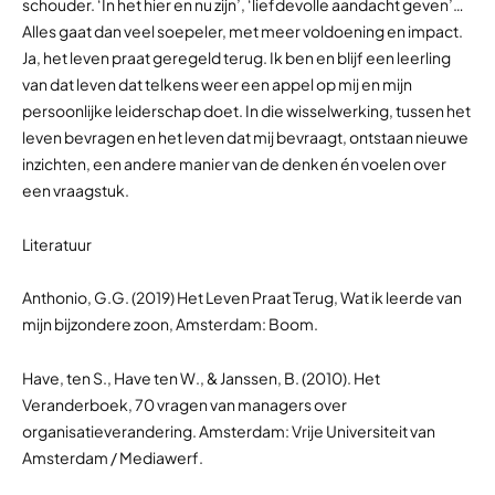
schouder. ‘In het hier en nu zijn’, ‘liefdevolle aandacht geven’…
Alles gaat dan veel soepeler, met meer voldoening en impact.
Ja, het leven praat geregeld terug. Ik ben en blijf een leerling
van dat leven dat telkens weer een appel op mij en mijn
persoonlijke leiderschap doet. In die wisselwerking, tussen het
leven bevragen en het leven dat mij bevraagt, ontstaan nieuwe
inzichten, een andere manier van de denken én voelen over
een vraagstuk.
Literatuur
Anthonio, G.G. (2019) Het Leven Praat Terug, Wat ik leerde van
mijn bijzondere zoon, Amsterdam: Boom.
Have, ten S., Have ten W., & Janssen, B. (2010). Het
Veranderboek, 70 vragen van managers over
organisatieverandering. Amsterdam: Vrije Universiteit van
Amsterdam / Mediawerf.