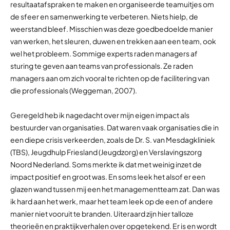
resultaatafspraken te maken en organiseerde teamuitjes om
de sfeer en samenwerking te verbeteren. Niets hielp, de
weerstand bleef. Misschien was deze goedbedoelde manier
van werken, het sleuren, duwen en trekken aan een team, ook
wel het probleem. Sommige experts raden managers af
sturing te geven aan teams van professionals. Ze raden
managers aan om zich vooral te richten op de facilitering van
die professionals (Weggeman, 2007).
Geregeld heb ik nagedacht over mijn eigen impact als
bestuurder van organisaties. Dat waren vaak organisaties die in
een diepe crisis verkeerden, zoals de Dr. S. van Mesdagkliniek
(TBS), Jeugdhulp Friesland (Jeugdzorg) en Verslavingszorg
Noord Nederland. Soms merkte ik dat met weinig inzet de
impact positief en groot was. En soms leek het alsof er een
glazen wand tussen mij een het managementteam zat. Dan was
ik hard aan het werk, maar het team leek op de een of andere
manier niet vooruit te branden. Uiteraard zijn hier talloze
theorieën en praktijkverhalen over opgetekend. Er is en wordt