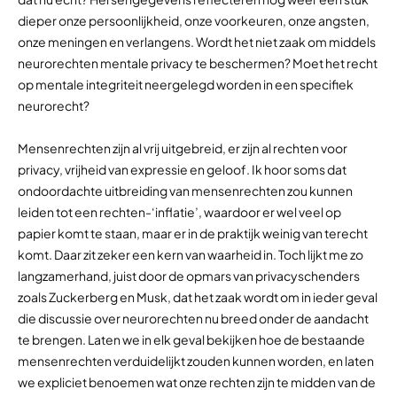
dieper onze persoonlijkheid, onze voorkeuren, onze angsten,
onze meningen en verlangens. Wordt het niet zaak om middels
neurorechten mentale privacy te beschermen? Moet het recht
op mentale integriteit neergelegd worden in een specifiek
neurorecht?
Mensenrechten zijn al vrij uitgebreid, er zijn al rechten voor
privacy, vrijheid van expressie en geloof. Ik hoor soms dat
ondoordachte uitbreiding van mensenrechten zou kunnen
leiden tot een rechten-‘inflatie’, waardoor er wel veel op
papier komt te staan, maar er in de praktijk weinig van terecht
komt. Daar zit zeker een kern van waarheid in. Toch lijkt me zo
langzamerhand, juist door de opmars van privacyschenders
zoals Zuckerberg en Musk, dat het zaak wordt om in ieder geval
die discussie over neurorechten nu breed onder de aandacht
te brengen. Laten we in elk geval bekijken hoe de bestaande
mensenrechten verduidelijkt zouden kunnen worden, en laten
we expliciet benoemen wat onze rechten zijn te midden van de