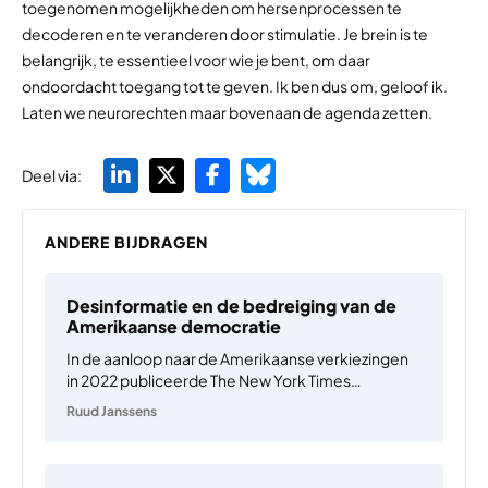
toegenomen mogelijkheden om hersenprocessen te
decoderen en te veranderen door stimulatie. Je brein is te
belangrijk, te essentieel voor wie je bent, om daar
ondoordacht toegang tot te geven. Ik ben dus om, geloof ik.
Laten we neurorechten maar bovenaan de agenda zetten.
Deel via:
ANDERE BIJDRAGEN
Desinformatie en de bedreiging van de
Amerikaanse democratie
In de aanloop naar de Amerikaanse verkiezingen
in 2022 publiceerde The New York Times
meerdere artikelen over desinformatie.
Ruud Janssens
Onbetrouwbare informatie omvatte onder
andere onwaarheden over politieke kandidaten
en samenzweringstheorieën over de Covid-19