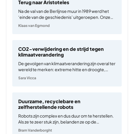
pandemie en de presidentsverkiezingen van
Terug naar Aristoteles
2020. De zorg…
Na de val van de Berlijnse muur in 1989 werd het
‘einde van de geschiedenis’ uitgeroepen. Onze
westerse, liberale democratie had definitief
Klaas van Egmond
gewonnen van het communistische experiment in
het Oosten. Bij het touwtrekken tussen kinderen
van 50 jaar op het…
CO2-verwijdering en de strijd tegen
klimaatverandering
De gevolgen van klimaatverandering zijn overal ter
wereld te merken: extreme hitte en droogte,
hevige regenval, tornado’s en cyclonen op
Sara Vicca
ongewone plaatsen. Klimaatopwarming vormt
steeds meer een bedreiging voor menselijk
welzijn en voor de planeet. Om de gevolgen van
klimaatverandering…
Duurzame, recyclebare en
zelfherstellende robots
Robots zijn complex en dus duur om te herstellen.
Als ze te zeer stuk zijn, belanden ze op de
afvalberg. Vaak zijn ze immers gemaakt van niet-
Bram Vanderborght
recycleerbare plastic. Dit in tegenstelling tot de