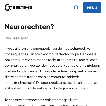
MENU
Ga naar inhoud
Neurorechten?
Pim Haselager
Ik doe al jarenlang onderzoek naar de maatschappelijke
consequenties van brein-computertechnologie. Het idee is
om computers en hersenen rechtstreeks met elkaar te laten
communiceren, dus zonder het gebruik van spieren, zintuigen,
toetsenborden, muis of computerscherm – in plaats daarvan
direct contact tussen brein en computer middels
‘neurotechnologie’. Dit onderzoeksgebied, dat al een jaar of
25 bestaat, toont de laatste tijd duidelijke vorderingen.
Ten eerste: het wordt steeds beter mogelijk om
hersensignalen te meten en om te zetten in bruikbare