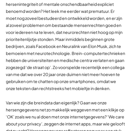
hersenintegriteit of mentale onschendbaarheid expliciet
benoemd worden? Het leek me eerder wat prematuur. Er
moet nog zoveel bestudeerd en ontwikkeld worden, en er zijn
al zoveel problemen om bestaande mensenrechten goed en
voor iedereen na te leven, dat neurorechten niet hoog op mijn
prioriteitenlijstje stonden. Maar inmiddels beginnen grote
bedrijven, zoals Facebook en Neuralink van Elon Musk, zich te
bemoeien met neurotechnologie. Brein-computertechnieken
hebben de universiteiten en medische centra verlaten en gaan
zogezegd ‘de straat op’. Zo voorspelde recentelijk een collega
van me dat we over 20 jaar onze duimen niet meer hoeven te
gebruiken om te chatten op onze smartphones, omdat we
onze teksten dan rechtstreeks het mobieltje in denken.
Van wie zijn die breindata dan eigenlijk? Gaan we onze
hersengegevens net zo makkelijk weggeven met een klikje op
‘OK’ zoals we nu al doen met onze internetgegevens? ‘We care
about your privacy’, zeggen de internet apps, maar wie gelooft
dat nu echt? Hersengegevens reflecteren nog weer een stuk