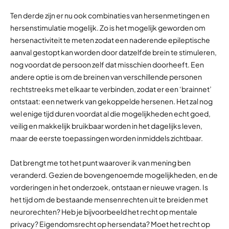
Ten derde zijn er nu ook combinaties van hersenmetingen en
hersenstimulatie mogelijk. Zo is het mogelijk geworden om
hersenactiviteit te meten zodat een naderende epileptische
aanval gestopt kan worden door datzelfde brein te stimuleren,
nog voordat de persoon zelf dat misschien doorheeft. Een
andere optie is om de breinen van verschillende personen
rechtstreeks met elkaar te verbinden, zodat er een ‘brainnet’
ontstaat: een netwerk van gekoppelde hersenen. Het zal nog
wel enige tijd duren voordat al die mogelijkheden echt goed,
veilig en makkelijk bruikbaar worden in het dagelijks leven,
maar de eerste toepassingen worden inmiddels zichtbaar.
Dat brengt me tot het punt waarover ik van mening ben
veranderd. Gezien de bovengenoemde mogelijkheden, en de
vorderingen in het onderzoek, ontstaan er nieuwe vragen. Is
het tijd om de bestaande mensenrechten uit te breiden met
neurorechten? Heb je bijvoorbeeld het recht op mentale
privacy? Eigendomsrecht op hersendata? Moet het recht op