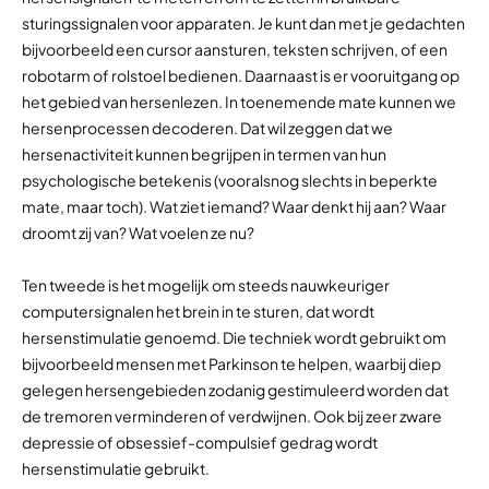
sturingssignalen voor apparaten. Je kunt dan met je gedachten
bijvoorbeeld een cursor aansturen, teksten schrijven, of een
robotarm of rolstoel bedienen. Daarnaast is er vooruitgang op
het gebied van hersenlezen. In toenemende mate kunnen we
hersenprocessen decoderen. Dat wil zeggen dat we
hersenactiviteit kunnen begrijpen in termen van hun
psychologische betekenis (vooralsnog slechts in beperkte
mate, maar toch). Wat ziet iemand? Waar denkt hij aan? Waar
droomt zij van? Wat voelen ze nu?
Ten tweede is het mogelijk om steeds nauwkeuriger
computersignalen het brein in te sturen, dat wordt
hersenstimulatie genoemd. Die techniek wordt gebruikt om
bijvoorbeeld mensen met Parkinson te helpen, waarbij diep
gelegen hersengebieden zodanig gestimuleerd worden dat
de tremoren verminderen of verdwijnen. Ook bij zeer zware
depressie of obsessief-compulsief gedrag wordt
hersenstimulatie gebruikt.