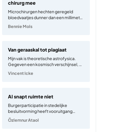
chirurg mee
Microchirurgen hechten geregeld
bloedvaatjes dunner dan een millimeter
handmatig aan elkaar, bijvoorbeeld bij
Bennie Mols
het herstellen van een verminkt gezicht
of bij het reconstrueren van een
geamputeerde borst. Plastisch chirurg
Dalibor Vasilic van het Erasmus MC in
Van geraaskal tot plagiaat
Rotterdam heeft een visionair…
Mijn vak is theoretische astrofysica.
Gegeven een kosmisch verschijnsel, wil
ik antwoord op de vraag: “Wat zit daar
Vincent Icke
achter?” of scherper: “Hoe werkt het?”
Zo’n zoektocht draait om het verzinnen
en formuleren van een
veronderstelling, een hypothese, die
AI snapt ruimte niet
vervolgens wordt…
Burgerparticipatie in stedelijke
besluitvorming heeft vooruitgang
geboekt sinds de jaren ’60. De multi-
Özlemnur Ataol
perspectiefbenadering in stedelijke
planning en bestuur heeft de creatie