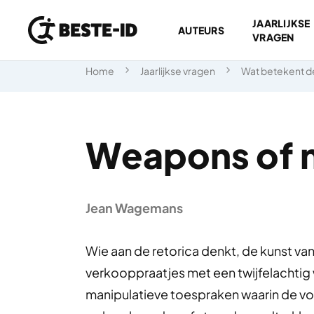
JAARLIJKSE
AUTEURS
VRAGEN
Ga naar inhoud
Home
Jaarlijkse vragen
Wat betekent de
Weapons of 
Jean Wagemans
Wie aan de retorica denkt, de kunst va
verkooppraatjes met een twijfelachti
manipulatieve toespraken waarin de vor