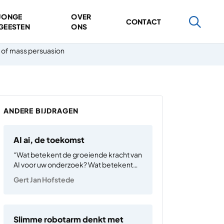
JONGE
OVER
CONTACT
GEESTEN
ONS
of mass persuasion
ANDERE BIJDRAGEN
AI ai, de toekomst
“Wat betekent de groeiende kracht van
AI voor uw onderzoek? Wat betekent
het voor uw vakgebied? Wat zijn de
Gert Jan Hofstede
gevolgen voor de maatschappij?” De
derde vraag is de belangrijkste. Het
gaat hier om een technologie die ons
ontzag inboezemt: zo…
Slimme robotarm denkt met