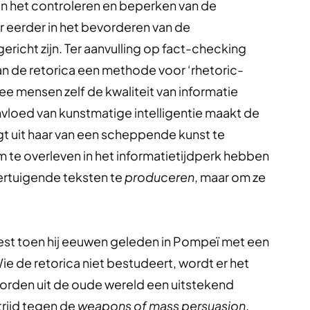
 in het controleren en beperken van de
r eerder in het bevorderen van de
icht zijn. Ter aanvulling op fact-checking
 de retorica een methode voor ‘rhetoric-
 mensen zelf de kwaliteit van informatie
loed van kunstmatige intelligentie maakt de
gt uit haar van een scheppende kunst te
m te overleven in het informatietijdperk hebben
ertuigende teksten te
produceren
, maar om ze
iest toen hij eeuwen geleden in Pompeï met een
ie de retorica niet bestudeert, wordt er het
oorden uit de oude wereld een uitstekend
rijd tegen de
weapons of mass persuasion
.