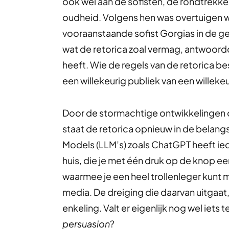
ook wel aan de sofisten, de rondtrekken
oudheid. Volgens hen was overtuigen 
vooraanstaande sofist Gorgias in de g
wat de retorica zoal vermag, antwoord
heeft. Wie de regels van de retorica best
een willekeurig publiek van een willeke
Door de stormachtige ontwikkelingen o
staat de retorica opnieuw in de belan
Models (LLM’s) zoals ChatGPT heeft iede
huis, die je met één druk op de knop e
waarmee je een heel trollenleger kunt 
media. De dreiging die daarvan uitgaat,
enkeling. Valt er eigenlijk nog wel iets
persuasion
?