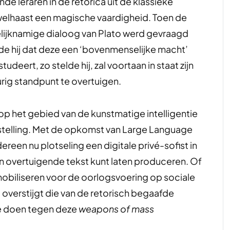
de leraren in de retorica uit de klassieke
welhaast een magische vaardigheid. Toen de
elijknamige dialoog van Plato werd gevraagd
de hij dat deze een ‘bovenmenselijke macht’
udeert, zo stelde hij, zal voortaan in staat zijn
urig standpunt te overtuigen.
p het gebied van de kunstmatige intelligentie
gstelling. Met de opkomst van Large Language
reen nu plotseling een digitale privé-sofist in
en overtuigende tekst kunt laten produceren. Of
mobiliseren voor de oorlogsvoering op sociale
 overstijgt die van de retorisch begaafde
 te doen tegen deze
weapons of mass