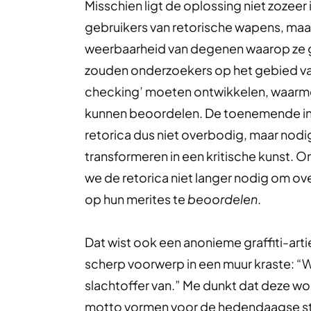
Misschien ligt de oplossing niet zozeer
gebruikers van retorische wapens, maa
weerbaarheid van degenen waarop ze ger
zouden onderzoekers op het gebied van
checking’ moeten ontwikkelen, waarmee
kunnen beoordelen. De toenemende inv
retorica dus niet overbodig, maar nodi
transformeren in een kritische kunst. O
we de retorica niet langer nodig om ov
op hun merites te
beoordelen
.
Dat wist ook een anonieme graffiti-art
scherp voorwerp in een muur kraste: “W
slachtoffer van.” Me dunkt dat deze w
motto vormen voor de hedendaagse st