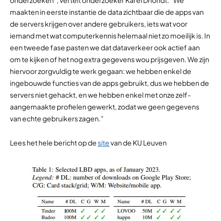
onderzoeken”, vertelt onderzoeker Karel Dhondt. “We
maakten in eerste instantie de data zichtbaar die de apps van
de servers krijgen over andere gebruikers, iets wat voor
iemand met wat computerkennis helemaal niet zo moeilijk is. In
een tweede fase pasten we dat dataverkeer ook actief aan
om te kijken of het nog extra gegevens wou prijsgeven. We zijn
hiervoor zorgvuldig te werk gegaan: we hebben enkel de
ingebouwde functies van de apps gebruikt, dus we hebben de
servers niet gehackt, en we hebben enkel met onze zelf-
aangemaakte profielen gewerkt, zodat we geen gegevens
van echte gebruikers zagen.”
Lees het hele bericht op de
site
van de KU Leuven