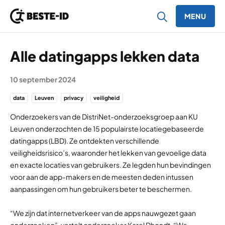
MENU
Ga naar inhoud
Alle datingapps lekken data
10 september 2024
data
Leuven
privacy
veiligheid
Onderzoekers van de DistriNet-onderzoeksgroep aan KU
Leuven onderzochten de 15 populairste locatiegebaseerde
datingapps (LBD). Ze ontdekten verschillende
veiligheidsrisico’s, waaronder het lekken van gevoelige data
en exacte locaties van gebruikers. Ze legden hun bevindingen
voor aan de app-makers en de meesten deden intussen
aanpassingen om hun gebruikers beter te beschermen.
“We zijn dat internetverkeer van de apps nauwgezet gaan