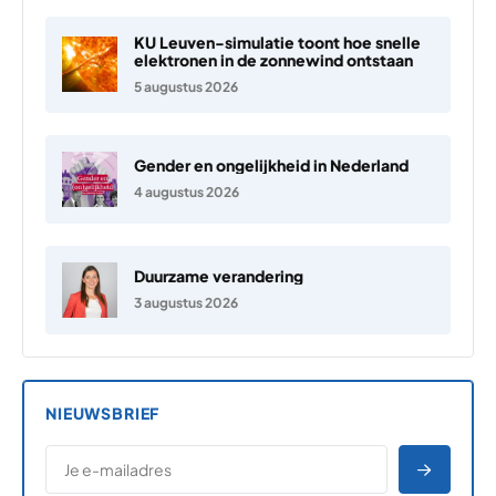
KU Leuven-simulatie toont hoe snelle
elektronen in de zonnewind ontstaan
5 augustus 2026
Gender en ongelijkheid in Nederland
4 augustus 2026
Duurzame verandering
3 augustus 2026
NIEUWSBRIEF
*
E-MAILADRES
*
"
" geeft vereiste velden aan
AANME