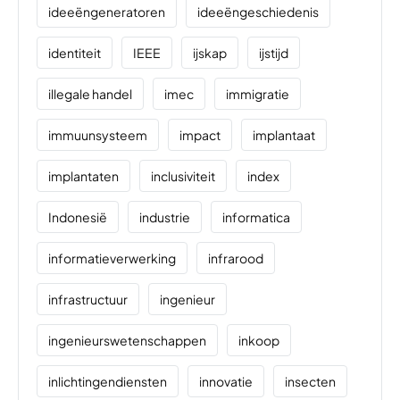
ideeëngeneratoren
ideeëngeschiedenis
identiteit
IEEE
ijskap
ijstijd
illegale handel
imec
immigratie
immuunsysteem
impact
implantaat
implantaten
inclusiviteit
index
Indonesië
industrie
informatica
informatieverwerking
infrarood
infrastructuur
ingenieur
ingenieurswetenschappen
inkoop
inlichtingendiensten
innovatie
insecten