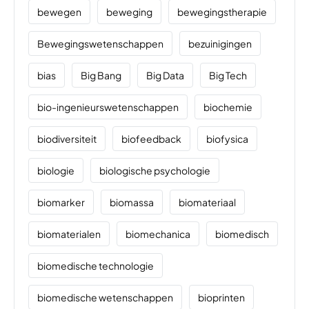
bewegen
beweging
bewegingstherapie
Bewegingswetenschappen
bezuinigingen
bias
Big Bang
Big Data
Big Tech
bio-ingenieurswetenschappen
biochemie
biodiversiteit
biofeedback
biofysica
biologie
biologische psychologie
biomarker
biomassa
biomateriaal
biomaterialen
biomechanica
biomedisch
biomedische technologie
biomedische wetenschappen
bioprinten