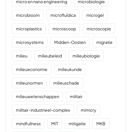
micro en nano engineering
microbiologie
microbioom
microfluïdica
microgel
microplastics
microscoop
microscopie
microsystems
Midden-Oosten
migratie
milieu
milieubeleid
milieubiologie
milieueconomie
milieukunde
milieunormen
milieuschade
milieuwetenschappen
militair
militair-industrieel-complex
mimicry
mindfullness
MIT
mitigatie
MKB