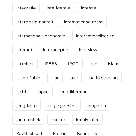
integratie
intelligentie
intentie
interdisciplinariteit
internationaal recht
internationale economie
internationalisering
internet
interoceptie
interview
intimiteit
IPBES
IPCC
Iran
islam
islamofobie
jaar
jaarl
jaarlijkse vraag
jacht
Japan
jeugdliteratuur
jeugdzorg
jonge geesten
jongeren
journalistiek
kanker
katalysator
Kavli Instituut
kennis
Kennislink