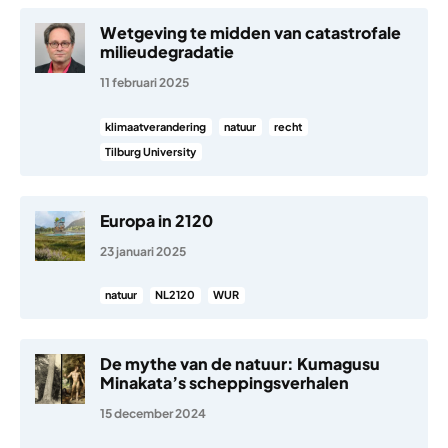
Wetgeving te midden van catastrofale
milieudegradatie
11 februari 2025
klimaatverandering
natuur
recht
Tilburg University
Europa in 2120
23 januari 2025
natuur
NL2120
WUR
De mythe van de natuur: Kumagusu
Minakata’s scheppingsverhalen
15 december 2024