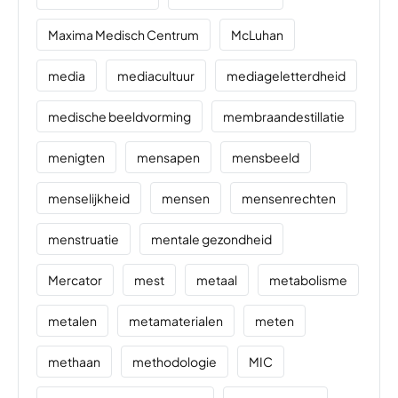
Maxima Medisch Centrum
McLuhan
media
mediacultuur
mediageletterdheid
medische beeldvorming
membraandestillatie
menigten
mensapen
mensbeeld
menselijkheid
mensen
mensenrechten
menstruatie
mentale gezondheid
Mercator
mest
metaal
metabolisme
metalen
metamaterialen
meten
methaan
methodologie
MIC