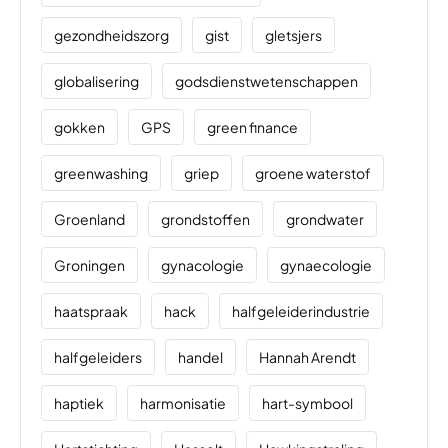
gezondheidszorg
gist
gletsjers
globalisering
godsdienstwetenschappen
gokken
GPS
green finance
greenwashing
griep
groene waterstof
Groenland
grondstoffen
grondwater
Groningen
gynacologie
gynaecologie
haatspraak
hack
halfgeleiderindustrie
halfgeleiders
handel
Hannah Arendt
haptiek
harmonisatie
hart-symbool