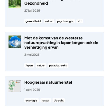
Gezondheid
27 juli 2025
gezondheid
natuur
psychologie
VU
Met de komst van de westerse
natuuropvatting in Japan begon ook de
vernietiging ervan
2 mei 2025
Japan
natuur
paradoxreeks
Hoogleraar natuurherstel
1 april 2025
ecologie
natuur
Utrecht