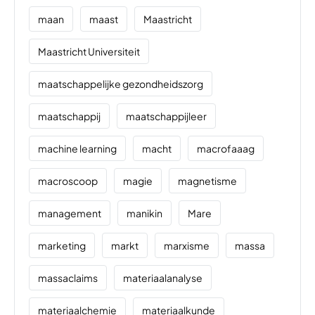
maan
maast
Maastricht
Maastricht Universiteit
maatschappelijke gezondheidszorg
maatschappij
maatschappijleer
machine learning
macht
macrofaaag
macroscoop
magie
magnetisme
management
manikin
Mare
marketing
markt
marxisme
massa
massaclaims
materiaalanalyse
materiaalchemie
materiaalkunde