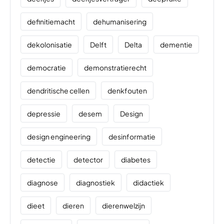
definitiemacht
dehumanisering
dekolonisatie
Delft
Delta
dementie
democratie
demonstratierecht
dendritische cellen
denkfouten
depressie
desem
Design
design engineering
desinformatie
detectie
detector
diabetes
diagnose
diagnostiek
didactiek
dieet
dieren
dierenwelzijn