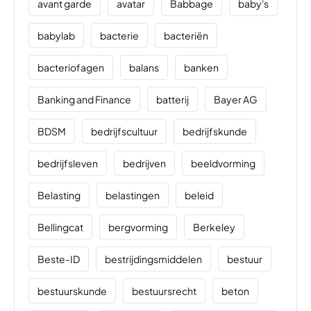
avant garde
avatar
Babbage
baby's
babylab
bacterie
bacteriën
bacteriofagen
balans
banken
Banking and Finance
batterij
Bayer AG
BDSM
bedrijfscultuur
bedrijfskunde
bedrijfsleven
bedrijven
beeldvorming
Belasting
belastingen
beleid
Bellingcat
bergvorming
Berkeley
Beste-ID
bestrijdingsmiddelen
bestuur
bestuurskunde
bestuursrecht
beton