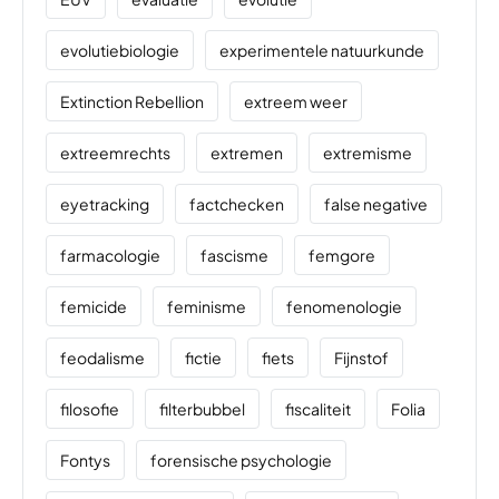
evolutiebiologie
experimentele natuurkunde
Extinction Rebellion
extreem weer
extreemrechts
extremen
extremisme
eyetracking
factchecken
false negative
farmacologie
fascisme
femgore
femicide
feminisme
fenomenologie
feodalisme
fictie
fiets
Fijnstof
filosofie
filterbubbel
fiscaliteit
Folia
Fontys
forensische psychologie