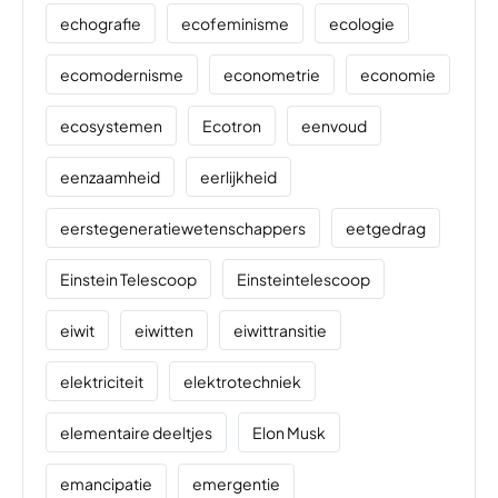
echografie
ecofeminisme
ecologie
ecomodernisme
econometrie
economie
ecosystemen
Ecotron
eenvoud
eenzaamheid
eerlijkheid
eerstegeneratiewetenschappers
eetgedrag
Einstein Telescoop
Einsteintelescoop
eiwit
eiwitten
eiwittransitie
elektriciteit
elektrotechniek
elementaire deeltjes
Elon Musk
emancipatie
emergentie