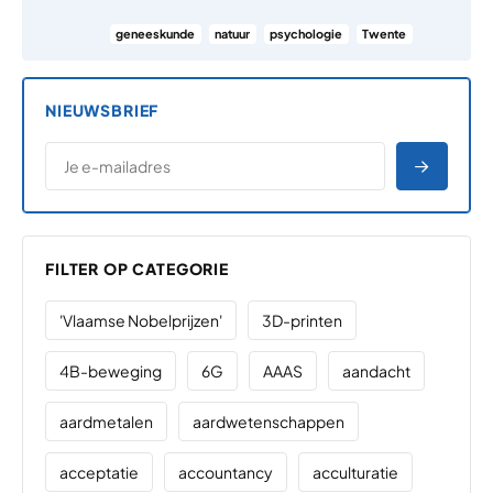
geneeskunde
natuur
psychologie
Twente
NIEUWSBRIEF
*
E-MAILADRES
*
"
" geeft vereiste velden aan
AANME
FILTER OP CATEGORIE
'Vlaamse Nobelprijzen'
3D-printen
4B-beweging
6G
AAAS
aandacht
aardmetalen
aardwetenschappen
acceptatie
accountancy
acculturatie