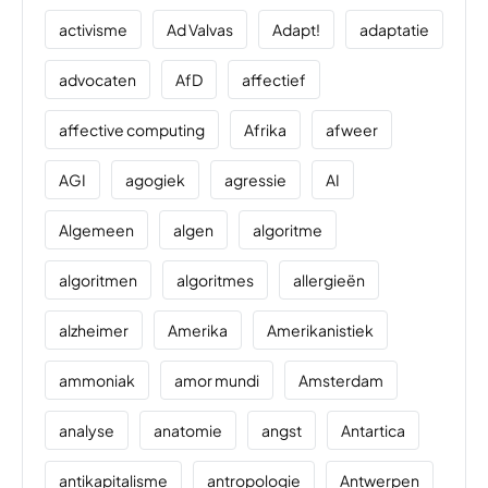
activisme
Ad Valvas
Adapt!
adaptatie
advocaten
AfD
affectief
affective computing
Afrika
afweer
AGI
agogiek
agressie
AI
Algemeen
algen
algoritme
algoritmen
algoritmes
allergieën
alzheimer
Amerika
Amerikanistiek
ammoniak
amor mundi
Amsterdam
analyse
anatomie
angst
Antartica
antikapitalisme
antropologie
Antwerpen