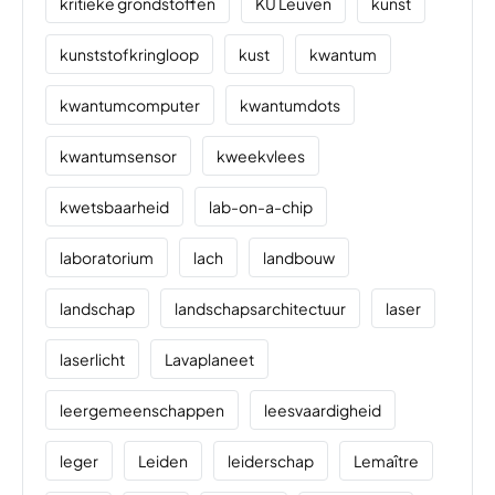
kritieke grondstoffen
KU Leuven
kunst
kunststofkringloop
kust
kwantum
kwantumcomputer
kwantumdots
kwantumsensor
kweekvlees
kwetsbaarheid
lab-on-a-chip
laboratorium
lach
landbouw
landschap
landschapsarchitectuur
laser
laserlicht
Lavaplaneet
leergemeenschappen
leesvaardigheid
leger
Leiden
leiderschap
Lemaître