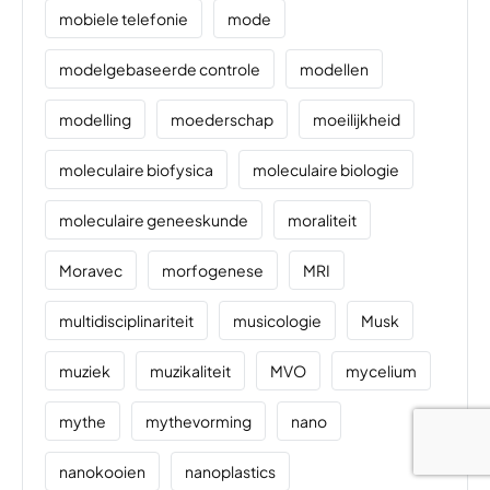
mobiele telefonie
mode
modelgebaseerde controle
modellen
modelling
moederschap
moeilijkheid
moleculaire biofysica
moleculaire biologie
moleculaire geneeskunde
moraliteit
Moravec
morfogenese
MRI
multidisciplinariteit
musicologie
Musk
muziek
muzikaliteit
MVO
mycelium
mythe
mythevorming
nano
nanokooien
nanoplastics