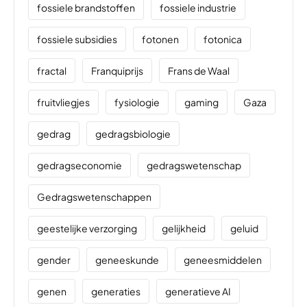
fossiele brandstoffen
fossiele industrie
fossiele subsidies
fotonen
fotonica
fractal
Franquiprijs
Frans de Waal
fruitvliegjes
fysiologie
gaming
Gaza
gedrag
gedragsbiologie
gedragseconomie
gedragswetenschap
Gedragswetenschappen
geestelijke verzorging
gelijkheid
geluid
gender
geneeskunde
geneesmiddelen
genen
generaties
generatieve AI