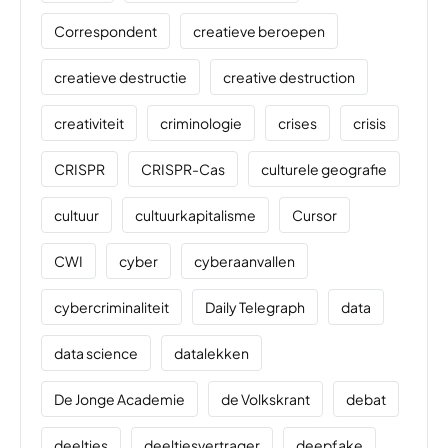
Correspondent
creatieve beroepen
creatieve destructie
creative destruction
creativiteit
criminologie
crises
crisis
CRISPR
CRISPR-Cas
culturele geografie
cultuur
cultuurkapitalisme
Cursor
CWI
cyber
cyberaanvallen
cybercriminaliteit
Daily Telegraph
data
data science
datalekken
De Jonge Academie
de Volkskrant
debat
deeltjes
deeltjesvertrager
deepfake