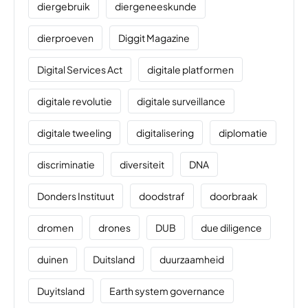
diergebruik
diergeneeskunde
dierproeven
Diggit Magazine
Digital Services Act
digitale platformen
digitale revolutie
digitale surveillance
digitale tweeling
digitalisering
diplomatie
discriminatie
diversiteit
DNA
Donders Instituut
doodstraf
doorbraak
dromen
drones
DUB
due diligence
duinen
Duitsland
duurzaamheid
Duyitsland
Earth system governance