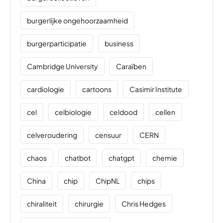
burgerlijke ongehoorzaamheid
burgerparticipatie
business
Cambridge University
Caraïben
cardiologie
cartoons
Casimir Institute
cel
celbiologie
celdood
cellen
celveroudering
censuur
CERN
chaos
chatbot
chatgpt
chemie
China
chip
ChipNL
chips
chiraliteit
chirurgie
Chris Hedges