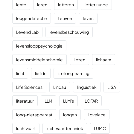
lente
leren
letteren
letterkunde
leugendetectie
Leuven
leven
Levend Lab
levensbeschouwing
levenslooppsychologie
levensmiddelenchemie
Lezen
lichaam
licht
liefde
life long learning
Life Sciences
Lindau
linguïstiek
LISA
literatuur
LLM
LLM's
LOFAR
long-nierapparaat
longen
Lovelace
luchtvaart
luchtvaarttechniek
LUMC