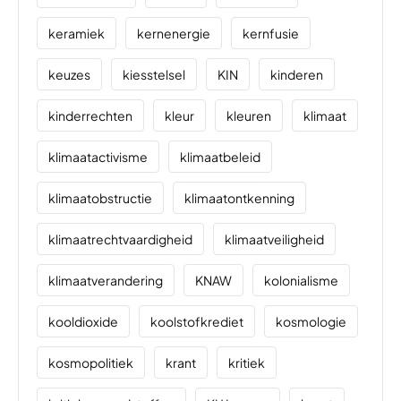
keramiek
kernenergie
kernfusie
keuzes
kiesstelsel
KIN
kinderen
kinderrechten
kleur
kleuren
klimaat
klimaatactivisme
klimaatbeleid
klimaatobstructie
klimaatontkenning
klimaatrechtvaardigheid
klimaatveiligheid
klimaatverandering
KNAW
kolonialisme
kooldioxide
koolstofkrediet
kosmologie
kosmopolitiek
krant
kritiek