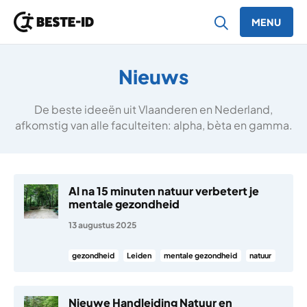
MENU
Ga naar inhoud
Nieuws
De beste ideeën uit Vlaanderen en Nederland,
afkomstig van alle faculteiten: alpha, bèta en gamma.
Al na 15 minuten natuur verbetert je
mentale gezondheid
13 augustus 2025
gezondheid
Leiden
mentale gezondheid
natuur
Nieuwe Handleiding Natuur en