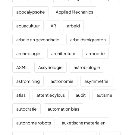
apocalypsofie
Applied Mechanics
aquacultuur
AR
arbeid
arbeid en gezondheid
arbeidsmigranten
archeologie
architectuur
armoede
ASML
Assyriologie
astrobiologie
astromining
astronomie
asymmetrie
atlas
attentiecylcus
audit
autisme
autocratie
automation bias
autonome robots
auxetische materialen