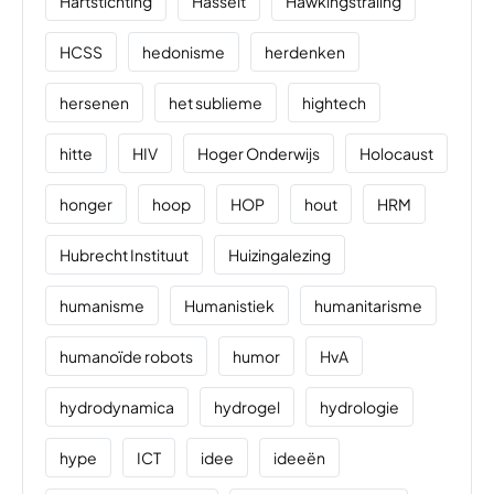
Hartstichting
Hasselt
Hawkingstraling
HCSS
hedonisme
herdenken
hersenen
het sublieme
hightech
hitte
HIV
Hoger Onderwijs
Holocaust
honger
hoop
HOP
hout
HRM
Hubrecht Instituut
Huizingalezing
humanisme
Humanistiek
humanitarisme
humanoïde robots
humor
HvA
hydrodynamica
hydrogel
hydrologie
hype
ICT
idee
ideeën