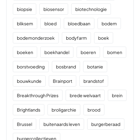
biopsie
biosensor
biotechnologie
bliksem
bloed
bloedbaan
bodem
bodemonderzoek
bodyfarm
boek
boeken
boekhandel
boeren
bomen
borstvoeding
bosbrand
botanie
bouwkunde
Brainport
brandstof
Breakthrough Prizes
brede welvaart
brein
Brightlands
broligarchie
brood
Brussel
buitenaards leven
burgerberaad
burgercollectieven