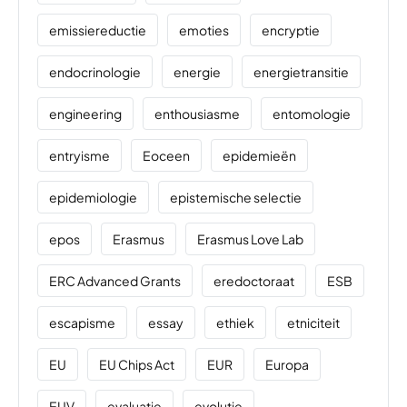
emissiereductie
emoties
encryptie
endocrinologie
energie
energietransitie
engineering
enthousiasme
entomologie
entryisme
Eoceen
epidemieën
epidemiologie
epistemische selectie
epos
Erasmus
Erasmus Love Lab
ERC Advanced Grants
eredoctoraat
ESB
escapisme
essay
ethiek
etniciteit
EU
EU Chips Act
EUR
Europa
EUV
evaluatie
evolutie