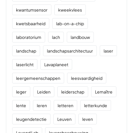
kwantumsensor
kweekvlees
kwetsbaarheid
lab-on-a-chip
laboratorium
lach
landbouw
landschap
landschapsarchitectuur
laser
laserlicht
Lavaplaneet
leergemeenschappen
leesvaardigheid
leger
Leiden
leiderschap
Lemaître
lente
leren
letteren
letterkunde
leugendetectie
Leuven
leven
Levend Lab
levensbeschouwing