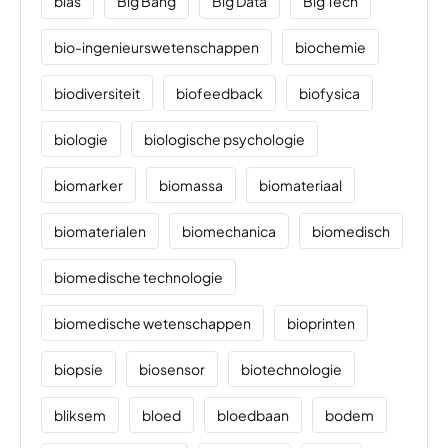
bias
Big Bang
Big Data
Big Tech
bio-ingenieurswetenschappen
biochemie
biodiversiteit
biofeedback
biofysica
biologie
biologische psychologie
biomarker
biomassa
biomateriaal
biomaterialen
biomechanica
biomedisch
biomedische technologie
biomedische wetenschappen
bioprinten
biopsie
biosensor
biotechnologie
bliksem
bloed
bloedbaan
bodem