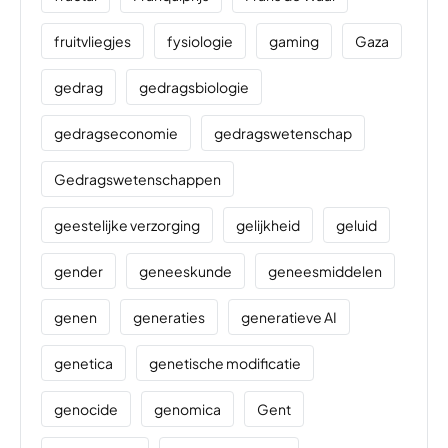
fruitvliegjes
fysiologie
gaming
Gaza
gedrag
gedragsbiologie
gedragseconomie
gedragswetenschap
Gedragswetenschappen
geestelijke verzorging
gelijkheid
geluid
gender
geneeskunde
geneesmiddelen
genen
generaties
generatieve AI
genetica
genetische modificatie
genocide
genomica
Gent