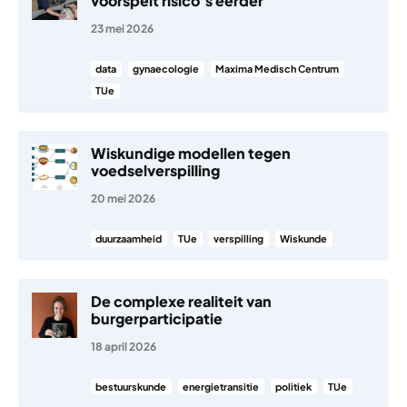
voorspelt risico’s eerder
23 mei 2026
data
gynaecologie
Maxima Medisch Centrum
TUe
Wiskundige modellen tegen
voedselverspilling
20 mei 2026
duurzaamheid
TUe
verspilling
Wiskunde
De complexe realiteit van
burgerparticipatie
18 april 2026
bestuurskunde
energietransitie
politiek
TUe