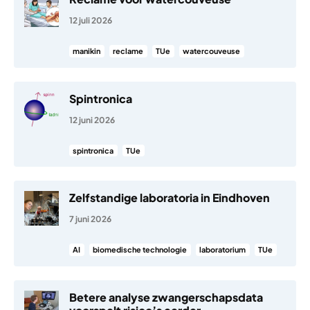
12 juli 2026
manikin
reclame
TUe
watercouveuse
Spintronica
12 juni 2026
spintronica
TUe
Zelfstandige laboratoria in Eindhoven
7 juni 2026
AI
biomedische technologie
laboratorium
TUe
Betere analyse zwangerschapsdata