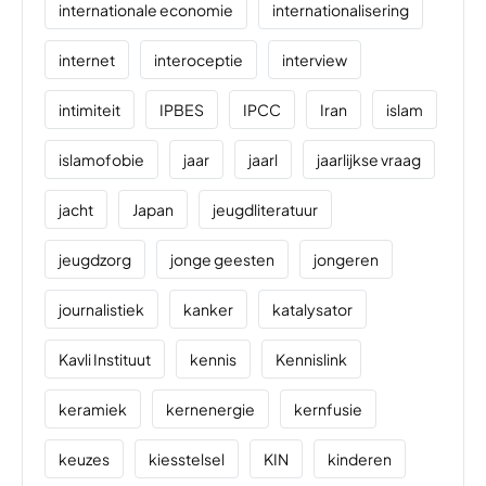
internationale economie
internationalisering
internet
interoceptie
interview
intimiteit
IPBES
IPCC
Iran
islam
islamofobie
jaar
jaarl
jaarlijkse vraag
jacht
Japan
jeugdliteratuur
jeugdzorg
jonge geesten
jongeren
journalistiek
kanker
katalysator
Kavli Instituut
kennis
Kennislink
keramiek
kernenergie
kernfusie
keuzes
kiesstelsel
KIN
kinderen