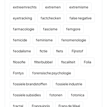
extreemrechts
extremen
extremisme
eyetracking
factchecken
false negative
farmacologie
fascisme
femgore
femicide
feminisme
fenomenologie
feodalisme
fictie
fiets
Fijnstof
filosofie
filterbubbel
fiscaliteit
Folia
Fontys
forensische psychologie
fossiele brandstoffen
fossiele industrie
fossiele subsidies
fotonen
fotonica
fractal
Franquiprijs
Frans de Waal