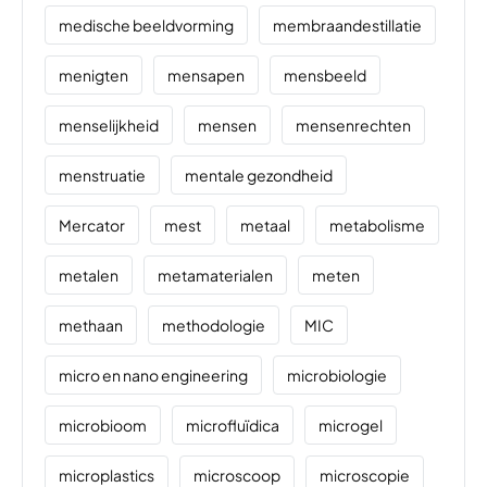
medische beeldvorming
membraandestillatie
menigten
mensapen
mensbeeld
menselijkheid
mensen
mensenrechten
menstruatie
mentale gezondheid
Mercator
mest
metaal
metabolisme
metalen
metamaterialen
meten
methaan
methodologie
MIC
micro en nano engineering
microbiologie
microbioom
microfluïdica
microgel
microplastics
microscoop
microscopie