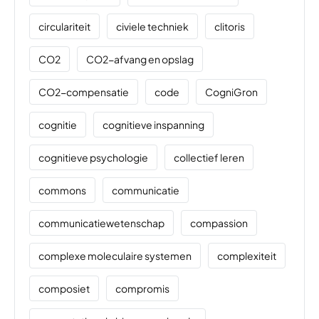
circulariteit
civiele techniek
clitoris
CO2
CO2-afvang en opslag
CO2-compensatie
code
CogniGron
cognitie
cognitieve inspanning
cognitieve psychologie
collectief leren
commons
communicatie
communicatiewetenschap
compassion
complexe moleculaire systemen
complexiteit
composiet
compromis