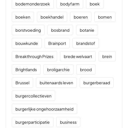
bodemonderzoek
bodyfarm
boek
boeken
boekhandel
boeren
bomen
borstvoeding
bosbrand
botanie
bouwkunde
Brainport
brandstof
Breakthrough Prizes
brede welvaart
brein
Brightlands
broligarchie
brood
Brussel
buitenaards leven
burgerberaad
burgercollectieven
burgerlijke ongehoorzaamheid
burgerparticipatie
business