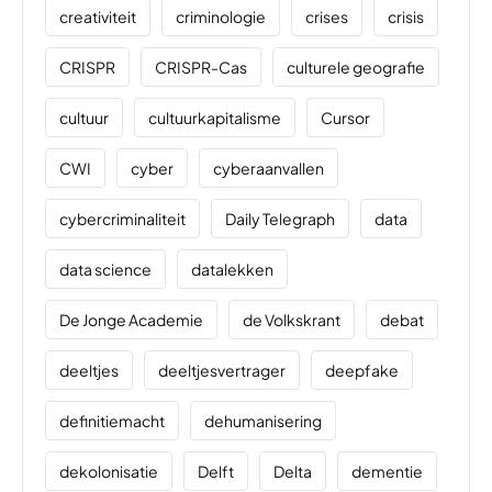
creativiteit
criminologie
crises
crisis
CRISPR
CRISPR-Cas
culturele geografie
cultuur
cultuurkapitalisme
Cursor
CWI
cyber
cyberaanvallen
cybercriminaliteit
Daily Telegraph
data
data science
datalekken
De Jonge Academie
de Volkskrant
debat
deeltjes
deeltjesvertrager
deepfake
definitiemacht
dehumanisering
dekolonisatie
Delft
Delta
dementie