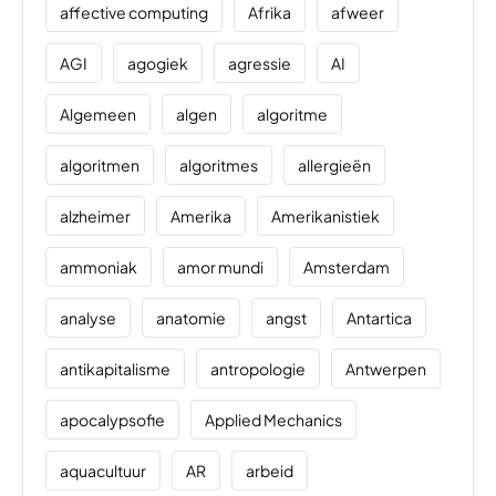
affective computing
Afrika
afweer
AGI
agogiek
agressie
AI
Algemeen
algen
algoritme
algoritmen
algoritmes
allergieën
alzheimer
Amerika
Amerikanistiek
ammoniak
amor mundi
Amsterdam
analyse
anatomie
angst
Antartica
antikapitalisme
antropologie
Antwerpen
apocalypsofie
Applied Mechanics
aquacultuur
AR
arbeid