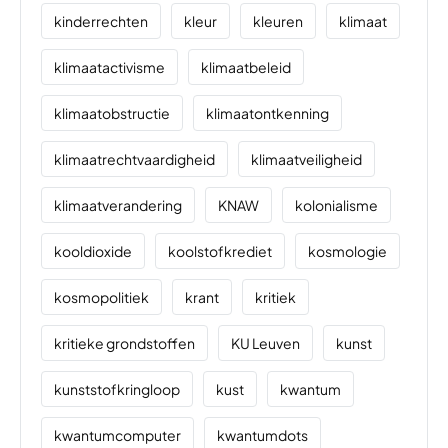
kinderrechten
kleur
kleuren
klimaat
klimaatactivisme
klimaatbeleid
klimaatobstructie
klimaatontkenning
klimaatrechtvaardigheid
klimaatveiligheid
klimaatverandering
KNAW
kolonialisme
kooldioxide
koolstofkrediet
kosmologie
kosmopolitiek
krant
kritiek
kritieke grondstoffen
KU Leuven
kunst
kunststofkringloop
kust
kwantum
kwantumcomputer
kwantumdots