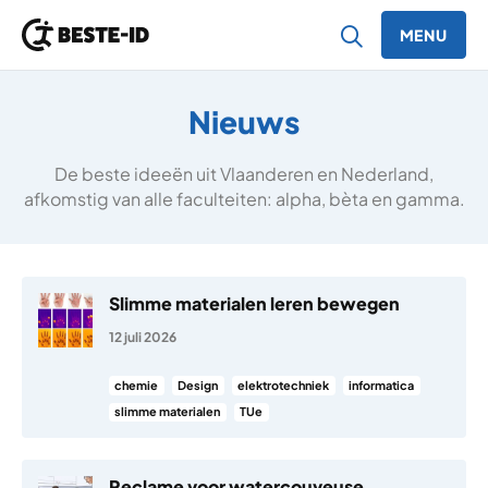
MENU
Ga naar inhoud
Nieuws
De beste ideeën uit Vlaanderen en Nederland,
afkomstig van alle faculteiten: alpha, bèta en gamma.
Slimme materialen leren bewegen
12 juli 2026
chemie
Design
elektrotechniek
informatica
slimme materialen
TUe
Reclame voor watercouveuse