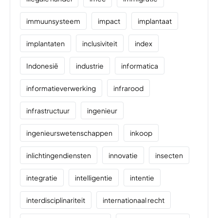
immuunsysteem
impact
implantaat
implantaten
inclusiviteit
index
Indonesië
industrie
informatica
informatieverwerking
infrarood
infrastructuur
ingenieur
ingenieurswetenschappen
inkoop
inlichtingendiensten
innovatie
insecten
integratie
intelligentie
intentie
interdisciplinariteit
internationaal recht