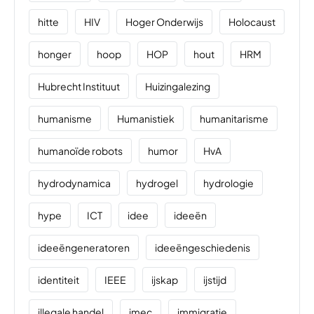
hitte
HIV
Hoger Onderwijs
Holocaust
honger
hoop
HOP
hout
HRM
Hubrecht Instituut
Huizingalezing
humanisme
Humanistiek
humanitarisme
humanoïde robots
humor
HvA
hydrodynamica
hydrogel
hydrologie
hype
ICT
idee
ideeën
ideeëngeneratoren
ideeëngeschiedenis
identiteit
IEEE
ijskap
ijstijd
illegale handel
imec
immigratie