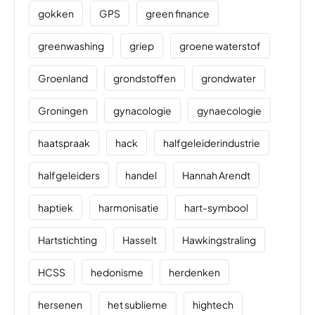
gokken
GPS
green finance
greenwashing
griep
groene waterstof
Groenland
grondstoffen
grondwater
Groningen
gynacologie
gynaecologie
haatspraak
hack
halfgeleiderindustrie
halfgeleiders
handel
Hannah Arendt
haptiek
harmonisatie
hart-symbool
Hartstichting
Hasselt
Hawkingstraling
HCSS
hedonisme
herdenken
hersenen
het sublieme
hightech