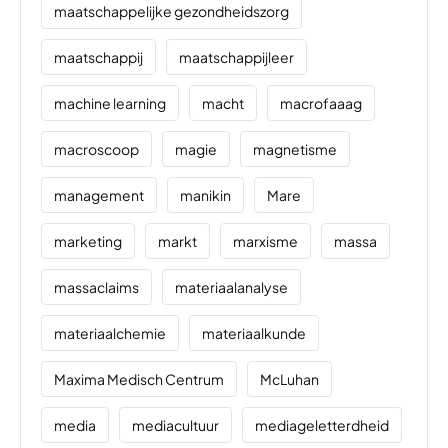
maatschappelijke gezondheidszorg
maatschappij
maatschappijleer
machine learning
macht
macrofaaag
macroscoop
magie
magnetisme
management
manikin
Mare
marketing
markt
marxisme
massa
massaclaims
materiaalanalyse
materiaalchemie
materiaalkunde
Maxima Medisch Centrum
McLuhan
media
mediacultuur
mediageletterdheid