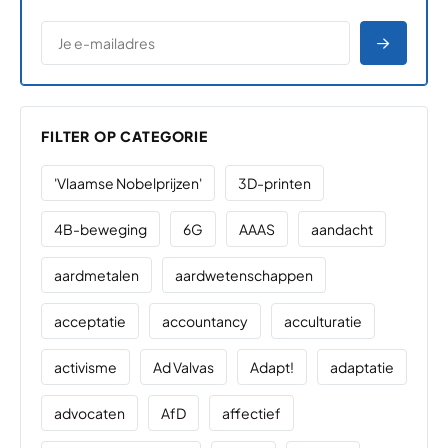
*
E-MAILADRES
*
"
" geeft vereiste velden aan
AANME
FILTER OP CATEGORIE
'Vlaamse Nobelprijzen'
3D-printen
4B-beweging
6G
AAAS
aandacht
aardmetalen
aardwetenschappen
acceptatie
accountancy
acculturatie
activisme
Ad Valvas
Adapt!
adaptatie
advocaten
AfD
affectief