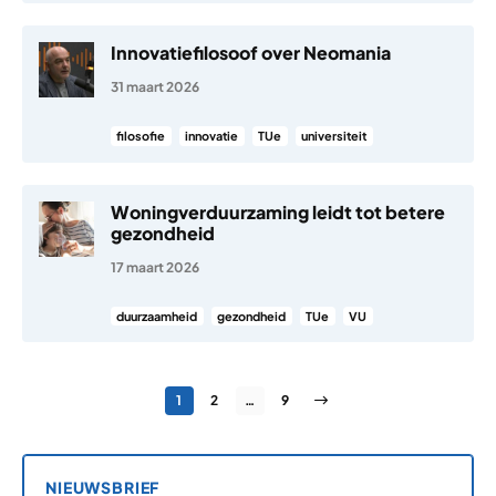
Innovatiefilosoof over Neomania
31 maart 2026
filosofie
innovatie
TUe
universiteit
Woningverduurzaming leidt tot betere
gezondheid
17 maart 2026
duurzaamheid
gezondheid
TUe
VU
Berichten paginering
Pagina
Pagina
Pagina
Volgende pagina
1
2
…
9
NIEUWSBRIEF