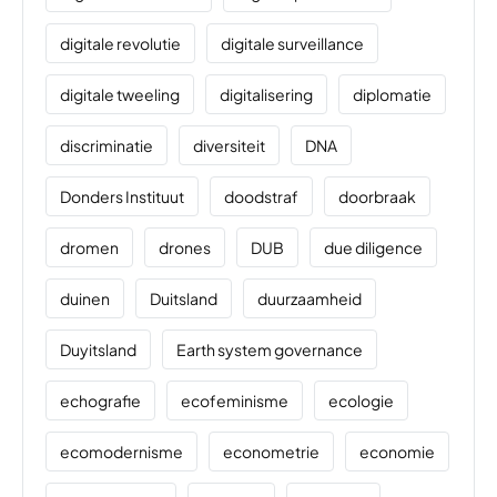
digitale revolutie
digitale surveillance
digitale tweeling
digitalisering
diplomatie
discriminatie
diversiteit
DNA
Donders Instituut
doodstraf
doorbraak
dromen
drones
DUB
due diligence
duinen
Duitsland
duurzaamheid
Duyitsland
Earth system governance
echografie
ecofeminisme
ecologie
ecomodernisme
econometrie
economie