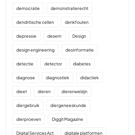
democratie
demonstratierecht
dendritische cellen
denkfouten
depressie
desem
Design
design engineering
desinformatie
detectie
detector
diabetes
diagnose
diagnostiek
didactiek
dieet
dieren
dierenwelzijn
diergebruik
diergeneeskunde
dierproeven
Diggit Magazine
Digital Services Act
digitale platformen