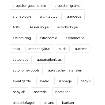
arbeid en gezondheid
arbeidsmigranten
archeologie
architectuur
armoede
ASML
Assyriologie
astrobiologie
astromining
astronomie
asymmetrie
atlas
attentiecylcus
audit
autisme
autocratie
automation bias
autonome robots
auxetische materialen
avant garde
avatar
Babbage
baby's
babylab
bacterie
bacteriën
bacteriofagen
balans
banken