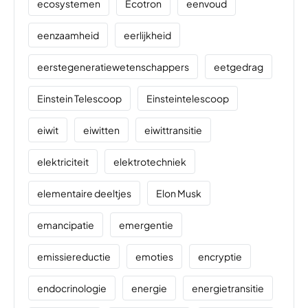
ecosystemen
Ecotron
eenvoud
eenzaamheid
eerlijkheid
eerstegeneratiewetenschappers
eetgedrag
Einstein Telescoop
Einsteintelescoop
eiwit
eiwitten
eiwittransitie
elektriciteit
elektrotechniek
elementaire deeltjes
Elon Musk
emancipatie
emergentie
emissiereductie
emoties
encryptie
endocrinologie
energie
energietransitie