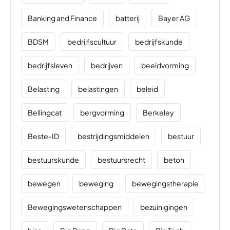
Banking and Finance
batterij
Bayer AG
BDSM
bedrijfscultuur
bedrijfskunde
bedrijfsleven
bedrijven
beeldvorming
Belasting
belastingen
beleid
Bellingcat
bergvorming
Berkeley
Beste-ID
bestrijdingsmiddelen
bestuur
bestuurskunde
bestuursrecht
beton
bewegen
beweging
bewegingstherapie
Bewegingswetenschappen
bezuinigingen