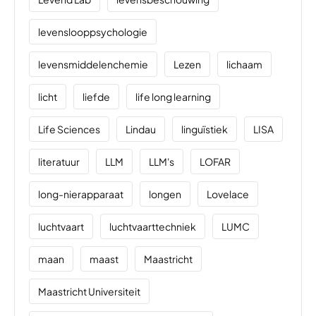
levenslooppsychologie
levensmiddelenchemie
Lezen
lichaam
licht
liefde
life long learning
Life Sciences
Lindau
linguïstiek
LISA
literatuur
LLM
LLM's
LOFAR
long-nierapparaat
longen
Lovelace
luchtvaart
luchtvaarttechniek
LUMC
maan
maast
Maastricht
Maastricht Universiteit