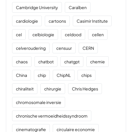
Cambridge University
Caraïben
cardiologie
cartoons
Casimir Institute
cel
celbiologie
celdood
cellen
celveroudering
censuur
CERN
chaos
chatbot
chatgpt
chemie
China
chip
ChipNL
chips
chiraliteit
chirurgie
Chris Hedges
chromosomale inversie
chronische vermoeidheidssyndroom
cinematografie
circulaire economie