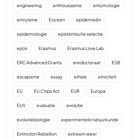
engineering
enthousiasme
entomologie
entryisme
Eoceen
epidemieën
epidemiologie
epistemische selectie
epos
Erasmus
Erasmus Love Lab
ERC Advanced Grants
eredoctoraat
ESB
escapisme
essay
ethiek
etniciteit
EU
EU Chips Act
EUR
Europa
EUV
evaluatie
evolutie
evolutiebiologie
experimentele natuurkunde
Extinction Rebellion
extreem weer