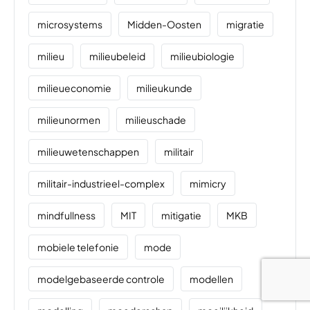
microsystems
Midden-Oosten
migratie
milieu
milieubeleid
milieubiologie
milieueconomie
milieukunde
milieunormen
milieuschade
milieuwetenschappen
militair
militair-industrieel-complex
mimicry
mindfullness
MIT
mitigatie
MKB
mobiele telefonie
mode
modelgebaseerde controle
modellen