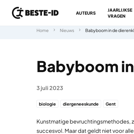
JAARLIJKSE
AUTEURS
VRAGEN
Ga naar inhoud
Home
Nieuws
Babyboom in de dierenkl
Babyboom in 
3 juli 2023
biologie
diergeneeskunde
Gent
Kunstmatige bevruchtingsmethodes, zoals
succesvol. Maar dat geldt niet voor all