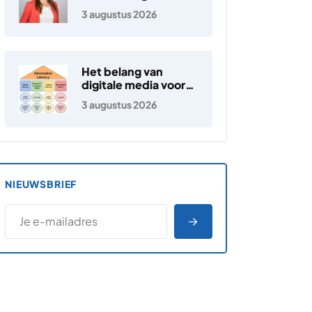
3 augustus 2026
Het belang van
digitale media voor
jongeren
3 augustus 2026
NIEUWSBRIEF
*
E-MAILADRES
*
"
" geeft vereiste velden aan
AANMELDEN