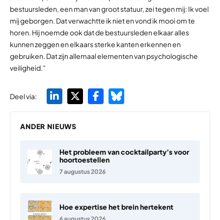
bestuursleden, een man van groot statuur, zei tegen mij: Ik voel
mij geborgen. Dat verwachtte ik niet en vond ik mooi om te
horen. Hij noemde ook dat de bestuursleden elkaar alles
kunnen zeggen en elkaars sterke kanten erkennen en
gebruiken. Dat zijn allemaal elementen van psychologische
veiligheid.”
Deel via:
ANDER NIEUWS
Het probleem van cocktailparty’s voor
hoortoestellen
7 augustus 2026
Hoe expertise het brein hertekent
6 augustus 2026