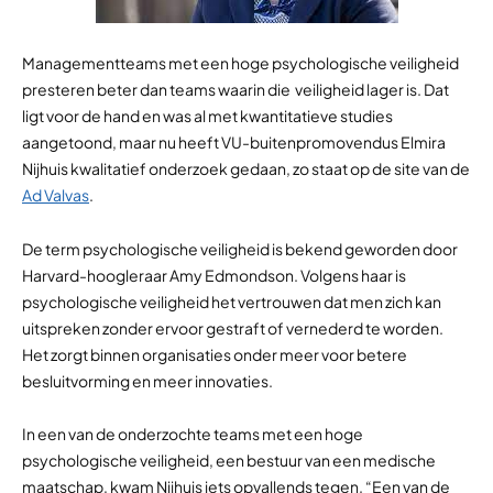
Managementteams met een hoge psychologische veiligheid
presteren beter dan teams waarin die veiligheid lager is. Dat
ligt voor de hand en was al met kwantitatieve studies
aangetoond, maar nu heeft VU-buitenpromovendus Elmira
Nijhuis kwalitatief onderzoek gedaan, zo staat op de site van de
Ad Valvas
.
De term psychologische veiligheid is bekend geworden door
Harvard-hoogleraar Amy Edmondson. Volgens haar is
psychologische veiligheid het vertrouwen dat men zich kan
uitspreken zonder ervoor gestraft of vernederd te worden.
Het zorgt binnen organisaties onder meer voor betere
besluitvorming en meer innovaties.
In een van de onderzochte teams met een hoge
psychologische veiligheid, een bestuur van een medische
maatschap, kwam Nijhuis iets opvallends tegen. “Een van de