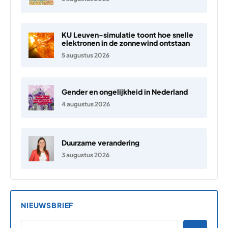
KU Leuven-simulatie toont hoe snelle
elektronen in de zonnewind ontstaan
5 augustus 2026
Gender en ongelijkheid in Nederland
4 augustus 2026
Duurzame verandering
3 augustus 2026
NIEUWSBRIEF
*
E-MAILADRES
*
"
" geeft vereiste velden aan