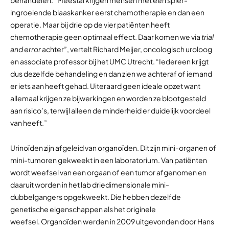
behandelen. “Meestal krijgen mensen met een spier-
ingroeiende blaaskanker eerst chemotherapie en dan een
operatie. Maar bij drie op de vier patiënten heeft
chemotherapie geen optimaal effect. Daar komen we via
trial
and error
achter”, vertelt Richard Meijer, oncologisch uroloog
en associate professor bij het UMC Utrecht. “Iedereen krijgt
dus dezelfde behandeling en dan zien we achteraf of iemand
er iets aan heeft gehad. Uiteraard geen ideale opzet want
allemaal krijgen ze bijwerkingen en worden ze blootgesteld
aan risico’s, terwijl alleen de minderheid er duidelijk voordeel
van heeft.”
Urinoïden zijn afgeleid van organoïden. Dit zijn mini-organen of
mini-tumoren gekweekt in een laboratorium. Van patiënten
wordt weefsel van een orgaan of een tumor afgenomen en
daaruit worden in het lab driedimensionale mini-
dubbelgangers opgekweekt. Die hebben dezelfde
genetische eigenschappen als het originele
weefsel. Organoïden werden in 2009 uitgevonden door Hans