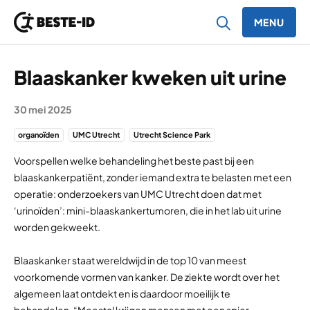
MENU
Ga naar inhoud
Blaaskanker kweken uit urine
30 mei 2025
organoïden
UMC Utrecht
Utrecht Science Park
Voorspellen welke behandeling het beste past bij een
blaaskankerpatiënt, zonder iemand extra te belasten met een
operatie: onderzoekers van UMC Utrecht doen dat met
‘urinoïden’: mini-blaaskankertumoren, die in het lab uit urine
worden gekweekt.
Blaaskanker staat wereldwijd in de top 10 van meest
voorkomende vormen van kanker. De ziekte wordt over het
algemeen laat ontdekt en is daardoor moeilijk te