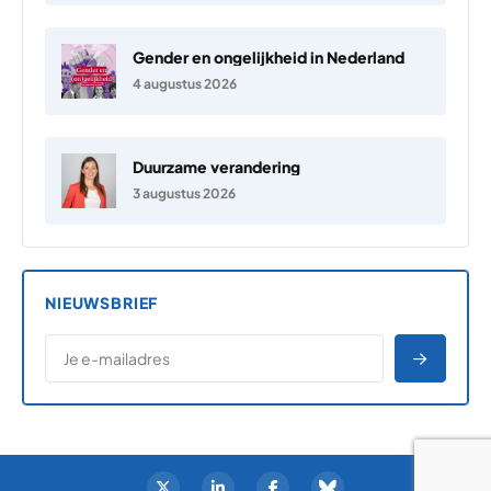
Gender en ongelijkheid in Nederland
4 augustus 2026
Duurzame verandering
3 augustus 2026
NIEUWSBRIEF
*
E-MAILADRES
*
"
" geeft vereiste velden aan
AANME