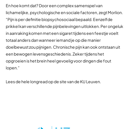
En hoe komt dat? Door een complex samenspel van
lichamelijke, psychologische en sociale factoren, zegt Morlion.
“Pijn is per definitie biopsychosociaal bepaald. Eenzelfde
prikkel kan verschillende pijnbelevingen uitlokken. Per ongeluk
in aanraking komen met een sigaret tijdens een feestje voelt
totaal anders dan wanneer iemand je op die manier
doelbewust zou pijnigen. Chronische pijn kan ook ontstaan uit
een bewogen levensgeschiedenis. Zeker tijdens het
opgroeien is het brein heel gevoelig voor dingen die fout
lopen.”
Lees de hele longread op de site van de KU Leuven.