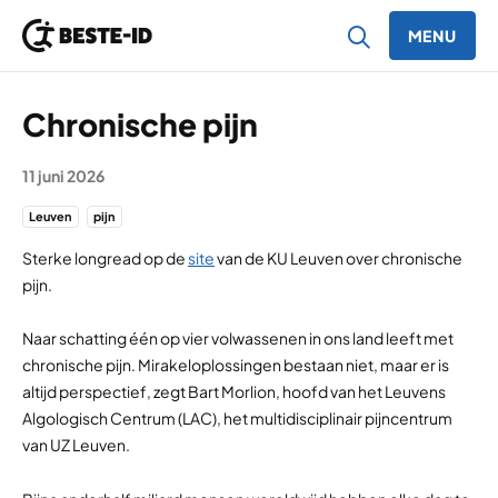
MENU
Ga naar inhoud
Chronische pijn
11 juni 2026
Leuven
pijn
Sterke longread op de
site
van de KU Leuven over chronische
pijn.
Naar schatting één op vier volwassenen in ons land leeft met
chronische pijn. Mirakeloplossingen bestaan niet, maar er is
altijd perspectief, zegt Bart Morlion, hoofd van het Leuvens
Algologisch Centrum (LAC), het multidisciplinair pijncentrum
van UZ Leuven.