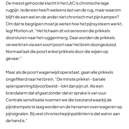
De meest gehoorde klacht in het LAC is chronische lage
rugpijn. Iedereen heeft weleens last van de rug, maar waarom
blijft de een wel en de ander niet chronisch met pijn kampen?
Om dat te begrijpen moet je weten hoe het pijnsysteem werkt,
legt Morlion uit. “Het lichaam zit vol sensoren die prikkels
doorsturen naar het ruggenmerg. Daar worden de prikkels
verwerkt en via een soort poort naar het brein doorgesluisd.
Normaal laat die poort enkel prikkels door die wijzen op
gevaar.”
Maar als de poort wagenwijd openstaat, gaan alle prikkels
ongefilterd naar het brein. “De minste prikkel – banale
spierspanning bijvoorbeeld – lokt dan pijn uit. Als een
brandalarm dat afgaat zonder dat er sprake is van vuur.
Centrale sensitisatie noemen we die toestand waarbij de
pijndrempels te laag worden en de hersenen overreageren op
pijnsignalen. Bij veel chronischepijnpatiënten is dat wat er aan
de hand is.”