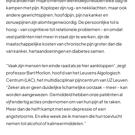
Bijna anderhalf miljard mensen wereldwijd hebben elke dag te
kampen met pijn. Koploper zijn rug- en nekklachten, maar ook
andere gewrichtspijnen, hoofdpijn, pijn na kanker en
zenuwpijnen zijn alomtegenwoordig. De persoonlijke tol is
hoog – van cognitieve tot relationele problemen – en omdat
veel patiënten niet meer in staat zijn te werken, zijn de
maatschappelijke kosten van chronische pijn groter dan die
van kanker, hartaandoeningen en diabetes samen.
“Vaak zijn mensen ten einde raad als ze hier aankloppen”, zegt
professor Bart Morlion, hoofd van het Leuvens Algologisch
Centrum (LAC), het multidisciplinair pijncentrum van UZ Leuven.
“Zeker als er geen duidelijke lichamelijke oorzaak – meer – kan
worden aangewezen. Gemiddeld hebben onze patiënten al
vijfendertig acties ondernomen om van hun pijn af te raken.
Meer dan de helft kampt met een depressie of een
angststoornis. En elke week zie ik mensen die hun toevlucht
nemen tot alcohol of kalmeermiddelen.”