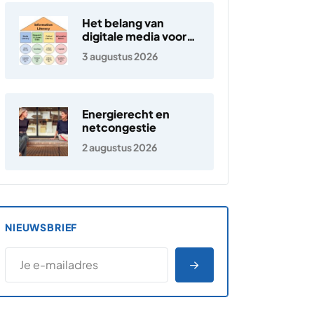
Het belang van
digitale media voor
jongeren
3 augustus 2026
Energierecht en
netcongestie
2 augustus 2026
NIEUWSBRIEF
*
E-MAILADRES
*
"
" geeft vereiste velden aan
AANMELDEN