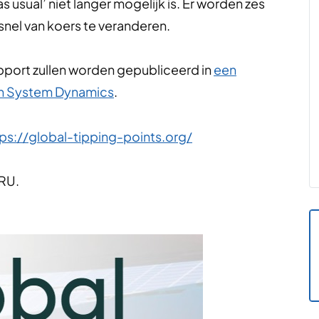
 usual’ niet langer mogelijk is. Er worden zes
nel van koers te veranderen.
pport zullen worden gepubliceerd in
een
arth System Dynamics
.
tps://global-tipping-points.org/
RU.