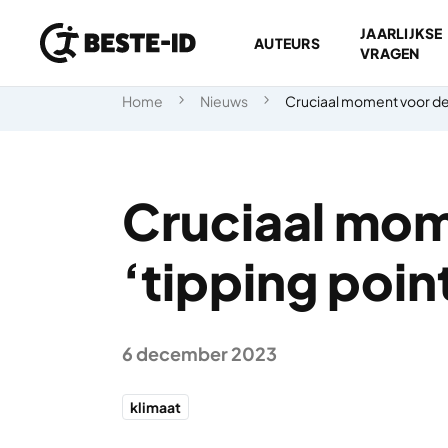
JAARLIJKSE
AUTEURS
VRAGEN
Ga naar inhoud
Home
Nieuws
Cruciaal moment voor de 
Cruciaal mom
‘tipping poin
6 december 2023
klimaat