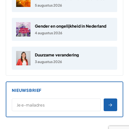
5 augustus 2026
Gender en ongelijkheid in Nederland
4 augustus 2026
Duurzame verandering
3 augustus 2026
NIEUWSBRIEF
*
E-MAILADRES
*
"
" geeft vereiste velden aan
AANME