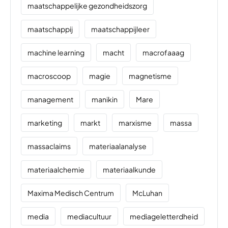
maatschappelijke gezondheidszorg
maatschappij
maatschappijleer
machine learning
macht
macrofaaag
macroscoop
magie
magnetisme
management
manikin
Mare
marketing
markt
marxisme
massa
massaclaims
materiaalanalyse
materiaalchemie
materiaalkunde
Maxima Medisch Centrum
McLuhan
media
mediacultuur
mediageletterdheid