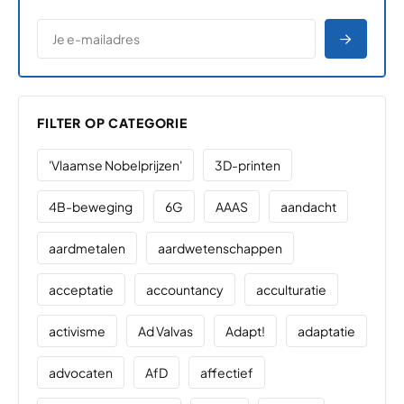
*
E-MAILADRES
*
"
" geeft vereiste velden aan
AANME
FILTER OP CATEGORIE
'Vlaamse Nobelprijzen'
3D-printen
4B-beweging
6G
AAAS
aandacht
aardmetalen
aardwetenschappen
acceptatie
accountancy
acculturatie
activisme
Ad Valvas
Adapt!
adaptatie
advocaten
AfD
affectief