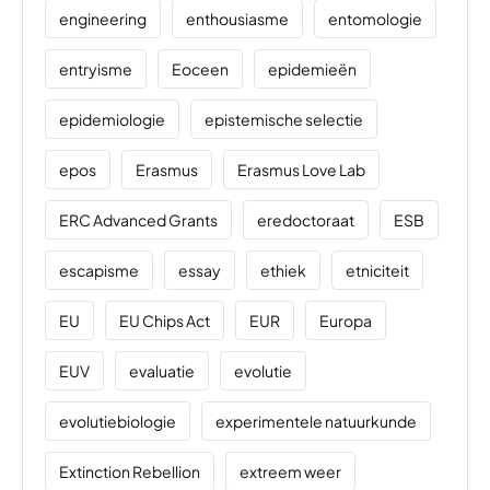
engineering
enthousiasme
entomologie
entryisme
Eoceen
epidemieën
epidemiologie
epistemische selectie
epos
Erasmus
Erasmus Love Lab
ERC Advanced Grants
eredoctoraat
ESB
escapisme
essay
ethiek
etniciteit
EU
EU Chips Act
EUR
Europa
EUV
evaluatie
evolutie
evolutiebiologie
experimentele natuurkunde
Extinction Rebellion
extreem weer