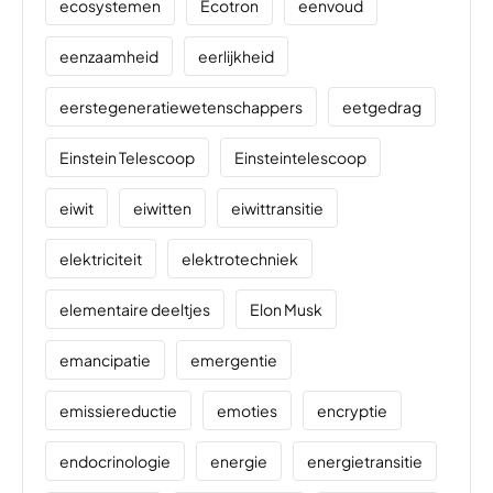
ecosystemen
Ecotron
eenvoud
eenzaamheid
eerlijkheid
eerstegeneratiewetenschappers
eetgedrag
Einstein Telescoop
Einsteintelescoop
eiwit
eiwitten
eiwittransitie
elektriciteit
elektrotechniek
elementaire deeltjes
Elon Musk
emancipatie
emergentie
emissiereductie
emoties
encryptie
endocrinologie
energie
energietransitie