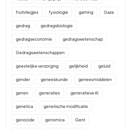
fruitvliegjes
fysiologie
gaming
Gaza
gedrag
gedragsbiologie
gedragseconomie
gedragswetenschap
Gedragswetenschappen
geestelijke verzorging
gelijkheid
geluid
gender
geneeskunde
geneesmiddelen
genen
generaties
generatieve AI
genetica
genetische modificatie
genocide
genomica
Gent