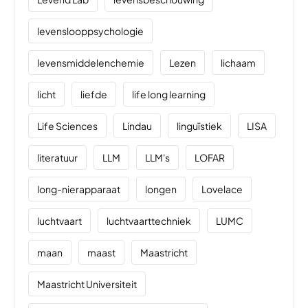
levenslooppsychologie
levensmiddelenchemie
Lezen
lichaam
licht
liefde
life long learning
Life Sciences
Lindau
linguïstiek
LISA
literatuur
LLM
LLM's
LOFAR
long-nierapparaat
longen
Lovelace
luchtvaart
luchtvaarttechniek
LUMC
maan
maast
Maastricht
Maastricht Universiteit