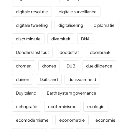
digitale revolutie
digitale surveillance
digitale tweeling
digitalisering
diplomatie
discriminatie
diversiteit
DNA
Donders Instituut
doodstraf
doorbraak
dromen
drones
DUB
due diligence
duinen
Duitsland
duurzaamheid
Duyitsland
Earth system governance
echografie
ecofeminisme
ecologie
ecomodernisme
econometrie
economie