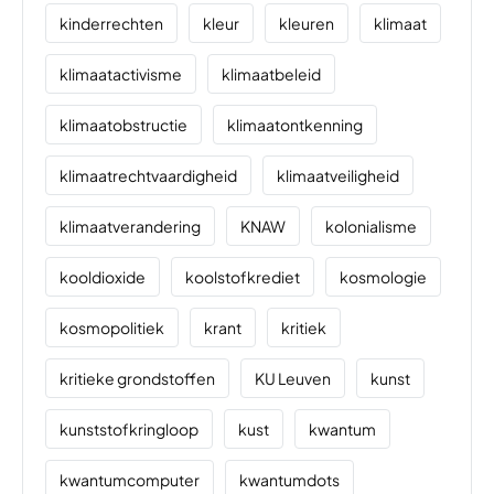
kinderrechten
kleur
kleuren
klimaat
klimaatactivisme
klimaatbeleid
klimaatobstructie
klimaatontkenning
klimaatrechtvaardigheid
klimaatveiligheid
klimaatverandering
KNAW
kolonialisme
kooldioxide
koolstofkrediet
kosmologie
kosmopolitiek
krant
kritiek
kritieke grondstoffen
KU Leuven
kunst
kunststofkringloop
kust
kwantum
kwantumcomputer
kwantumdots