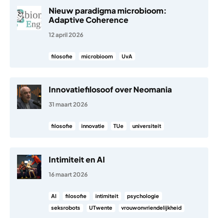
Nieuw paradigma microbioom:
Adaptive Coherence
12 april 2026
filosofie
microbioom
UvA
Innovatiefilosoof over Neomania
31 maart 2026
filosofie
innovatie
TUe
universiteit
Intimiteit en AI
16 maart 2026
AI
filosofie
intimiteit
psychologie
seksrobots
UTwente
vrouwonvriendelijkheid