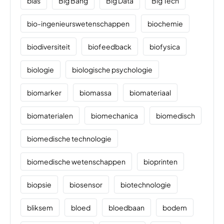
bias
Big Bang
Big Data
Big Tech
bio-ingenieurswetenschappen
biochemie
biodiversiteit
biofeedback
biofysica
biologie
biologische psychologie
biomarker
biomassa
biomateriaal
biomaterialen
biomechanica
biomedisch
biomedische technologie
biomedische wetenschappen
bioprinten
biopsie
biosensor
biotechnologie
bliksem
bloed
bloedbaan
bodem