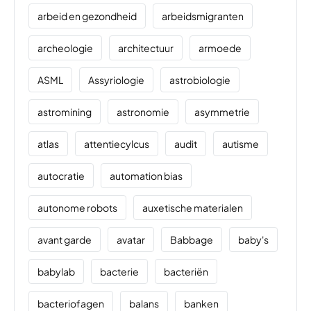
arbeid en gezondheid
arbeidsmigranten
archeologie
architectuur
armoede
ASML
Assyriologie
astrobiologie
astromining
astronomie
asymmetrie
atlas
attentiecylcus
audit
autisme
autocratie
automation bias
autonome robots
auxetische materialen
avant garde
avatar
Babbage
baby's
babylab
bacterie
bacteriën
bacteriofagen
balans
banken