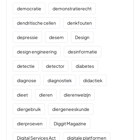
democratie
demonstratierecht
dendritische cellen
denkfouten
depressie
desem
Design
design engineering
desinformatie
detectie
detector
diabetes
diagnose
diagnostiek
didactiek
dieet
dieren
dierenwelzijn
diergebruik
diergeneeskunde
dierproeven
Diggit Magazine
Digital Services Act
digitale platformen