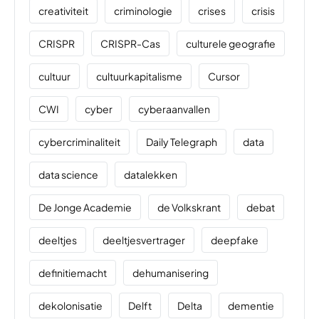
creativiteit
criminologie
crises
crisis
CRISPR
CRISPR-Cas
culturele geografie
cultuur
cultuurkapitalisme
Cursor
CWI
cyber
cyberaanvallen
cybercriminaliteit
Daily Telegraph
data
data science
datalekken
De Jonge Academie
de Volkskrant
debat
deeltjes
deeltjesvertrager
deepfake
definitiemacht
dehumanisering
dekolonisatie
Delft
Delta
dementie