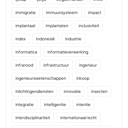
immigratie
immuunsysteem
impact
implantaat
implantaten
inclusiviteit
index
Indonesië
industrie
informatica
informatieverwerking
infrarood
infrastructuur
ingenieur
ingenieurswetenschappen
inkoop
inlichtingendiensten
innovatie
insecten
integratie
intelligentie
intentie
interdisciplinariteit
internationaal recht