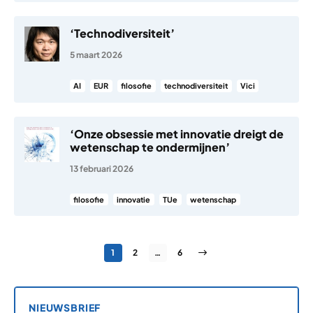
‘Technodiversiteit’
5 maart 2026
AI
EUR
filosofie
technodiversiteit
Vici
‘Onze obsessie met innovatie dreigt de
wetenschap te ondermijnen’
13 februari 2026
filosofie
innovatie
TUe
wetenschap
Berichten paginering
Pagina
Pagina
Pagina
Volgende pagina
1
2
…
6
NIEUWSBRIEF