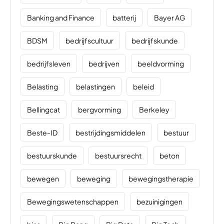
Banking and Finance
batterij
Bayer AG
BDSM
bedrijfscultuur
bedrijfskunde
bedrijfsleven
bedrijven
beeldvorming
Belasting
belastingen
beleid
Bellingcat
bergvorming
Berkeley
Beste-ID
bestrijdingsmiddelen
bestuur
bestuurskunde
bestuursrecht
beton
bewegen
beweging
bewegingstherapie
Bewegingswetenschappen
bezuinigingen