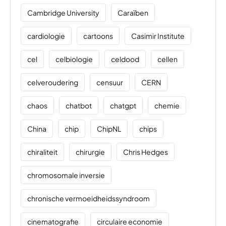
Cambridge University
Caraïben
cardiologie
cartoons
Casimir Institute
cel
celbiologie
celdood
cellen
celveroudering
censuur
CERN
chaos
chatbot
chatgpt
chemie
China
chip
ChipNL
chips
chiraliteit
chirurgie
Chris Hedges
chromosomale inversie
chronische vermoeidheidssyndroom
cinematografie
circulaire economie