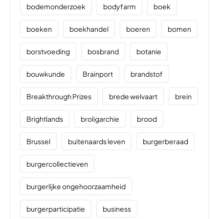
bodemonderzoek
bodyfarm
boek
boeken
boekhandel
boeren
bomen
borstvoeding
bosbrand
botanie
bouwkunde
Brainport
brandstof
Breakthrough Prizes
brede welvaart
brein
Brightlands
broligarchie
brood
Brussel
buitenaards leven
burgerberaad
burgercollectieven
burgerlijke ongehoorzaamheid
burgerparticipatie
business