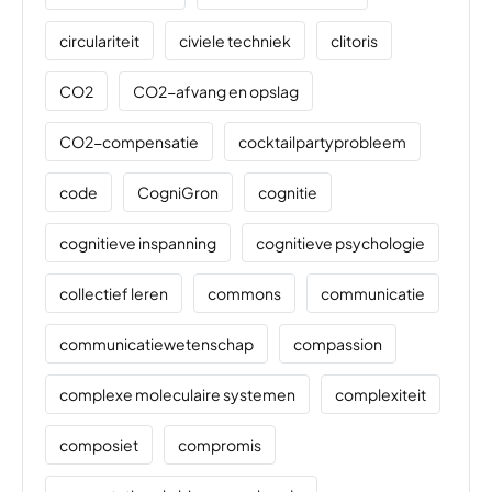
circulariteit
civiele techniek
clitoris
CO2
CO2-afvang en opslag
CO2-compensatie
cocktailpartyprobleem
code
CogniGron
cognitie
cognitieve inspanning
cognitieve psychologie
collectief leren
commons
communicatie
communicatiewetenschap
compassion
complexe moleculaire systemen
complexiteit
composiet
compromis