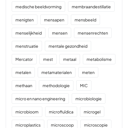
medische beeldvorming
membraandestillatie
menigten
mensapen
mensbeeld
menselijkheid
mensen
mensenrechten
menstruatie
mentale gezondheid
Mercator
mest
metaal
metabolisme
metalen
metamaterialen
meten
methaan
methodologie
MIC
micro en nano engineering
microbiologie
microbioom
microfluïdica
microgel
microplastics
microscoop
microscopie