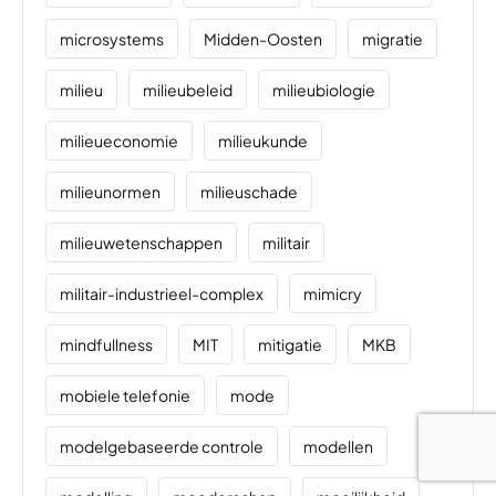
microsystems
Midden-Oosten
migratie
milieu
milieubeleid
milieubiologie
milieueconomie
milieukunde
milieunormen
milieuschade
milieuwetenschappen
militair
militair-industrieel-complex
mimicry
mindfullness
MIT
mitigatie
MKB
mobiele telefonie
mode
modelgebaseerde controle
modellen