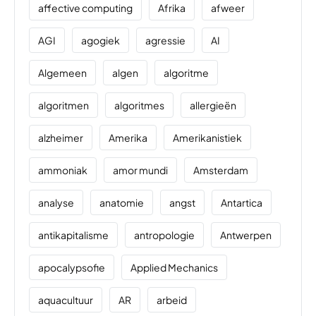
affective computing
Afrika
afweer
AGI
agogiek
agressie
AI
Algemeen
algen
algoritme
algoritmen
algoritmes
allergieën
alzheimer
Amerika
Amerikanistiek
ammoniak
amor mundi
Amsterdam
analyse
anatomie
angst
Antartica
antikapitalisme
antropologie
Antwerpen
apocalypsofie
Applied Mechanics
aquacultuur
AR
arbeid