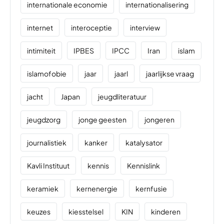
internationale economie
internationalisering
internet
interoceptie
interview
intimiteit
IPBES
IPCC
Iran
islam
islamofobie
jaar
jaarl
jaarlijkse vraag
jacht
Japan
jeugdliteratuur
jeugdzorg
jonge geesten
jongeren
journalistiek
kanker
katalysator
Kavli Instituut
kennis
Kennislink
keramiek
kernenergie
kernfusie
keuzes
kiesstelsel
KIN
kinderen