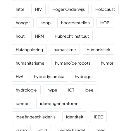
hitte
HIV
Hoger Onderwijs
Holocaust
honger
hoop
hoortoestellen
HOP
hout
HRM
Hubrecht Instituut
Huizingalezing
humanisme
Humanistiek
humanitarisme
humanoïde robots
humor
HvA
hydrodynamica
hydrogel
hydrologie
hype
ICT
idee
ideeën
ideeëngeneratoren
ideeëngeschiedenis
identiteit
IEEE
ijskap
ijstijd
illegale handel
imec