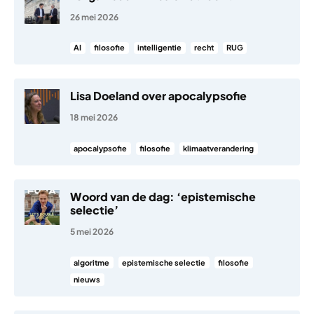
26 mei 2026
AI
filosofie
intelligentie
recht
RUG
Lisa Doeland over apocalypsofie
18 mei 2026
apocalypsofie
filosofie
klimaatverandering
Woord van de dag: ‘epistemische
selectie’
5 mei 2026
algoritme
epistemische selectie
filosofie
nieuws