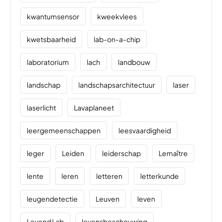
kwantumsensor
kweekvlees
kwetsbaarheid
lab-on-a-chip
laboratorium
lach
landbouw
landschap
landschapsarchitectuur
laser
laserlicht
Lavaplaneet
leergemeenschappen
leesvaardigheid
leger
Leiden
leiderschap
Lemaître
lente
leren
letteren
letterkunde
leugendetectie
Leuven
leven
Levend Lab
levensbeschouwing