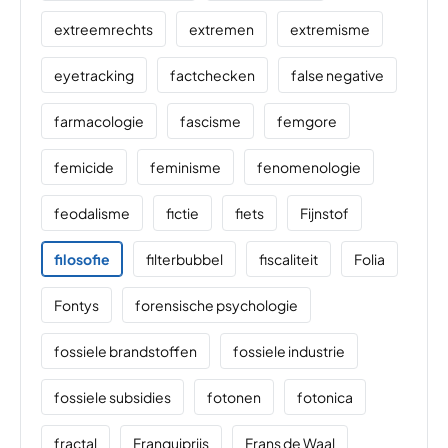
extreemrechts
extremen
extremisme
eyetracking
factchecken
false negative
farmacologie
fascisme
femgore
femicide
feminisme
fenomenologie
feodalisme
fictie
fiets
Fijnstof
filosofie
filterbubbel
fiscaliteit
Folia
Fontys
forensische psychologie
fossiele brandstoffen
fossiele industrie
fossiele subsidies
fotonen
fotonica
fractal
Franquiprijs
Frans de Waal