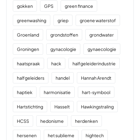
gokken
GPS
green finance
greenwashing
griep
groene waterstof
Groenland
grondstoffen
grondwater
Groningen
gynacologie
gynaecologie
haatspraak
hack
halfgeleiderindustrie
halfgeleiders
handel
Hannah Arendt
haptiek
harmonisatie
hart-symbool
Hartstichting
Hasselt
Hawkingstraling
HCSS
hedonisme
herdenken
hersenen
het sublieme
hightech