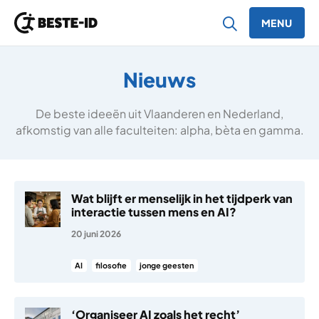
MENU
Ga naar inhoud
Nieuws
De beste ideeën uit Vlaanderen en Nederland,
afkomstig van alle faculteiten: alpha, bèta en gamma.
Wat blijft er menselijk in het tijdperk van
interactie tussen mens en AI?
20 juni 2026
AI
filosofie
jonge geesten
‘Organiseer AI zoals het recht’