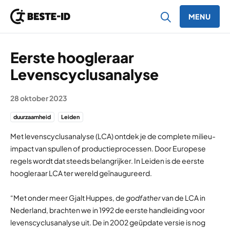
MENU
Ga naar inhoud
Eerste hoogleraar
Levenscyclusanalyse
28 oktober 2023
duurzaamheid
Leiden
Met levenscyclusanalyse (LCA) ontdek je de complete milieu-
impact van spullen of productieprocessen. Door Europese
regels wordt dat steeds belangrijker. In Leiden is de eerste
hoogleraar LCA ter wereld geïnaugureerd.
“Met onder meer Gjalt Huppes, de
godfather
van de LCA in
Nederland, brachten we in 1992 de eerste handleiding voor
levenscyclusanalyse uit. De in 2002 geüpdate versie is nog