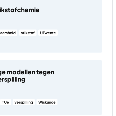
ikstofchemie
zaamheid
stikstof
UTwente
ge modellen tegen
rspilling
TUe
verspilling
Wiskunde