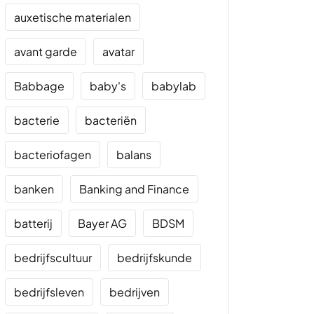
auxetische materialen
avant garde
avatar
Babbage
baby's
babylab
bacterie
bacteriën
bacteriofagen
balans
banken
Banking and Finance
batterij
Bayer AG
BDSM
bedrijfscultuur
bedrijfskunde
bedrijfsleven
bedrijven