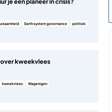
r je een planeer in crisis?
urzaamheid
Earth system governance
politiek
 over kweekvlees
kweekvlees
Wagenigen