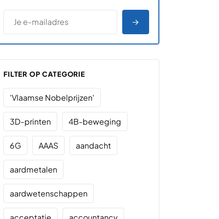
*
E-MAILADRES
*
"
" geeft vereiste velden aan
AANMELDEN
FILTER OP CATEGORIE
'Vlaamse Nobelprijzen'
3D-printen
4B-beweging
6G
AAAS
aandacht
aardmetalen
aardwetenschappen
acceptatie
accountancy