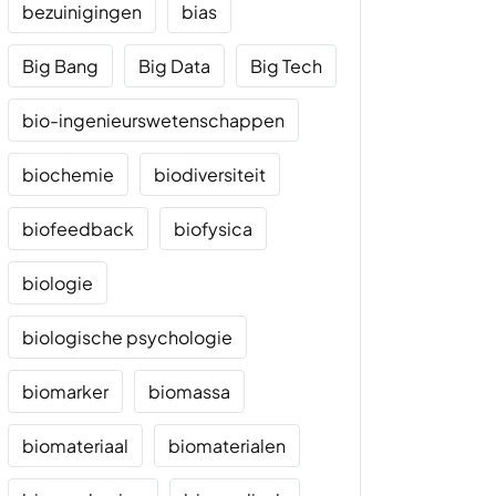
bezuinigingen
bias
Big Bang
Big Data
Big Tech
bio-ingenieurswetenschappen
biochemie
biodiversiteit
biofeedback
biofysica
biologie
biologische psychologie
biomarker
biomassa
biomateriaal
biomaterialen