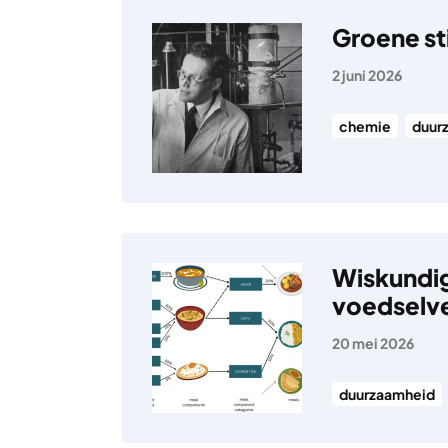
Groene st
2 juni 2026
chemie
duur
Wiskundi
voedselve
20 mei 2026
duurzaamheid