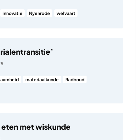
innovatie
Nyenrode
welvaart
ialentransitie’
25
zaamheid
materiaalkunde
Radboud
 eten met wiskunde
5