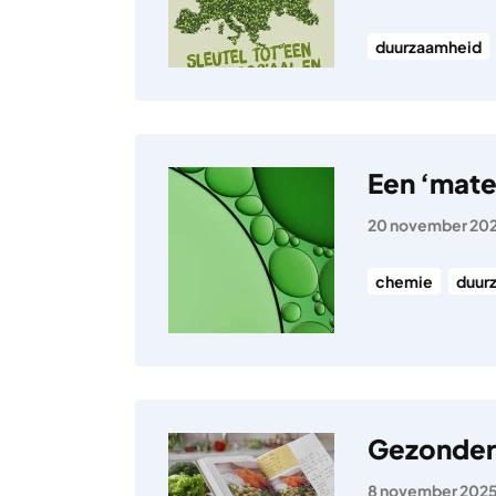
duurzaamheid
Een ‘mater
20 november 20
chemie
duur
Gezonder
8 november 202