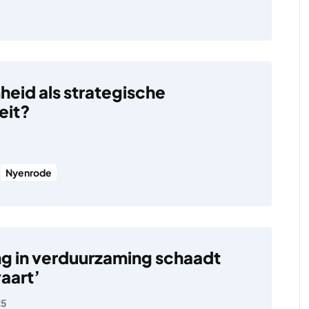
eid als strategische
eit?
Nyenrode
ng in verduurzaming schaadt
aart’
25