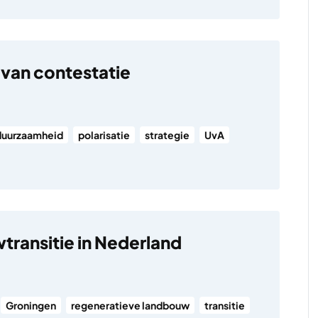
 van contestatie
duurzaamheid
polarisatie
strategie
UvA
ransitie in Nederland
Groningen
regeneratieve landbouw
transitie