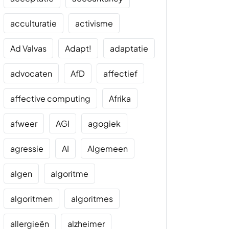
acculturatie
activisme
Ad Valvas
Adapt!
adaptatie
advocaten
AfD
affectief
affective computing
Afrika
afweer
AGI
agogiek
agressie
AI
Algemeen
algen
algoritme
algoritmen
algoritmes
allergieën
alzheimer