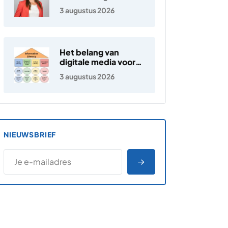
3 augustus 2026
Het belang van
digitale media voor
jongeren
3 augustus 2026
NIEUWSBRIEF
*
E-MAILADRES
*
"
" geeft vereiste velden aan
AANMELDEN