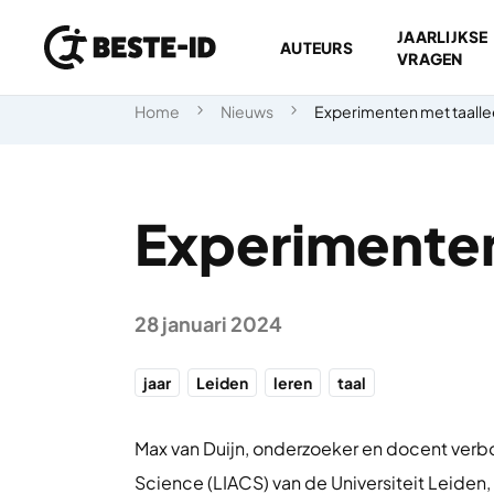
JAARLIJKSE
AUTEURS
VRAGEN
Ga naar inhoud
Home
Nieuws
Experimenten met taalle
Experimenten
28 januari 2024
jaar
Leiden
leren
taal
Max van Duijn, onderzoeker en docent verb
Science (LIACS) van de Universiteit Leide