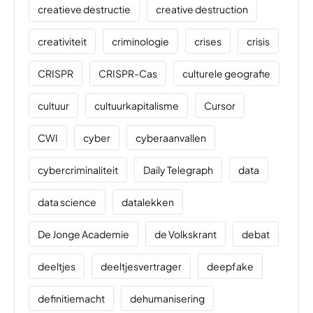
creatieve destructie
creative destruction
creativiteit
criminologie
crises
crisis
CRISPR
CRISPR-Cas
culturele geografie
cultuur
cultuurkapitalisme
Cursor
CWI
cyber
cyberaanvallen
cybercriminaliteit
Daily Telegraph
data
data science
datalekken
De Jonge Academie
de Volkskrant
debat
deeltjes
deeltjesvertrager
deepfake
definitiemacht
dehumanisering