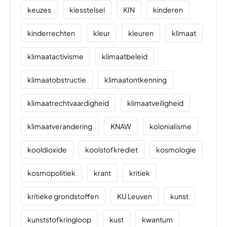
keuzes
kiesstelsel
KIN
kinderen
kinderrechten
kleur
kleuren
klimaat
klimaatactivisme
klimaatbeleid
klimaatobstructie
klimaatontkenning
klimaatrechtvaardigheid
klimaatveiligheid
klimaatverandering
KNAW
kolonialisme
kooldioxide
koolstofkrediet
kosmologie
kosmopolitiek
krant
kritiek
kritieke grondstoffen
KU Leuven
kunst
kunststofkringloop
kust
kwantum