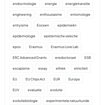
endocrinologie
energie
energietransitie
engineering
enthousiasme
entomologie
entryisme
Eoceen
epidemieën
epidemiologie
epistemische selectie
epos
Erasmus
Erasmus Love Lab
ERC Advanced Grants
eredoctoraat
ESB
escapisme
essay
ethiek
etniciteit
EU
EU Chips Act
EUR
Europa
EUV
evaluatie
evolutie
evolutiebiologie
experimentele natuurkunde