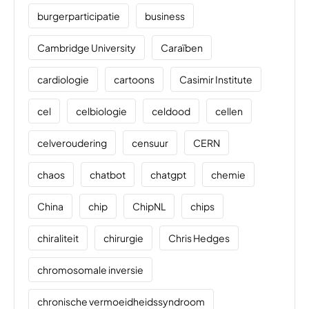
burgerparticipatie
business
Cambridge University
Caraïben
cardiologie
cartoons
Casimir Institute
cel
celbiologie
celdood
cellen
celveroudering
censuur
CERN
chaos
chatbot
chatgpt
chemie
China
chip
ChipNL
chips
chiraliteit
chirurgie
Chris Hedges
chromosomale inversie
chronische vermoeidheidssyndroom