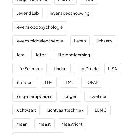
Levend Lab
levensbeschouwing
levenslooppsychologie
levensmiddelenchemie
Lezen
lichaam
licht
liefde
life long learning
Life Sciences
Lindau
linguïstiek
LISA
literatuur
LLM
LLM's
LOFAR
long-nierapparaat
longen
Lovelace
luchtvaart
luchtvaarttechniek
LUMC
maan
maast
Maastricht