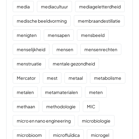
media
mediacultuur
mediageletterdheid
medische beeldvorming
membraandestillatie
menigten
mensapen
mensbeeld
menselijkheid
mensen
mensenrechten
menstruatie
mentale gezondheid
Mercator
mest
metaal
metabolisme
metalen
metamaterialen
meten
methaan
methodologie
MIC
micro en nano engineering
microbiologie
microbioom
microfluïdica
microgel