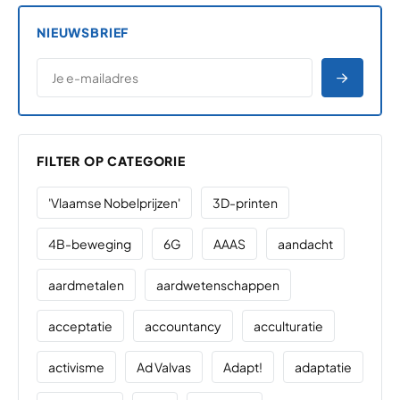
NIEUWSBRIEF
*
E-MAILADRES
*
"
" geeft vereiste velden aan
AANME
FILTER OP CATEGORIE
'Vlaamse Nobelprijzen'
3D-printen
4B-beweging
6G
AAAS
aandacht
aardmetalen
aardwetenschappen
acceptatie
accountancy
acculturatie
activisme
Ad Valvas
Adapt!
adaptatie