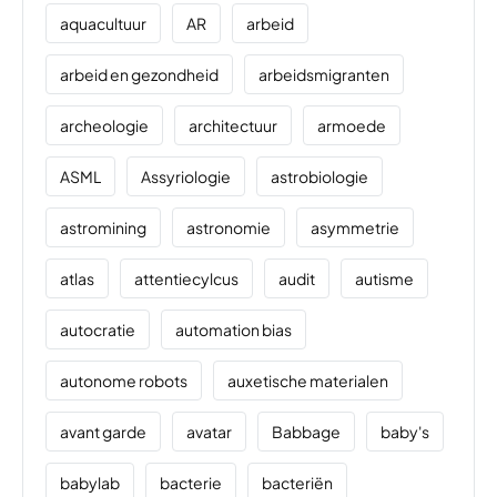
aquacultuur
AR
arbeid
arbeid en gezondheid
arbeidsmigranten
archeologie
architectuur
armoede
ASML
Assyriologie
astrobiologie
astromining
astronomie
asymmetrie
atlas
attentiecylcus
audit
autisme
autocratie
automation bias
autonome robots
auxetische materialen
avant garde
avatar
Babbage
baby's
babylab
bacterie
bacteriën