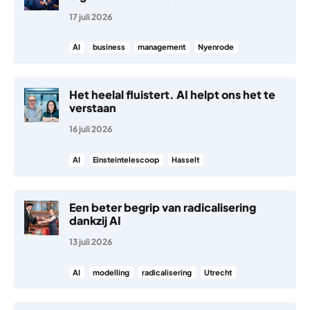
17 juli 2026
AI
business
management
Nyenrode
Het heelal fluistert. AI helpt ons het te
verstaan
16 juli 2026
AI
Einsteintelescoop
Hasselt
Een beter begrip van radicalisering
dankzij AI
13 juli 2026
AI
modelling
radicalisering
Utrecht