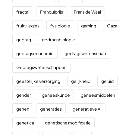
fractal
Franquiprijs
Frans de Waal
fruitvliegjes
fysiologie
gaming
Gaza
gedrag
gedragsbiologie
gedragseconomie
gedragswetenschap
Gedragswetenschappen
geestelijke verzorging
gelijkheid
geluid
gender
geneeskunde
geneesmiddelen
genen
generaties
generatieve AI
genetica
genetische modificatie