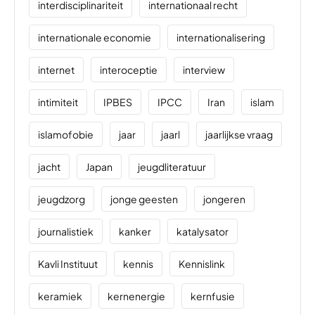
interdisciplinariteit
internationaal recht
internationale economie
internationalisering
internet
interoceptie
interview
intimiteit
IPBES
IPCC
Iran
islam
islamofobie
jaar
jaarl
jaarlijkse vraag
jacht
Japan
jeugdliteratuur
jeugdzorg
jonge geesten
jongeren
journalistiek
kanker
katalysator
Kavli Instituut
kennis
Kennislink
keramiek
kernenergie
kernfusie