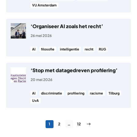
VU Amsterdam
‘Organiseer AI zoals het recht’
26 mei 2026
AI
filosofie
intelligentie
recht
RUG
‘Stop met datagedreven profilering’
20 mei 2026
AI
discriminatie
profilering
racisme
Tilburg
UvA
Berichten paginering
Pagina
Pagina
Pagina
Volgende pagina
1
2
…
12