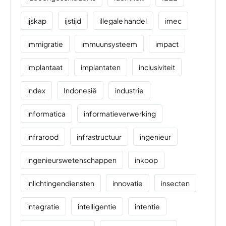
ijskap
ijstijd
illegale handel
imec
immigratie
immuunsysteem
impact
implantaat
implantaten
inclusiviteit
index
Indonesië
industrie
informatica
informatieverwerking
infrarood
infrastructuur
ingenieur
ingenieurswetenschappen
inkoop
inlichtingendiensten
innovatie
insecten
integratie
intelligentie
intentie