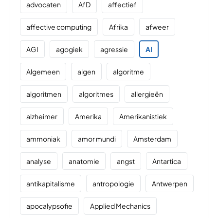
advocaten
AfD
affectief
affective computing
Afrika
afweer
AGI
agogiek
agressie
AI
Algemeen
algen
algoritme
algoritmen
algoritmes
allergieën
alzheimer
Amerika
Amerikanistiek
ammoniak
amor mundi
Amsterdam
analyse
anatomie
angst
Antartica
antikapitalisme
antropologie
Antwerpen
apocalypsofie
Applied Mechanics