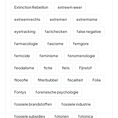
Extinction Rebellion
extreem weer
extreemrechts
extremen
extremisme
eyetracking
factchecken
false negative
farmacologie
fascisme
femgore
femicide
feminisme
fenomenologie
feodalisme
fictie
fiets
Fijnstof
filosofie
filterbubbel
fiscaliteit
Folia
Fontys
forensische psychologie
fossiele brandstoffen
fossiele industrie
fossiele subsidies
fotonen
fotonica