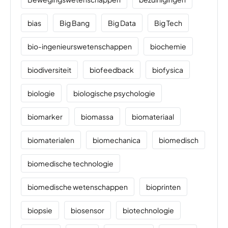
bias
Big Bang
Big Data
Big Tech
bio-ingenieurswetenschappen
biochemie
biodiversiteit
biofeedback
biofysica
biologie
biologische psychologie
biomarker
biomassa
biomateriaal
biomaterialen
biomechanica
biomedisch
biomedische technologie
biomedische wetenschappen
bioprinten
biopsie
biosensor
biotechnologie