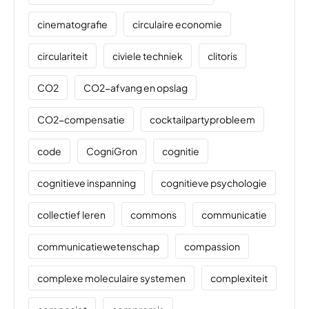
cinematografie
circulaire economie
circulariteit
civiele techniek
clitoris
CO2
CO2-afvang en opslag
CO2-compensatie
cocktailpartyprobleem
code
CogniGron
cognitie
cognitieve inspanning
cognitieve psychologie
collectief leren
commons
communicatie
communicatiewetenschap
compassion
complexe moleculaire systemen
complexiteit