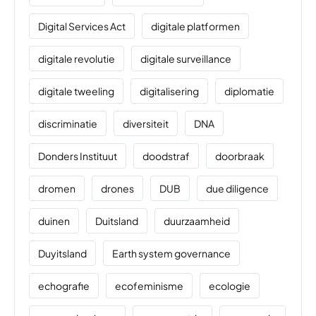
Digital Services Act
digitale platformen
digitale revolutie
digitale surveillance
digitale tweeling
digitalisering
diplomatie
discriminatie
diversiteit
DNA
Donders Instituut
doodstraf
doorbraak
dromen
drones
DUB
due diligence
duinen
Duitsland
duurzaamheid
Duyitsland
Earth system governance
echografie
ecofeminisme
ecologie