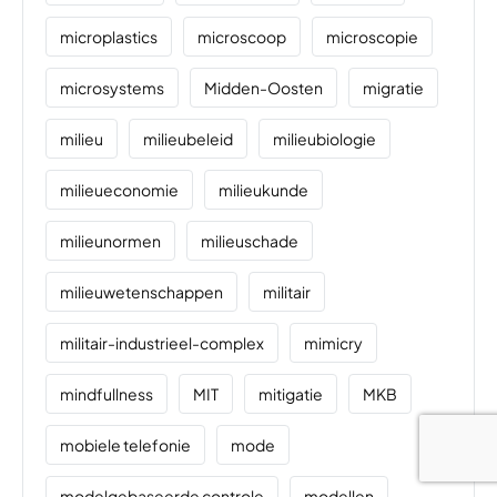
microplastics
microscoop
microscopie
microsystems
Midden-Oosten
migratie
milieu
milieubeleid
milieubiologie
milieueconomie
milieukunde
milieunormen
milieuschade
milieuwetenschappen
militair
militair-industrieel-complex
mimicry
mindfullness
MIT
mitigatie
MKB
mobiele telefonie
mode
modelgebaseerde controle
modellen