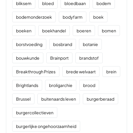
bliksem
bloed
bloedbaan
bodem
bodemonderzoek
bodyfarm
boek
boeken
boekhandel
boeren
bomen
borstvoeding
bosbrand
botanie
bouwkunde
Brainport
brandstof
Breakthrough Prizes
brede welvaart
brein
Brightlands
broligarchie
brood
Brussel
buitenaards leven
burgerberaad
burgercollectieven
burgerlijke ongehoorzaamheid