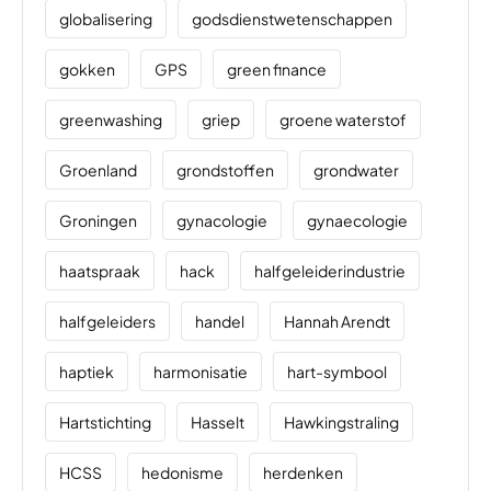
globalisering
godsdienstwetenschappen
gokken
GPS
green finance
greenwashing
griep
groene waterstof
Groenland
grondstoffen
grondwater
Groningen
gynacologie
gynaecologie
haatspraak
hack
halfgeleiderindustrie
halfgeleiders
handel
Hannah Arendt
haptiek
harmonisatie
hart-symbool
Hartstichting
Hasselt
Hawkingstraling
HCSS
hedonisme
herdenken