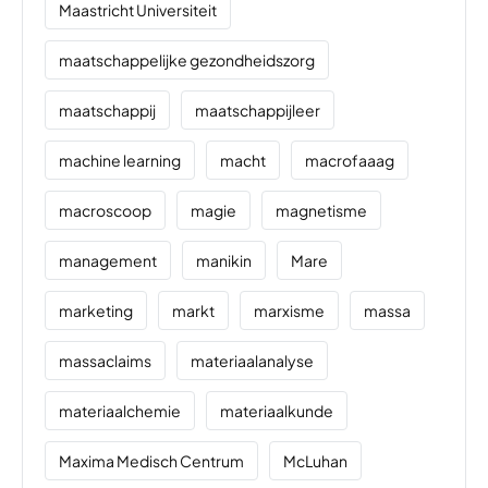
Maastricht Universiteit
maatschappelijke gezondheidszorg
maatschappij
maatschappijleer
machine learning
macht
macrofaaag
macroscoop
magie
magnetisme
management
manikin
Mare
marketing
markt
marxisme
massa
massaclaims
materiaalanalyse
materiaalchemie
materiaalkunde
Maxima Medisch Centrum
McLuhan