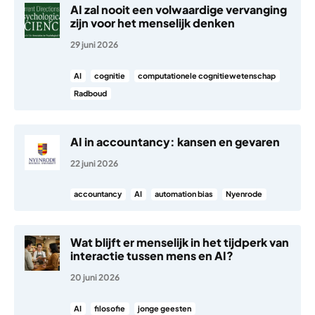
AI zal nooit een volwaardige vervanging
zijn voor het menselijk denken
29 juni 2026
AI
cognitie
computationele cognitiewetenschap
Radboud
AI in accountancy: kansen en gevaren
22 juni 2026
accountancy
AI
automation bias
Nyenrode
Wat blijft er menselijk in het tijdperk van
interactie tussen mens en AI?
20 juni 2026
AI
filosofie
jonge geesten