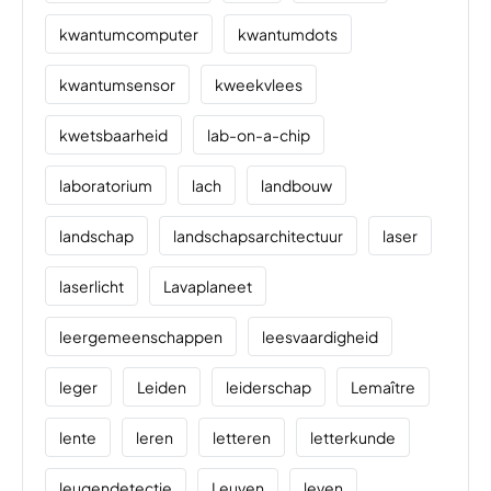
kwantumcomputer
kwantumdots
kwantumsensor
kweekvlees
kwetsbaarheid
lab-on-a-chip
laboratorium
lach
landbouw
landschap
landschapsarchitectuur
laser
laserlicht
Lavaplaneet
leergemeenschappen
leesvaardigheid
leger
Leiden
leiderschap
Lemaître
lente
leren
letteren
letterkunde
leugendetectie
Leuven
leven