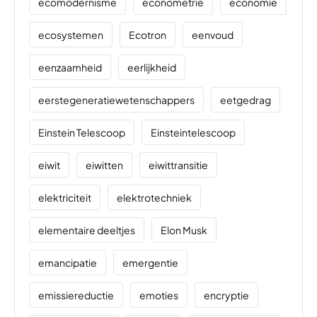
ecomodernisme
econometrie
economie
ecosystemen
Ecotron
eenvoud
eenzaamheid
eerlijkheid
eerstegeneratiewetenschappers
eetgedrag
Einstein Telescoop
Einsteintelescoop
eiwit
eiwitten
eiwittransitie
elektriciteit
elektrotechniek
elementaire deeltjes
Elon Musk
emancipatie
emergentie
emissiereductie
emoties
encryptie