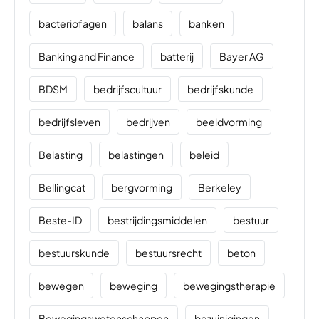
bacteriofagen
balans
banken
Banking and Finance
batterij
Bayer AG
BDSM
bedrijfscultuur
bedrijfskunde
bedrijfsleven
bedrijven
beeldvorming
Belasting
belastingen
beleid
Bellingcat
bergvorming
Berkeley
Beste-ID
bestrijdingsmiddelen
bestuur
bestuurskunde
bestuursrecht
beton
bewegen
beweging
bewegingstherapie
Bewegingswetenschappen
bezuinigingen