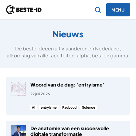
MENU
Ga naar inhoud
Nieuws
De beste ideeën uit Vlaanderen en Nederland,
afkomstig van alle faculteiten: alpha, bèta en gamma.
Woord van de dag: ‘entryisme’
22 juli 2026
AI
entryisme
Radboud
Science
De anatomie van een succesvolle
digitale transformatie