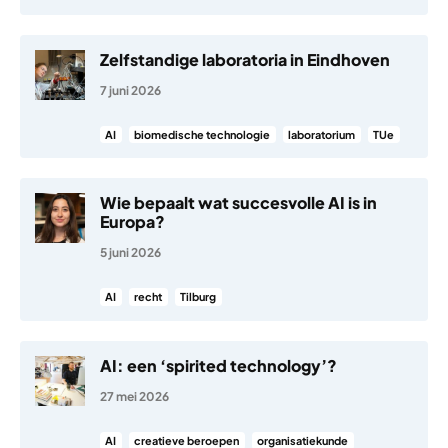
Zelfstandige laboratoria in Eindhoven
7 juni 2026
AI
biomedische technologie
laboratorium
TUe
Wie bepaalt wat succesvolle AI is in
Europa?
5 juni 2026
AI
recht
Tilburg
AI: een ‘spirited technology’?
27 mei 2026
AI
creatieve beroepen
organisatiekunde