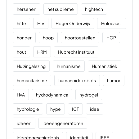
hersenen
het sublieme
hightech
hitte
HIV
Hoger Onderwijs
Holocaust
honger
hoop
hoortoestellen
HOP
hout
HRM
Hubrecht Instituut
Huizingalezing
humanisme
Humanistiek
humanitarisme
humanoïde robots
humor
HvA
hydrodynamica
hydrogel
hydrologie
hype
ICT
idee
ideeën
ideeëngeneratoren
ideeëngeschiedenis
identiteit
IEEE