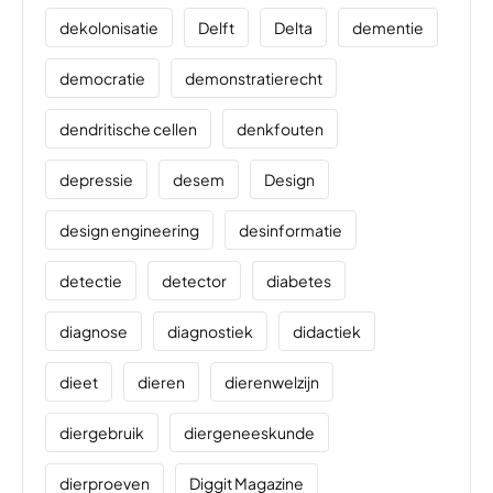
dekolonisatie
Delft
Delta
dementie
democratie
demonstratierecht
dendritische cellen
denkfouten
depressie
desem
Design
design engineering
desinformatie
detectie
detector
diabetes
diagnose
diagnostiek
didactiek
dieet
dieren
dierenwelzijn
diergebruik
diergeneeskunde
dierproeven
Diggit Magazine