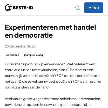
MENU
Ga naar inhoud
Experimenteren met handel
en democratie
23 december 2023
economie
jaarlijkse vraag
Economen zijn dol op kip-en-ei vragen. Wat betekent een
correlatie tussen twee variabelen, X en Y? Bestaat er een
oorzakelijk verband tussen X en Y? Of is er een derde factor in
het spel, Z, die zowel van invloed is op X als Y? Of is er misschien
nog iets anders aan de hand?
Veel van de grote vragen waarmee beleidsmakers worstelen,
bevinden zich op een niveau waar experimenteren bijna