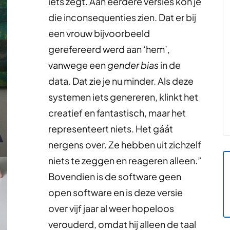
iets zegt. Aan eerdere versies kon je
die inconsequenties zien. Dat er bij
een vrouw bijvoorbeeld
gerefereerd werd aan ‘hem’,
vanwege een
gender bias
in de
data. Dat zie je nu minder. Als deze
systemen iets genereren, klinkt het
creatief en fantastisch, maar het
representeert niets. Het gáát
nergens over. Ze hebben uit zichzelf
niets te zeggen en reageren alleen.”
Bovendien is de software geen
open software en is deze versie
over vijf jaar al weer hopeloos
verouderd, omdat hij alleen de taal