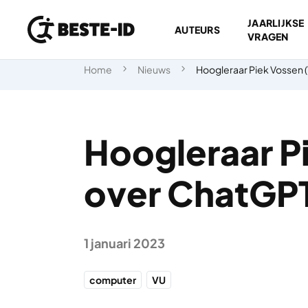
JAARLIJKSE
AUTEURS
VRAGEN
Ga naar inhoud
Home
Nieuws
Hoogleraar Piek Vossen 
Hoogleraar P
over ChatGPT
1 januari 2023
computer
VU