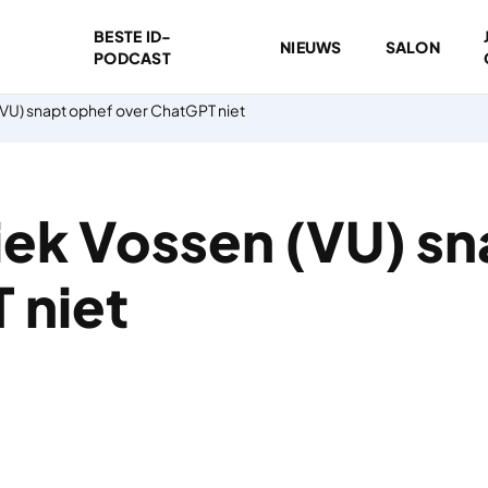
BESTE ID-
NIEUWS
SALON
PODCAST
(VU) snapt ophef over ChatGPT niet
iek Vossen (VU) sn
 niet