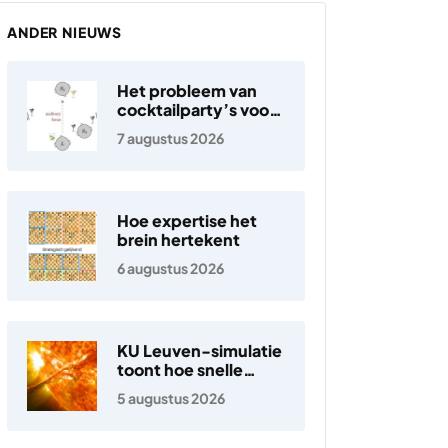
ANDER NIEUWS
Het probleem van
cocktailparty’s voor
hoortoestellen
7 augustus 2026
Hoe expertise het
brein hertekent
6 augustus 2026
KU Leuven-simulatie
toont hoe snelle
elektronen in de
5 augustus 2026
zonnewind ontstaan