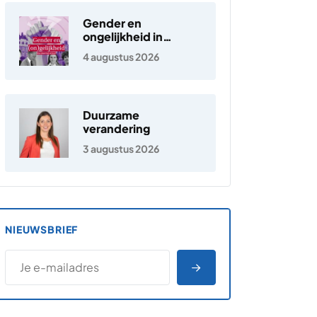
Gender en
ongelijkheid in
Nederland
4 augustus 2026
Duurzame
verandering
3 augustus 2026
NIEUWSBRIEF
*
E-MAILADRES
*
"
" geeft vereiste velden aan
AANMELDEN