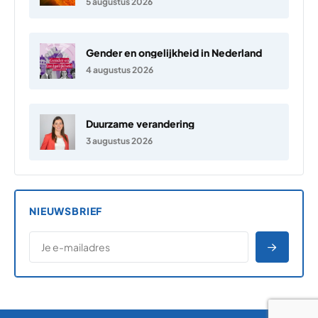
5 augustus 2026
Gender en ongelijkheid in Nederland
4 augustus 2026
Duurzame verandering
3 augustus 2026
NIEUWSBRIEF
*
E-MAILADRES
*
"
" geeft vereiste velden aan
AANME