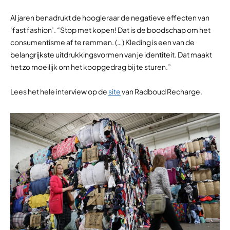
Al jaren benadrukt de hoogleraar de negatieve effecten van
‘fast fashion’. “Stop met kopen! Dat is de boodschap om het
consumentisme af te remmen. (…) Kleding is een van de
belangrijkste uitdrukkingsvormen van je identiteit. Dat maakt
het zo moeilijk om het koopgedrag bij te sturen.”
Lees het hele interview op de
site
van Radboud Recharge.