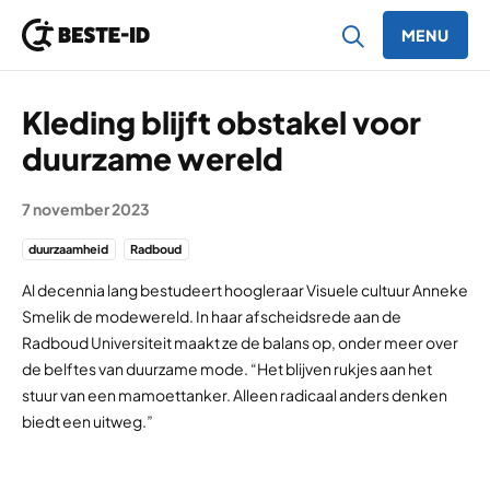
MENU
Ga naar inhoud
Kleding blijft obstakel voor
duurzame wereld
7 november 2023
duurzaamheid
Radboud
Al decennia lang bestudeert hoogleraar Visuele cultuur Anneke
Smelik de modewereld. In haar afscheidsrede aan de
Radboud Universiteit maakt ze de balans op, onder meer over
de belftes van duurzame mode. “Het blijven rukjes aan het
stuur van een mamoettanker. Alleen radicaal anders denken
biedt een uitweg.”