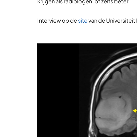
krijgen als radiologen, of zelfs beter.
Interview op de
site
van de Universiteit