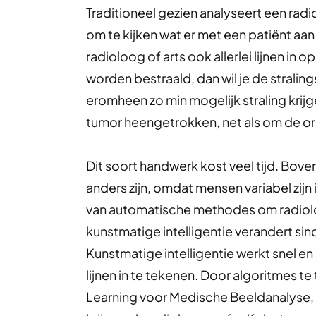
Traditioneel gezien analyseert een rad
om te kijken wat er met een patiënt aa
radioloog of arts ook allerlei lijnen in
worden bestraald, dan wil je de strali
eromheen zo min mogelijk straling kri
tumor heengetrokken, net als om de o
Dit soort handwerk kost veel tijd. Bov
anders zijn, omdat mensen variabel zijn
van automatische methodes om radiolo
kunstmatige intelligentie verandert si
Kunstmatige intelligentie werkt snel en
lijnen in te tekenen. Door algoritmes t
Learning voor Medische Beeldanalyse, d