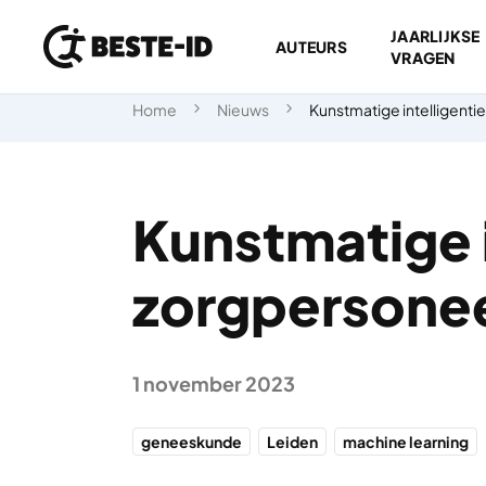
JAARLIJKSE
AUTEURS
VRAGEN
Ga naar inhoud
Home
Nieuws
Kunstmatige intelligenti
Kunstmatige i
zorgpersonee
1 november 2023
geneeskunde
Leiden
machine learning