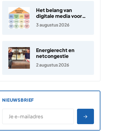
Het belang van
digitale media voor
jongeren
3 augustus 2026
Energierecht en
netcongestie
2 augustus 2026
NIEUWSBRIEF
*
E-MAILADRES
*
"
" geeft vereiste velden aan
AANMELDEN