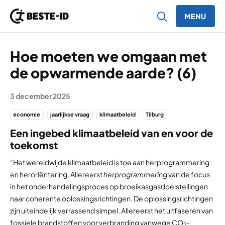
MENU
Ga naar inhoud
Hoe moeten we omgaan met
de opwarmende aarde? (6)
3 december 2025
economie
jaarlijkse vraag
klimaatbeleid
Tilburg
Een ingebed klimaatbeleid van en voor de
toekomst
“Het wereldwijde klimaatbeleid is toe aan herprogrammering
en heroriëntering. Allereerst
herprogrammering
van de focus
in het onderhandelingsproces op broeikasgasdoelstellingen
naar coherente oplossingsrichtingen. De oplossingsrichtingen
zijn uiteindelijk verrassend simpel. Allereerst het uitfaseren van
fossiele brandstoffen voor verbranding vanwege CO
-
2