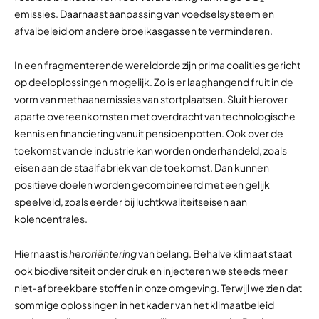
emissies. Daarnaast aanpassing van voedselsysteem en
afvalbeleid om andere broeikasgassen te verminderen.
In een fragmenterende wereldorde zijn prima coalities gericht
op deeloplossingen mogelijk. Zo is er laaghangend fruit in de
vorm van methaanemissies van stortplaatsen. Sluit hierover
aparte overeenkomsten met overdracht van technologische
kennis en financiering vanuit pensioenpotten. Ook over de
toekomst van de industrie kan worden onderhandeld, zoals
eisen aan de staalfabriek van de toekomst. Dan kunnen
positieve doelen worden gecombineerd met een gelijk
speelveld, zoals eerder bij luchtkwaliteitseisen aan
kolencentrales.
Hiernaast is
heroriëntering
van belang. Behalve klimaat staat
ook biodiversiteit onder druk en injecteren we steeds meer
niet-afbreekbare stoffen in onze omgeving. Terwijl we zien dat
sommige oplossingen in het kader van het klimaatbeleid