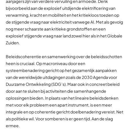
aanjagers zijn van verdere vervuiling en armoede. Denk
bijvoorbeeld aan de explosief uitdijende elektrificering van
verwarming, kracht en mobiliteit en het kritiekloos toezien op
de stijgende vraag naar elektriciteit vanwege AI. Met als gevolg
nog meer schaarste aan kritieke grondstoffen en een
explosief stijgende vraag naar land zowel hier als in het Globale
Zuiden.
Beleidscoherentie en samenwerking over de beleidsschotten
heen is cruciaal. Op macroniveau door een
systeembenadering gericht op het gezamenlijk aanpakken
van de wereldwijde uitdagingen zoals de 2030 Agenda voor
Duurzame Ontwikkeling (SDG’s). Maar ook in concreet beleid
door aan te sluiten bij activiteiten die samenhangende
oplossingen bieden. In plaats van het lineaire beleidsdenken
met voor elk probleem een apart instrument, is een meer
integrale en op coherentie gericht doelbenadering vereist. Net
als politieke wil. Voor somberen is er geen tijd. Aan de slag
ermee.